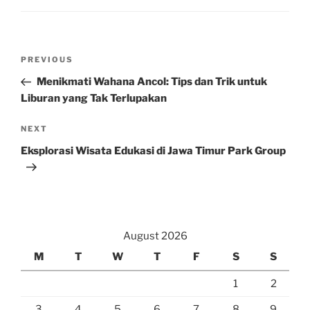
Post
Previous
PREVIOUS
navigation
Post
Menikmati Wahana Ancol: Tips dan Trik untuk
Liburan yang Tak Terlupakan
Next
NEXT
Post
Eksplorasi Wisata Edukasi di Jawa Timur Park Group
August 2026
M
T
W
T
F
S
S
1
2
3
4
5
6
7
8
9