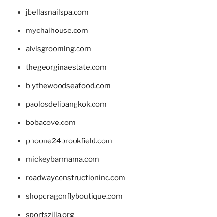
jbellasnailspa.com
mychaihouse.com
alvisgrooming.com
thegeorginaestate.com
blythewoodseafood.com
paolosdelibangkok.com
bobacove.com
phoone24brookfield.com
mickeybarmama.com
roadwayconstructioninc.com
shopdragonflyboutique.com
sportszilla.org