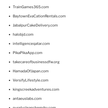
TrainGames365.com
BaytownEvaCationRentals.com
JabalpurCakeDelivery.com
halobjd.com
intelligenceqatar.com
PikaPikaApp.com
takecareofbusinessdfw.org
HamadaOfJapan.com
VersifyLifestyle.com
kingscreekadventures.com
antaeuslabs.com
purelycleanchemdry.com