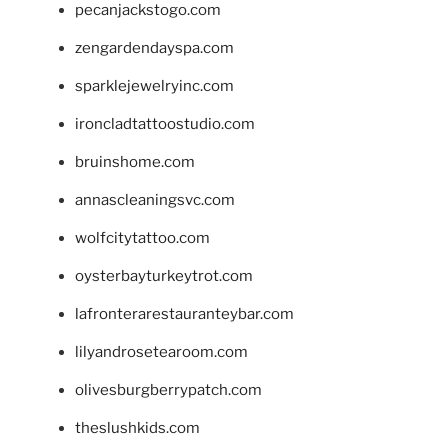
pecanjackstogo.com
zengardendayspa.com
sparklejewelryinc.com
ironcladtattoostudio.com
bruinshome.com
annascleaningsvc.com
wolfcitytattoo.com
oysterbayturkeytrot.com
lafronterarestauranteybar.com
lilyandrosetearoom.com
olivesburgberrypatch.com
theslushkids.com