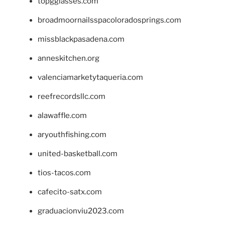
topgglasses.com
broadmoornailsspacoloradosprings.com
missblackpasadena.com
anneskitchen.org
valenciamarketytaqueria.com
reefrecordsllc.com
alawaffle.com
aryouthfishing.com
united-basketball.com
tios-tacos.com
cafecito-satx.com
graduacionviu2023.com