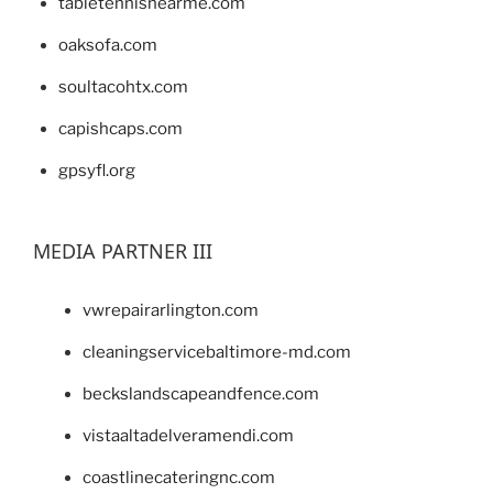
tabletennisnearme.com
oaksofa.com
soultacohtx.com
capishcaps.com
gpsyfl.org
MEDIA PARTNER III
vwrepairarlington.com
cleaningservicebaltimore-md.com
beckslandscapeandfence.com
vistaaltadelveramendi.com
coastlinecateringnc.com