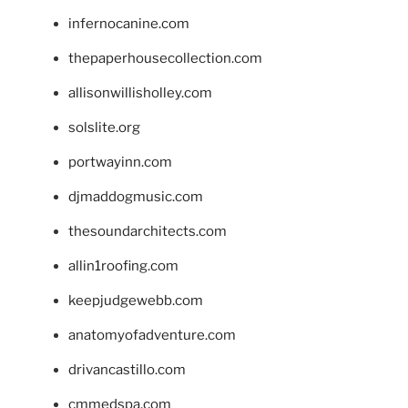
infernocanine.com
thepaperhousecollection.com
allisonwillisholley.com
solslite.org
portwayinn.com
djmaddogmusic.com
thesoundarchitects.com
allin1roofing.com
keepjudgewebb.com
anatomyofadventure.com
drivancastillo.com
cmmedspa.com