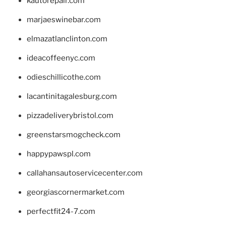
kautorepair.com
marjaeswinebar.com
elmazatlanclinton.com
ideacoffeenyc.com
odieschillicothe.com
lacantinitagalesburg.com
pizzadeliverybristol.com
greenstarsmogcheck.com
happypawspl.com
callahansautoservicecenter.com
georgiascornermarket.com
perfectfit24-7.com