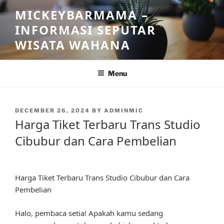
Skip
MICKEYBARMAMA –
to
INFORMASI SEPUTAR
content
WISATA WAHANA
Menu
POSTED
DECEMBER 26, 2024
BY
ADMINMIC
ON
Harga Tiket Terbaru Trans Studio
Cibubur dan Cara Pembelian
Harga Tiket Terbaru Trans Studio Cibubur dan Cara
Pembelian
Halo, pembaca setia! Apakah kamu sedang