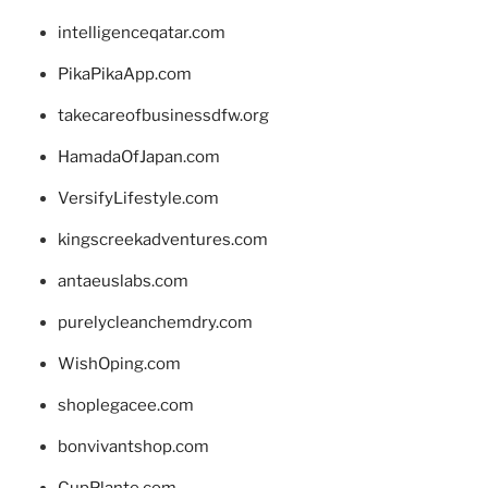
intelligenceqatar.com
PikaPikaApp.com
takecareofbusinessdfw.org
HamadaOfJapan.com
VersifyLifestyle.com
kingscreekadventures.com
antaeuslabs.com
purelycleanchemdry.com
WishOping.com
shoplegacee.com
bonvivantshop.com