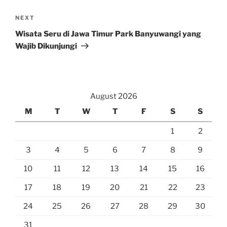
Next
NEXT
Post
Wisata Seru di Jawa Timur Park Banyuwangi yang
Wajib Dikunjungi
August 2026
M
T
W
T
F
S
S
1
2
3
4
5
6
7
8
9
10
11
12
13
14
15
16
17
18
19
20
21
22
23
24
25
26
27
28
29
30
31