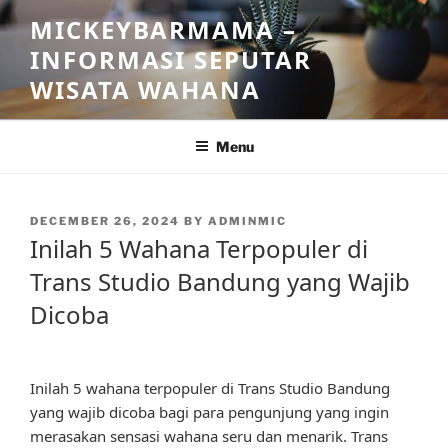
Skip
MICKEYBARMAMA –
to
INFORMASI SEPUTAR
content
WISATA WAHANA
Menu
POSTED
DECEMBER 26, 2024
BY
ADMINMIC
ON
Inilah 5 Wahana Terpopuler di
Trans Studio Bandung yang Wajib
Dicoba
Inilah 5 wahana terpopuler di Trans Studio Bandung
yang wajib dicoba bagi para pengunjung yang ingin
merasakan sensasi wahana seru dan menarik. Trans