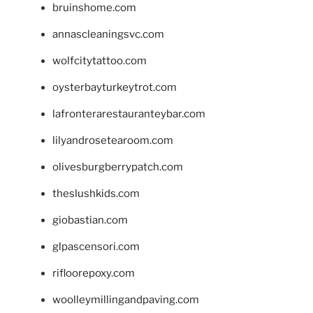
bruinshome.com
annascleaningsvc.com
wolfcitytattoo.com
oysterbayturkeytrot.com
lafronterarestauranteybar.com
lilyandrosetearoom.com
olivesburgberrypatch.com
theslushkids.com
giobastian.com
glpascensori.com
rifloorepoxy.com
woolleymillingandpaving.com