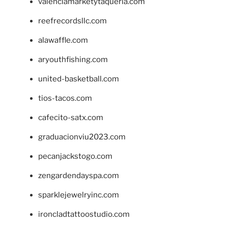
valenciamarketytaqueria.com
reefrecordsllc.com
alawaffle.com
aryouthfishing.com
united-basketball.com
tios-tacos.com
cafecito-satx.com
graduacionviu2023.com
pecanjackstogo.com
zengardendayspa.com
sparklejewelryinc.com
ironcladtattoostudio.com