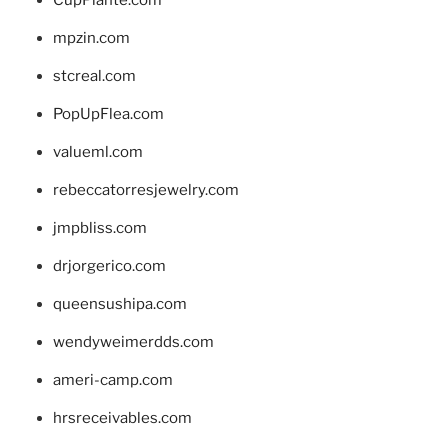
CupPlante.com
mpzin.com
stcreal.com
PopUpFlea.com
valueml.com
rebeccatorresjewelry.com
jmpbliss.com
drjorgerico.com
queensushipa.com
wendyweimerdds.com
ameri-camp.com
hrsreceivables.com