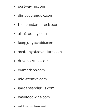
portwayinn.com
djmaddogmusic.com
thesoundarchitects.com
allin1roofing.com
keepjudgewebb.com
anatomyofadventure.com
drivancastillo.com
cmmedspa.com
midletontkd.com
gardensandgrills.com
basilfoodwine.com
nikko-tochigi.net