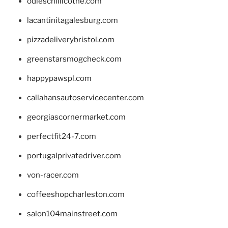
odieschillicothe.com
lacantinitagalesburg.com
pizzadeliverybristol.com
greenstarsmogcheck.com
happypawspl.com
callahansautoservicecenter.com
georgiascornermarket.com
perfectfit24-7.com
portugalprivatedriver.com
von-racer.com
coffeeshopcharleston.com
salon104mainstreet.com