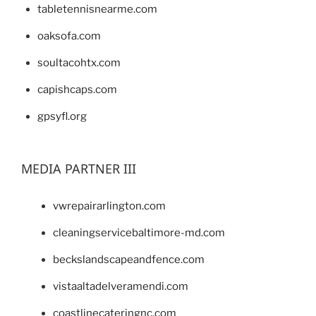
tabletennisnearme.com
oaksofa.com
soultacohtx.com
capishcaps.com
gpsyfl.org
MEDIA PARTNER III
vwrepairarlington.com
cleaningservicebaltimore-md.com
beckslandscapeandfence.com
vistaaltadelveramendi.com
coastlinecateringnc.com