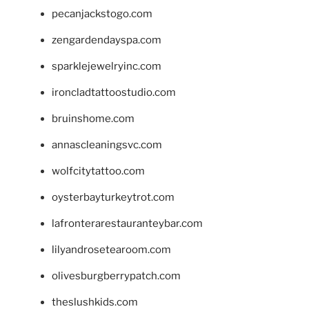
pecanjackstogo.com
zengardendayspa.com
sparklejewelryinc.com
ironcladtattoostudio.com
bruinshome.com
annascleaningsvc.com
wolfcitytattoo.com
oysterbayturkeytrot.com
lafronterarestauranteybar.com
lilyandrosetearoom.com
olivesburgberrypatch.com
theslushkids.com