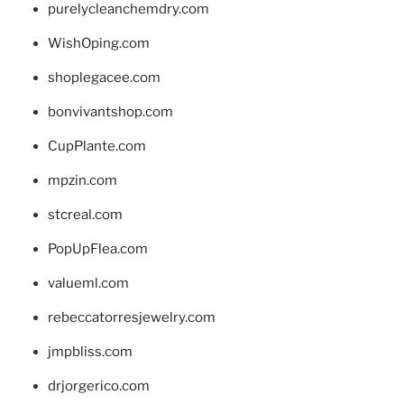
purelycleanchemdry.com
WishOping.com
shoplegacee.com
bonvivantshop.com
CupPlante.com
mpzin.com
stcreal.com
PopUpFlea.com
valueml.com
rebeccatorresjewelry.com
jmpbliss.com
drjorgerico.com