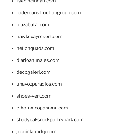
tsecincinnati.com
roderconstructiongroup.com
plazabatai.com
hawkscayresort.com
hellonquads.com
diarioanimales.com
decogaleri.com
unavozparadios.com
shoes-vert.com
elbotanicopanama.com
shadyoaksrockportrvpark.com
jccoinlaundry.com