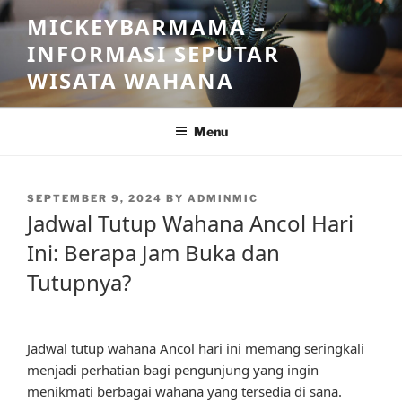
Skip
MICKEYBARMAMA –
to
INFORMASI SEPUTAR
content
WISATA WAHANA
Menu
POSTED
SEPTEMBER 9, 2024
BY
ADMINMIC
ON
Jadwal Tutup Wahana Ancol Hari
Ini: Berapa Jam Buka dan
Tutupnya?
Jadwal tutup wahana Ancol hari ini memang seringkali
menjadi perhatian bagi pengunjung yang ingin
menikmati berbagai wahana yang tersedia di sana.