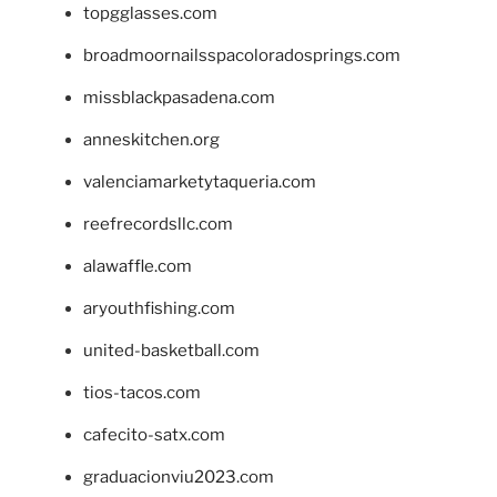
topgglasses.com
broadmoornailsspacoloradosprings.com
missblackpasadena.com
anneskitchen.org
valenciamarketytaqueria.com
reefrecordsllc.com
alawaffle.com
aryouthfishing.com
united-basketball.com
tios-tacos.com
cafecito-satx.com
graduacionviu2023.com