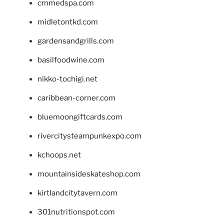
cmmedspa.com
midletontkd.com
gardensandgrills.com
basilfoodwine.com
nikko-tochigi.net
caribbean-corner.com
bluemoongiftcards.com
rivercitysteampunkexpo.com
kchoops.net
mountainsideskateshop.com
kirtlandcitytavern.com
301nutritionspot.com