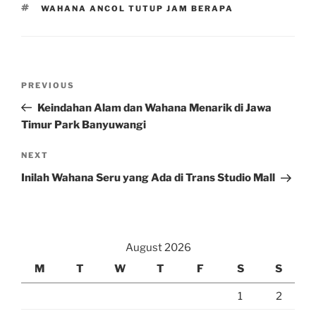
TAGS
WAHANA ANCOL TUTUP JAM BERAPA
Post
Previous
PREVIOUS
navigation
Post
Keindahan Alam dan Wahana Menarik di Jawa
Timur Park Banyuwangi
Next
NEXT
Post
Inilah Wahana Seru yang Ada di Trans Studio Mall
August 2026
M
T
W
T
F
S
S
1
2