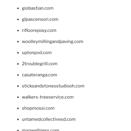
giobastian.com
glpascensori.com
rifloorepoxy.com
woolleymillingandpaving.com
uptonpvd.com
2troublegrill.com
casateranga.com
sticksandstonesstudiooh.com
walkers-treeservice.com
shopmossi.com
untamedcollectivesd.com
mxpwellness.com