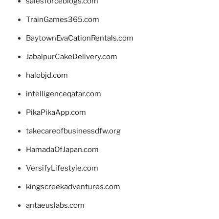
salesforceblogs.com
TrainGames365.com
BaytownEvaCationRentals.com
JabalpurCakeDelivery.com
halobjd.com
intelligenceqatar.com
PikaPikaApp.com
takecareofbusinessdfw.org
HamadaOfJapan.com
VersifyLifestyle.com
kingscreekadventures.com
antaeuslabs.com