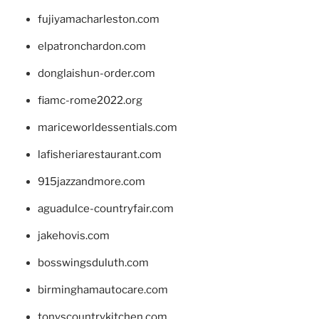
fujiyamacharleston.com
elpatronchardon.com
donglaishun-order.com
fiamc-rome2022.org
mariceworldessentials.com
lafisheriarestaurant.com
915jazzandmore.com
aguadulce-countryfair.com
jakehovis.com
bosswingsduluth.com
birminghamautocare.com
tonyscountrykitchen.com