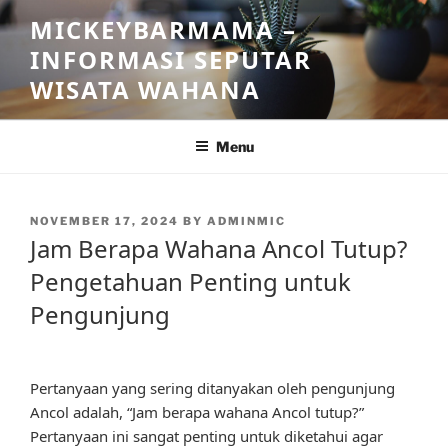
Skip
MICKEYBARMAMA –
to
INFORMASI SEPUTAR
content
WISATA WAHANA
Menu
POSTED
NOVEMBER 17, 2024
BY
ADMINMIC
ON
Jam Berapa Wahana Ancol Tutup?
Pengetahuan Penting untuk
Pengunjung
Pertanyaan yang sering ditanyakan oleh pengunjung
Ancol adalah, “Jam berapa wahana Ancol tutup?”
Pertanyaan ini sangat penting untuk diketahui agar