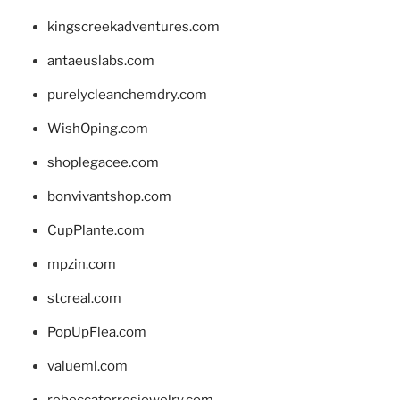
kingscreekadventures.com
antaeuslabs.com
purelycleanchemdry.com
WishOping.com
shoplegacee.com
bonvivantshop.com
CupPlante.com
mpzin.com
stcreal.com
PopUpFlea.com
valueml.com
rebeccatorresjewelry.com