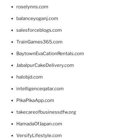
roselynns.com
balanceyoganj.com
salesforceblogs.com
TrainGames365.com
BaytownEvaCationRentals.com
JabalpurCakeDelivery.com
halobjd.com
intelligenceqatar.com
PikaPikaApp.com
takecareofbusinessdfw.org
HamadaOfJapan.com
VersifyLifestyle.com