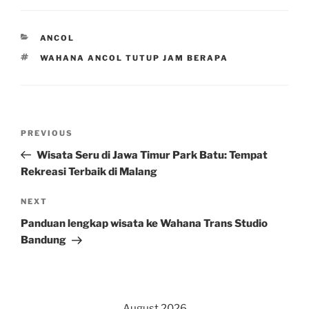
CATEGORIES
ANCOL
TAGS
WAHANA ANCOL TUTUP JAM BERAPA
Post
Previous
PREVIOUS
navigation
Post
Wisata Seru di Jawa Timur Park Batu: Tempat
Rekreasi Terbaik di Malang
Next
NEXT
Post
Panduan lengkap wisata ke Wahana Trans Studio
Bandung
August 2026