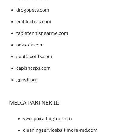
drogopets.com
ediblechalk.com
tabletennisnearme.com
oaksofa.com
soultacohtx.com
capishcaps.com
gpsyfl.org
MEDIA PARTNER III
vwrepairarlington.com
cleaningservicebaltimore-md.com