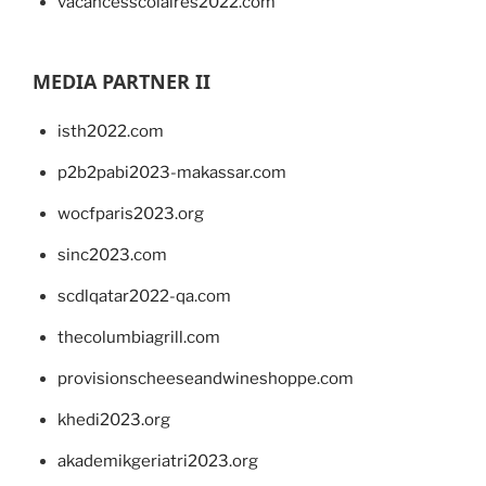
vacancesscolaires2022.com
MEDIA PARTNER II
isth2022.com
p2b2pabi2023-makassar.com
wocfparis2023.org
sinc2023.com
scdlqatar2022-qa.com
thecolumbiagrill.com
provisionscheeseandwineshoppe.com
khedi2023.org
akademikgeriatri2023.org