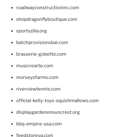
roadwayconstructioninc.com
shopdragonflyboutique.com
sportszilla.org
batchprovisionsbar.com
brasserie-gobette.com
musicrearte.com
morseysfarms.com
riverviewtennis.com
official-kelly-toys-squishmallows.com
displaygardenonsuncrest.org
bbq-empire-usa.com
feedstoreva.com