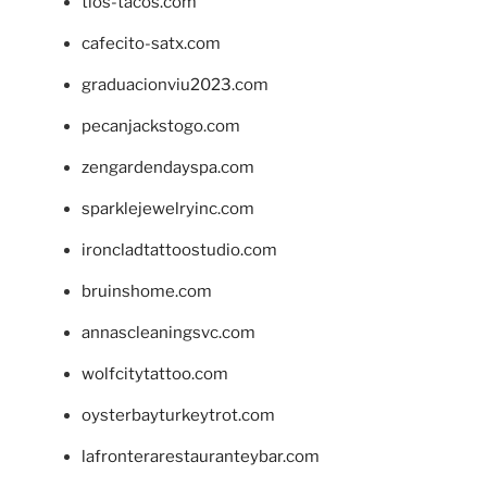
tios-tacos.com
cafecito-satx.com
graduacionviu2023.com
pecanjackstogo.com
zengardendayspa.com
sparklejewelryinc.com
ironcladtattoostudio.com
bruinshome.com
annascleaningsvc.com
wolfcitytattoo.com
oysterbayturkeytrot.com
lafronterarestauranteybar.com