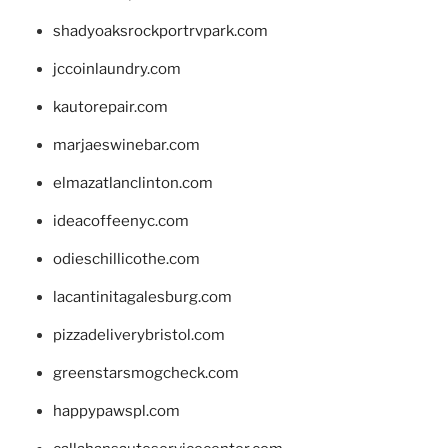
shadyoaksrockportrvpark.com
jccoinlaundry.com
kautorepair.com
marjaeswinebar.com
elmazatlanclinton.com
ideacoffeenyc.com
odieschillicothe.com
lacantinitagalesburg.com
pizzadeliverybristol.com
greenstarsmogcheck.com
happypawspl.com