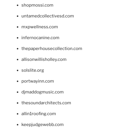
shopmossi.com
untamedcollectivesd.com
mxpwellness.com
infernocanine.com
thepaperhousecollection.com
allisonwillisholley.com
solslite.org
portwayinn.com
djmaddogmusic.com
thesoundarchitects.com
allin1roofing.com
keepjudgewebb.com