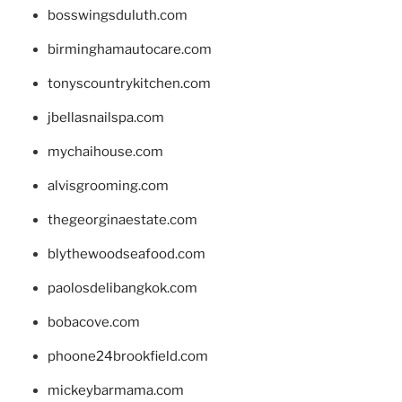
bosswingsduluth.com
birminghamautocare.com
tonyscountrykitchen.com
jbellasnailspa.com
mychaihouse.com
alvisgrooming.com
thegeorginaestate.com
blythewoodseafood.com
paolosdelibangkok.com
bobacove.com
phoone24brookfield.com
mickeybarmama.com