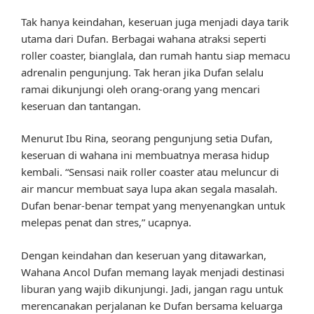
Tak hanya keindahan, keseruan juga menjadi daya tarik
utama dari Dufan. Berbagai wahana atraksi seperti
roller coaster, bianglala, dan rumah hantu siap memacu
adrenalin pengunjung. Tak heran jika Dufan selalu
ramai dikunjungi oleh orang-orang yang mencari
keseruan dan tantangan.
Menurut Ibu Rina, seorang pengunjung setia Dufan,
keseruan di wahana ini membuatnya merasa hidup
kembali. “Sensasi naik roller coaster atau meluncur di
air mancur membuat saya lupa akan segala masalah.
Dufan benar-benar tempat yang menyenangkan untuk
melepas penat dan stres,” ucapnya.
Dengan keindahan dan keseruan yang ditawarkan,
Wahana Ancol Dufan memang layak menjadi destinasi
liburan yang wajib dikunjungi. Jadi, jangan ragu untuk
merencanakan perjalanan ke Dufan bersama keluarga