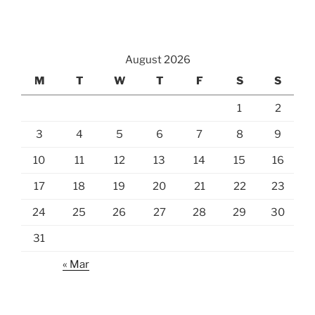
August 2026
M
T
W
T
F
S
S
1
2
3
4
5
6
7
8
9
10
11
12
13
14
15
16
17
18
19
20
21
22
23
24
25
26
27
28
29
30
31
« Mar