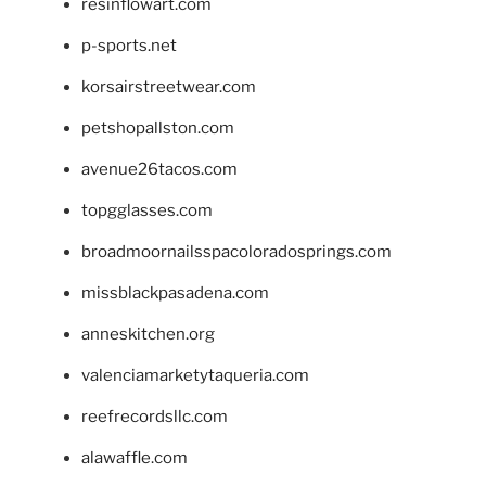
resinflowart.com
p-sports.net
korsairstreetwear.com
petshopallston.com
avenue26tacos.com
topgglasses.com
broadmoornailsspacoloradosprings.com
missblackpasadena.com
anneskitchen.org
valenciamarketytaqueria.com
reefrecordsllc.com
alawaffle.com