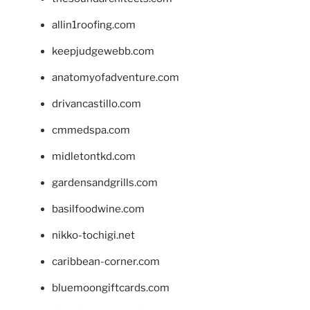
allin1roofing.com
keepjudgewebb.com
anatomyofadventure.com
drivancastillo.com
cmmedspa.com
midletontkd.com
gardensandgrills.com
basilfoodwine.com
nikko-tochigi.net
caribbean-corner.com
bluemoongiftcards.com