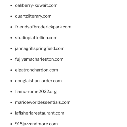
oakberry-kuwait.com
quartzliterary.com
friendsofbroderickpark.com
studiopiattellina.com
jannagrillspringfield.com
fujiyamacharleston.com
elpatronchardon.com
donglaishun-order.com
fiamc-rome2022.org
mariceworldessentials.com
lafisheriarestaurant.com
915jazzandmore.com