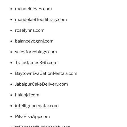
manoelneves.com
mandelaeffectlibrary.com
roselynns.com
balanceyoganj.com
salesforceblogs.com
TrainGames365.com
BaytownEvaCationRentals.com
JabalpurCakeDelivery.com
halobjd.com
intelligenceqatar.com
PikaPikaApp.com