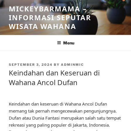
Skip
MICKEYBARMAMA –
to
INFORMASI SEPUTAR
content
WISATA WAHANA
Menu
POSTED
SEPTEMBER 3, 2024
BY
ADMINMIC
ON
Keindahan dan Keseruan di
Wahana Ancol Dufan
Keindahan dan keseruan di Wahana Ancol Dufan
memang tak pernah mengecewakan pengunjungnya.
Dufan atau Dunia Fantasi merupakan salah satu tempat
rekreasi yang paling populer di Jakarta, Indonesia.