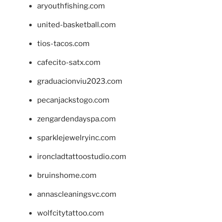
aryouthfishing.com
united-basketball.com
tios-tacos.com
cafecito-satx.com
graduacionviu2023.com
pecanjackstogo.com
zengardendayspa.com
sparklejewelryinc.com
ironcladtattoostudio.com
bruinshome.com
annascleaningsvc.com
wolfcitytattoo.com