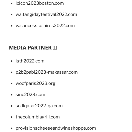
lcicon2023boston.com
waitangidayfestival2022.com
vacancesscolaires2022.com
MEDIA PARTNER II
isth2022.com
p2b2pabi2023-makassar.com
wocfparis2023.org
sinc2023.com
scdlqatar2022-qa.com
thecolumbiagrill.com
provisionscheeseandwineshoppe.com