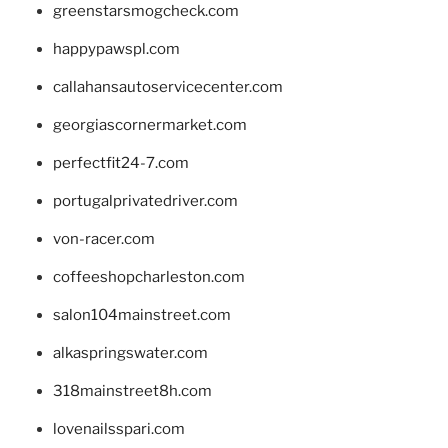
greenstarsmogcheck.com
happypawspl.com
callahansautoservicecenter.com
georgiascornermarket.com
perfectfit24-7.com
portugalprivatedriver.com
von-racer.com
coffeeshopcharleston.com
salon104mainstreet.com
alkaspringswater.com
318mainstreet8h.com
lovenailsspari.com