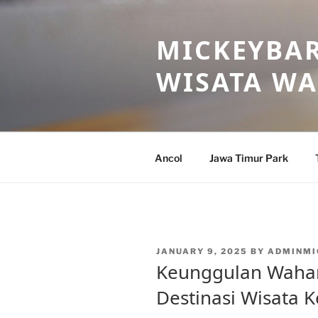
Skip
to
MICKEYBAR
content
WISATA W
Ancol
Jawa Timur Park
POSTED
JANUARY 9, 2025
BY
ADMINMI
ON
Keunggulan Wahan
Destinasi Wisata 