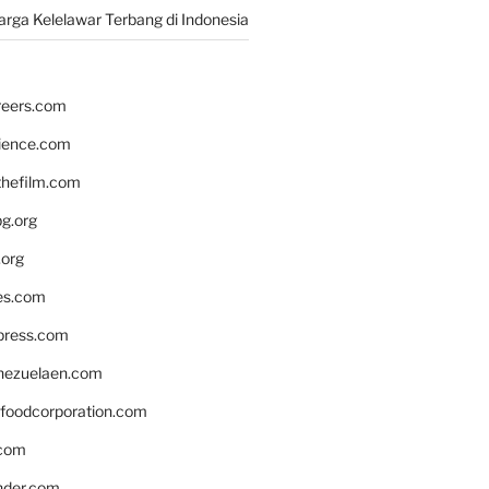
rga Kelelawar Terbang di Indonesia
reers.com
rience.com
hefilm.com
bg.org
.org
es.com
xpress.com
nezuelaen.com
foodcorporation.com
.com
nder.com