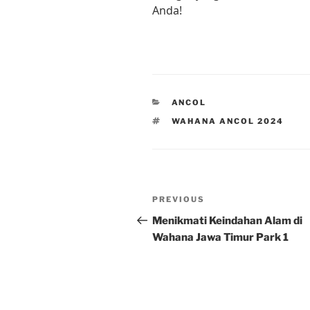
Anda!
CATEGORIES
ANCOL
TAGS
WAHANA ANCOL 2024
Post
Previous
PREVIOUS
navigation
Post
Menikmati Keindahan Alam di
Wahana Jawa Timur Park 1