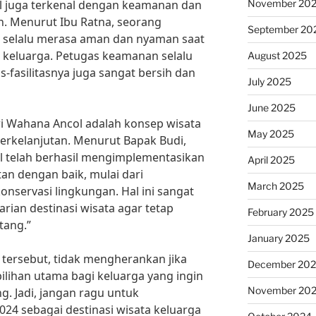
November 20
ol juga terkenal dengan keamanan dan
. Menurut Ibu Ratna, seorang
September 20
a selalu merasa aman dan nyaman saat
 keluarga. Petugas keamanan selalu
August 2025
as-fasilitasnya juga sangat bersih dan
July 2025
June 2025
ari Wahana Ancol adalah konsep wisata
May 2025
erkelanjutan. Menurut Bapak Budi,
ol telah berhasil mengimplementasikan
April 2025
an dengan baik, mulai dari
March 2025
nservasi lingkungan. Hal ini sangat
rian destinasi wisata agar tetap
February 2025
tang.”
January 2025
tersebut, tidak mengherankan jika
December 20
ilihan utama bagi keluarga yang ingin
November 20
g. Jadi, jangan ragu untuk
4 sebagai destinasi wisata keluarga