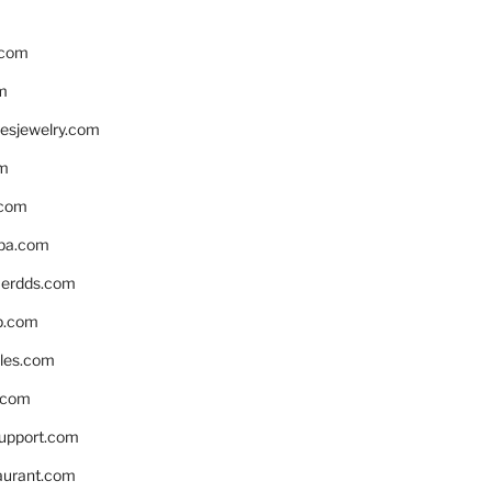
.com
m
resjewelry.com
om
.com
pa.com
erdds.com
p.com
bles.com
.com
support.com
aurant.com