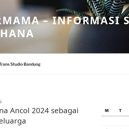
MAMA – INFORMASI 
AHANA
Trans Studio Bandung
C
a Ancol 2024 sebagai
M
T
Keluarga