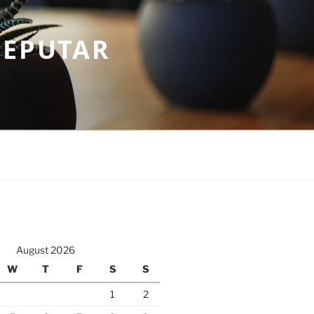
SEPUTAR
August 2026
W
T
F
S
S
1
2