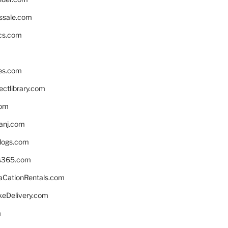
ssale.com
ics.com
es.com
ctlibrary.com
com
anj.com
blogs.com
s365.com
CationRentals.com
keDelivery.com
m