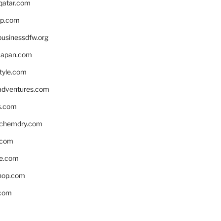
eqatar.com
pp.com
businessdfw.org
apan.com
style.com
adventures.com
s.com
nchemdry.com
.com
e.com
hop.com
.com