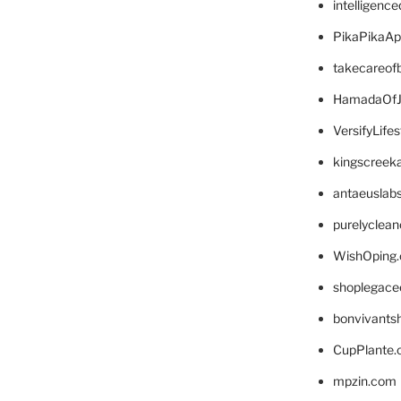
intelligenc
PikaPikaA
takecareof
HamadaOfJ
VersifyLife
kingscreek
antaeuslab
purelyclea
WishOping
shoplegace
bonvivants
CupPlante
mpzin.com