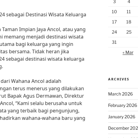
3
4
10
11
4 sebagai Destinasi Wisata Keluarga
17
18
n Taman Impian Jaya Ancol, atau yang
24
25
ini memang menjadi destinasi wisata
31
rutama bagi keluarga yang ingin
as bersama. Tidak heran jika
« Mar
 sebagai destinasi wisata keluarga
g.
ARCHIVES
 dari Wahana Ancol adalah
gan terus menerus yang dilakukan
March 2026
rut Bapak Agus Dermawan, Direktur
ncol, “Kami selalu berusaha untuk
February 2026
a yang terbaik bagi pengunjung,
January 2026
hadirkan wahana-wahana baru yang
December 20