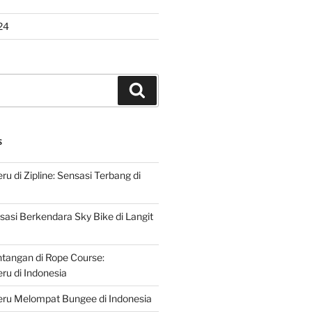
24
Search
S
u di Zipline: Sensasi Terbang di
asi Berkendara Sky Bike di Langit
ntangan di Rope Course:
u di Indonesia
ru Melompat Bungee di Indonesia