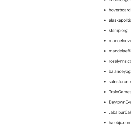
hoverboard
alaskapolit
stsmp.org
manoelnev
mandelaeffe
roselynns.
balanceyog
salesforce
TrainGame
BaytownEva
JabalpurCa
halobjd.co