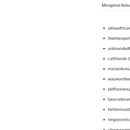
Mengenal Kelua
okhealthca
theintexpe
unboundedt
catfriends-
marianlives
waywardte
pidfloorse
bancodeve
bettermood
hingstonnt
chooseage