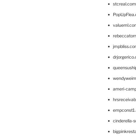
stcreal.com
PopUpFlea
valueml.co
rebeccator
jmpbliss.c
drjorgerico
queensushi
wendyweim
ameri-cam
hrsreceiva
empconst1
cinderella-
bigpinkrest