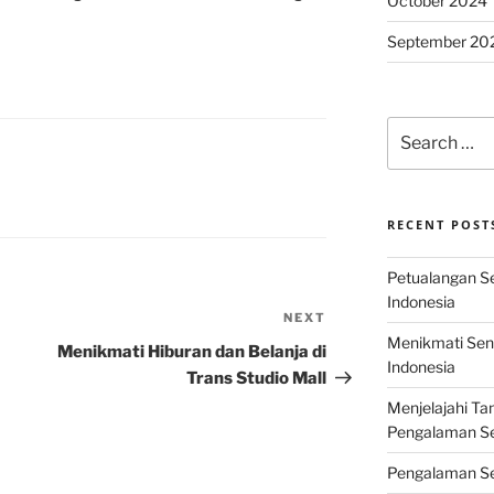
October 2024
September 20
Search
for:
RECENT POST
Petualangan Ser
Indonesia
NEXT
Next
Menikmati Sens
Post
Menikmati Hiburan dan Belanja di
Indonesia
Trans Studio Mall
Menjelajahi Ta
Pengalaman Ser
Pengalaman Se