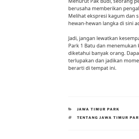
Menurut Pak Budi, seorang pen
berusaha memberikan pengal
Melihat ekspresi kagum dan s
hewan-hewan langka di sini ad
Jadi, jangan lewatkan kesem
Park 1 Batu dan menemukan 
diketahui banyak orang. Dapa
terlupakan dan jadikan mome
berarti di tempat ini.
CATEGORIES
JAWA TIMUR PARK
TAGS
TENTANG JAWA TIMUR PAR