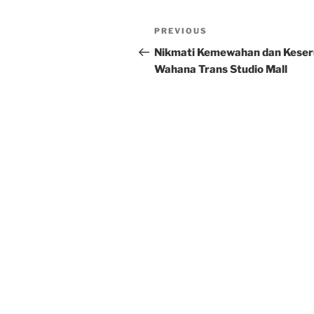
Post
Previous
PREVIOUS
navigation
Post
Nikmati Kemewahan dan Kese
Wahana Trans Studio Mall