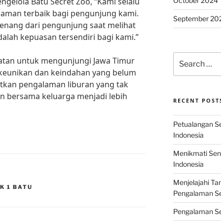
October 2024
gelola Batu Secret Zoo, “Kami selalu
aman terbaik bagi pengunjung kami.
September 20
enang dari pengunjung saat melihat
alah kepuasan tersendiri bagi kami.”
Search
patan untuk mengunjungi Jawa Timur
for:
keunikan dan keindahan yang belum
tkan pengalaman liburan yang tak
n bersama keluarga menjadi lebih
RECENT POST
Petualangan Ser
Indonesia
Menikmati Sens
Indonesia
Menjelajahi Ta
K 1 BATU
Pengalaman Ser
Pengalaman Se