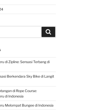
24
Search
S
u di Zipline: Sensasi Terbang di
asi Berkendara Sky Bike di Langit
ntangan di Rope Course:
u di Indonesia
ru Melompat Bungee di Indonesia