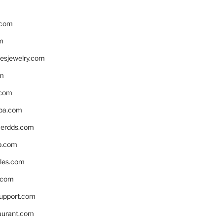
.com
m
resjewelry.com
om
.com
pa.com
erdds.com
p.com
bles.com
.com
support.com
aurant.com