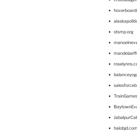
hoverboard
alaskapolit
stsmp.org
manoelnev
mandelaeffe
roselynns.
balanceyog
salesforce
TrainGame
BaytownEva
JabalpurCa
halobjd.co