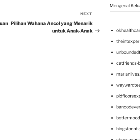
Mengenal Kelua
NEXT
Next
Post
ruan
Pilihan Wahana Ancol yang Menarik
okhealthca
untuk Anak-Anak
theintexpe
unboundedt
catfriends-
marianlives
waywardte
pidfloorse
bancodeve
bettermood
hingstonnt
chooseage