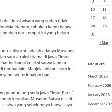
3
4
10
11
17
18
h destinasi wisata yang sudah tidak
24
25
Indonesia. Namun, tahukah kamu bahwa
indahan dari tempat ini yang belum
31
« Mar
 untuk disoroti adalah adanya Museum
lah satu atraksi utama di Jawa Timur
apat berbagai koleksi satwa langka
ARCHIVES
di tempat lain. Menjelajahi museum ini
yang tak terlupakan bagi
March 2026
February 2026
g pengunjung setia Jawa Timur Park 1
January 2026
dengan keunikan Museum Satwa di sini.
December 20
enis satwa yang sebelumnya hanya saya