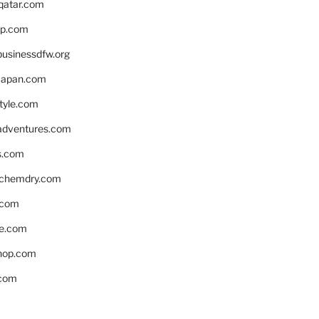
eqatar.com
pp.com
businessdfw.org
apan.com
style.com
adventures.com
s.com
nchemdry.com
.com
e.com
hop.com
.com