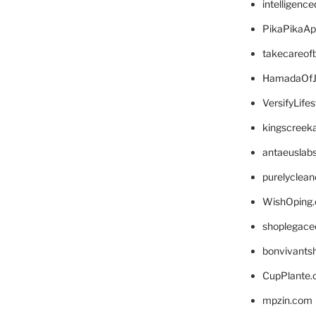
intelligenc
PikaPikaA
takecareof
HamadaOfJ
VersifyLife
kingscreek
antaeuslab
purelyclea
WishOping
shoplegace
bonvivants
CupPlante
mpzin.com