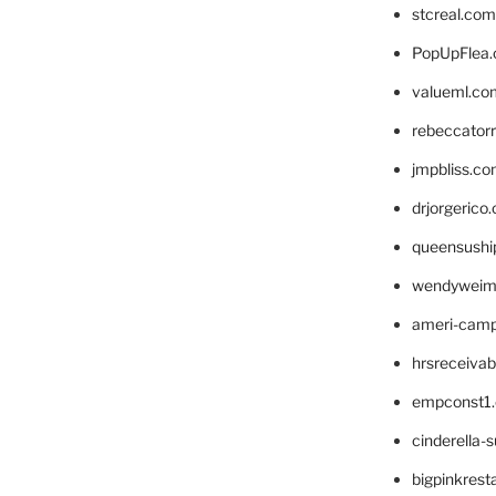
stcreal.com
PopUpFlea
valueml.co
rebeccator
jmpbliss.c
drjorgerico
queensushi
wendyweim
ameri-cam
hrsreceiva
empconst1
cinderella-
bigpinkrest