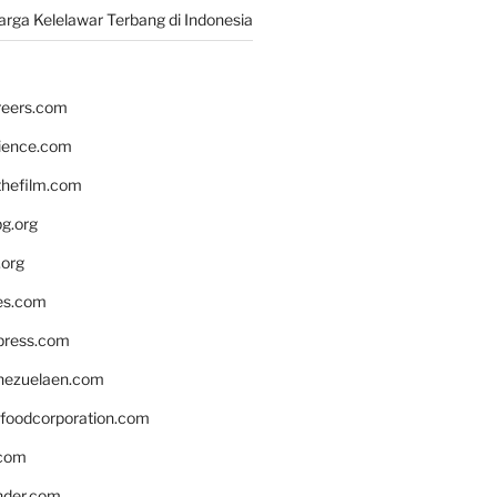
rga Kelelawar Terbang di Indonesia
reers.com
rience.com
hefilm.com
bg.org
.org
es.com
xpress.com
nezuelaen.com
foodcorporation.com
.com
nder.com