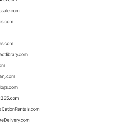
ssale.com
ics.com
es.com
ctlibrary.com
com
anj.com
blogs.com
s365.com
CationRentals.com
keDelivery.com
m