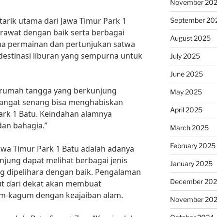
November 20
tarik utama dari Jawa Timur Park 1
September 20
erawat dengan baik serta berbagai
August 2025
ana permainan dan pertunjukan satwa
destinasi liburan yang sempurna untuk
July 2025
June 2025
u rumah tangga yang berkunjung
May 2025
sangat senang bisa menghabiskan
April 2025
Park 1 Batu. Keindahan alamnya
dan bahagia.”
March 2025
February 2025
 Jawa Timur Park 1 Batu adalah adanya
unjung dapat melihat berbagai jenis
January 2025
g dipelihara dengan baik. Pengalaman
December 20
t dari dekat akan membuat
m-kagum dengan keajaiban alam.
November 20