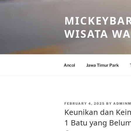
Skip
to
MICKEYBAR
content
WISATA W
Ancol
Jawa Timur Park
POSTED
FEBRUARY 4, 2025
BY
ADMINM
ON
Keunikan dan Kei
1 Batu yang Belum