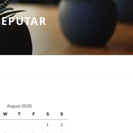
SEPUTAR
August 2026
W
T
F
S
S
1
2