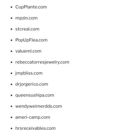
CupPlante.com
mpzin.com
stcreal.com
PopUpFlea.com
valueml.com
rebeccatorresjewelry.com
jmpbliss.com
drjorgerico.com
queensushipa.com
wendyweimerdds.com
ameri-camp.com
hrsreceivables.com