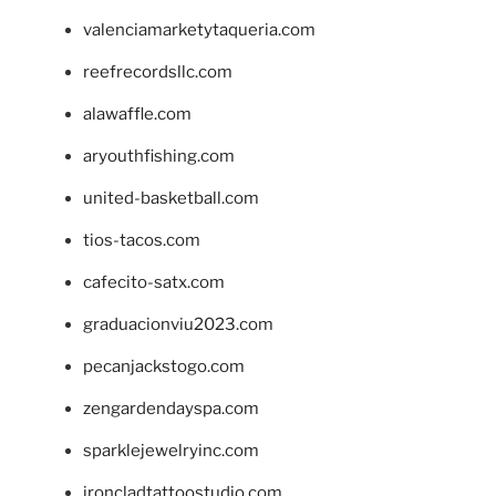
valenciamarketytaqueria.com
reefrecordsllc.com
alawaffle.com
aryouthfishing.com
united-basketball.com
tios-tacos.com
cafecito-satx.com
graduacionviu2023.com
pecanjackstogo.com
zengardendayspa.com
sparklejewelryinc.com
ironcladtattoostudio.com