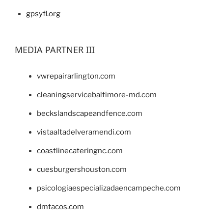
gpsyfl.org
MEDIA PARTNER III
vwrepairarlington.com
cleaningservicebaltimore-md.com
beckslandscapeandfence.com
vistaaltadelveramendi.com
coastlinecateringnc.com
cuesburgershouston.com
psicologiaespecializadaencampeche.com
dmtacos.com