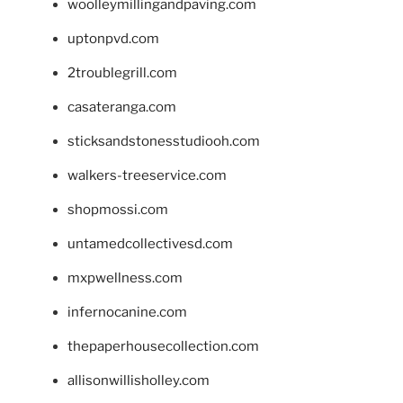
woolleymillingandpaving.com
uptonpvd.com
2troublegrill.com
casateranga.com
sticksandstonesstudiooh.com
walkers-treeservice.com
shopmossi.com
untamedcollectivesd.com
mxpwellness.com
infernocanine.com
thepaperhousecollection.com
allisonwillisholley.com