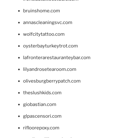
bruinshome.com
annascleaningsvc.com
wolfcitytattoo.com
oysterbayturkeytrot.com
lafronterarestauranteybar.com
lilyandrosetearoom.com
olivesburgberrypatch.com
theslushkids.com
giobastian.com
glpascensori.com
rifloorepoxy.com