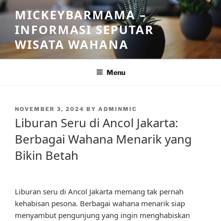
Skip
MICKEYBARMAMA –
to
INFORMASI SEPUTAR
content
WISATA WAHANA
Menu
POSTED
NOVEMBER 3, 2024
BY
ADMINMIC
ON
Liburan Seru di Ancol Jakarta:
Berbagai Wahana Menarik yang
Bikin Betah
Liburan seru di Ancol Jakarta memang tak pernah
kehabisan pesona. Berbagai wahana menarik siap
menyambut pengunjung yang ingin menghabiskan