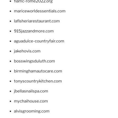
fiamc-rome2022.org
mariceworldessentials.com
lafisheriarestaurant.com
915jazzandmore.com
aguadulce-countryfair.com
jakehovis.com
bosswingsduluth.com
birminghamautocare.com
tonyscountrykitchen.com
jbellasnailspa.com
mychaihouse.com
alvisgrooming.com