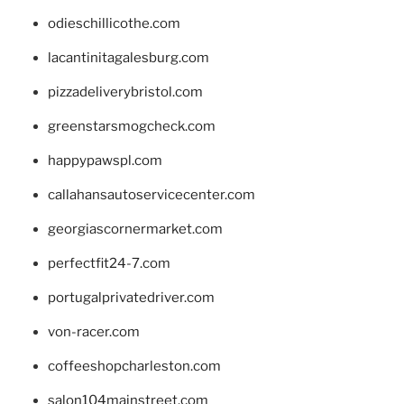
odieschillicothe.com
lacantinitagalesburg.com
pizzadeliverybristol.com
greenstarsmogcheck.com
happypawspl.com
callahansautoservicecenter.com
georgiascornermarket.com
perfectfit24-7.com
portugalprivatedriver.com
von-racer.com
coffeeshopcharleston.com
salon104mainstreet.com