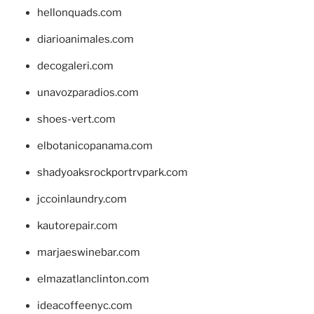
hellonquads.com
diarioanimales.com
decogaleri.com
unavozparadios.com
shoes-vert.com
elbotanicopanama.com
shadyoaksrockportrvpark.com
jccoinlaundry.com
kautorepair.com
marjaeswinebar.com
elmazatlanclinton.com
ideacoffeenyc.com