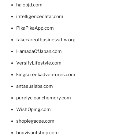
halobjd.com
intelligenceqatar.com
PikaPikaApp.com
takecareofbusinessdfw.org
HamadaOfJapan.com
VersifyLifestyle.com
kingscreekadventures.com
antaeuslabs.com
purelycleanchemdry.com
WishOping.com
shoplegacee.com
bonvivantshop.com