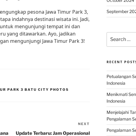
October 2024
mengungkap pesona Jawa Timur Park 3,
September 20
tapa indahnya destinasi wisata ini. Jadi,
untuk mengunjungi tempat ini dan
ru yang ditawarkan. Ayo, jadikan
Search
ngan mengunjungi Jawa Timur Park 3!
for:
RECENT POST
Petualangan Ser
Indonesia
MUR PARK 3 BATU CITY PHOTOS
Menikmati Sens
Indonesia
Menjelajahi Ta
Pengalaman Ser
NEXT
Next
Pengalaman Se
Post
hana
Update Terbaru: Jam Operasional