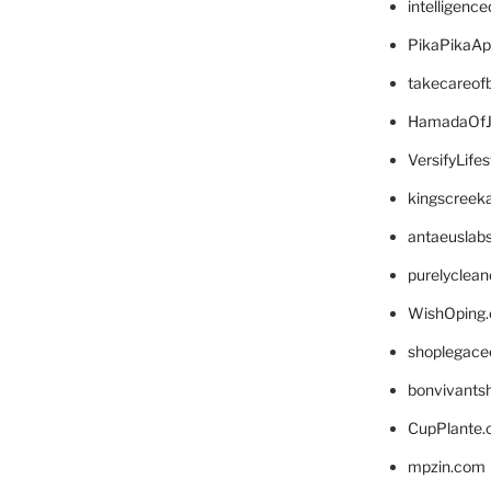
intelligenc
PikaPikaA
takecareof
HamadaOfJ
VersifyLife
kingscreek
antaeuslab
purelyclea
WishOping
shoplegace
bonvivants
CupPlante
mpzin.com