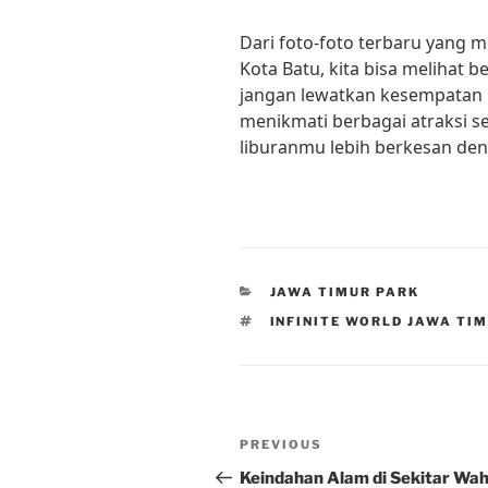
Dari foto-foto terbaru yang 
Kota Batu, kita bisa melihat be
jangan lewatkan kesempatan 
menikmati berbagai atraksi se
liburanmu lebih berkesan de
CATEGORIES
JAWA TIMUR PARK
TAGS
INFINITE WORLD JAWA TI
Post
Previous
PREVIOUS
navigation
Post
Keindahan Alam di Sekitar Wa