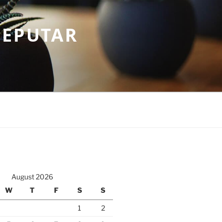
SEPUTAR
August 2026
W
T
F
S
S
1
2