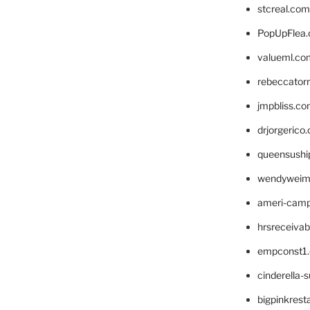
stcreal.com
PopUpFlea
valueml.co
rebeccator
jmpbliss.c
drjorgerico
queensushi
wendyweim
ameri-cam
hrsreceiva
empconst1
cinderella-
bigpinkrest