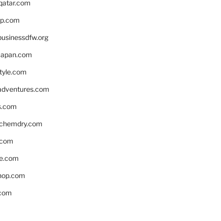
eqatar.com
pp.com
businessdfw.org
apan.com
style.com
adventures.com
s.com
nchemdry.com
.com
e.com
hop.com
.com