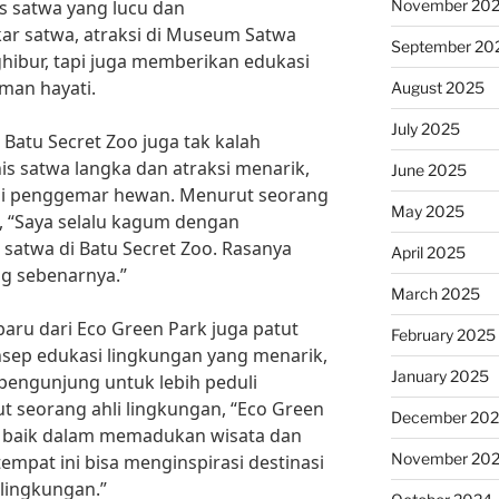
November 20
is satwa yang lucu dan
r satwa, atraksi di Museum Satwa
September 20
ghibur, tapi juga memberikan edukasi
man hayati.
August 2025
July 2025
i Batu Secret Zoo juga tak kalah
is satwa langka dan atraksi menarik,
June 2025
bagi penggemar hewan. Menurut seorang
May 2025
3, “Saya selalu kagum dengan
satwa di Batu Secret Zoo. Rasanya
April 2025
ng sebenarnya.”
March 2025
rbaru dari Eco Green Park juga patut
February 2025
nsep edukasi lingkungan yang menarik,
January 2025
 pengunjung untuk lebih peduli
ut seorang ahli lingkungan, “Eco Green
December 20
 baik dalam memadukan wisata dan
November 20
empat ini bisa menginspirasi destinasi
 lingkungan.”