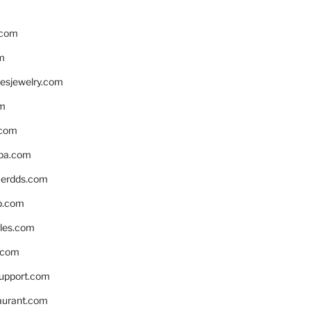
.com
m
resjewelry.com
om
.com
pa.com
erdds.com
p.com
bles.com
.com
support.com
aurant.com