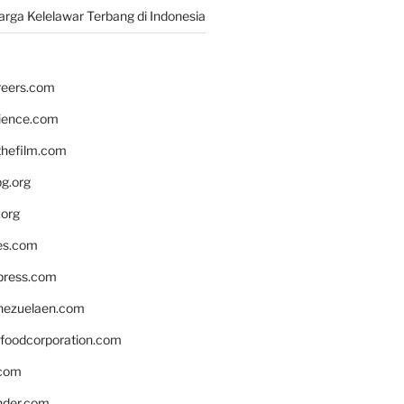
rga Kelelawar Terbang di Indonesia
reers.com
rience.com
hefilm.com
bg.org
.org
es.com
xpress.com
nezuelaen.com
foodcorporation.com
.com
nder.com