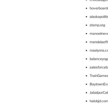
hoverboard
alaskapolit
stsmp.org
manoelnev
mandelaeffe
roselynns.
balanceyog
salesforce
TrainGame
BaytownEva
JabalpurCa
halobjd.co