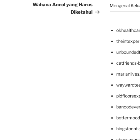
Wahana Ancol yang Harus
Mengenal Kelua
Diketahui
okhealthca
theintexpe
unboundedt
catfriends-
marianlives
waywardte
pidfloorse
bancodeve
bettermood
hingstonnt
chooseage