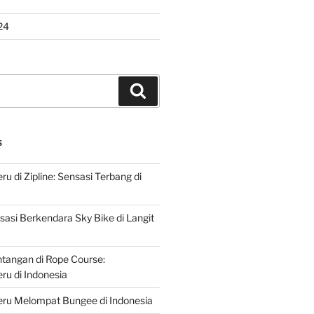
24
Search
S
u di Zipline: Sensasi Terbang di
asi Berkendara Sky Bike di Langit
ntangan di Rope Course:
u di Indonesia
ru Melompat Bungee di Indonesia