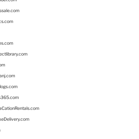
ssale.com
ics.com
es.com
ctlibrary.com
com
anj.com
blogs.com
s365.com
CationRentals.com
keDelivery.com
m