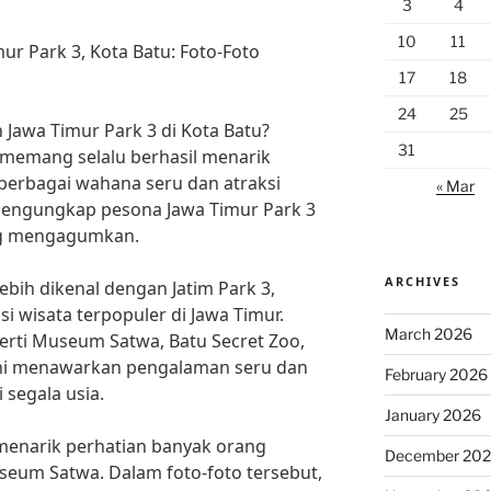
3
4
10
11
r Park 3, Kota Batu: Foto-Foto
17
18
24
25
 Jawa Timur Park 3 di Kota Batu?
31
i memang selalu berhasil menarik
berbagai wahana seru dan atraksi
« Mar
 mengungkap pesona Jawa Timur Park 3
ang mengagumkan.
ARCHIVES
lebih dikenal dengan Jatim Park 3,
i wisata terpopuler di Jawa Timur.
March 2026
rti Museum Satwa, Batu Secret Zoo,
ini menawarkan pengalaman seru dan
February 2026
 segala usia.
January 2026
 menarik perhatian banyak orang
December 20
useum Satwa. Dalam foto-foto tersebut,