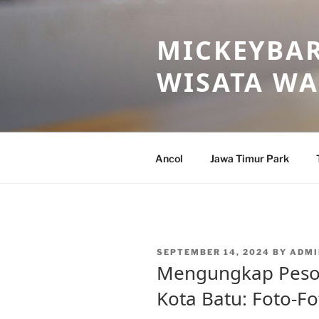
Skip
to
MICKEYBAR
content
WISATA W
Ancol
Jawa Timur Park
POSTED
SEPTEMBER 14, 2024
BY
ADMI
ON
Mengungkap Peson
Kota Batu: Foto-F