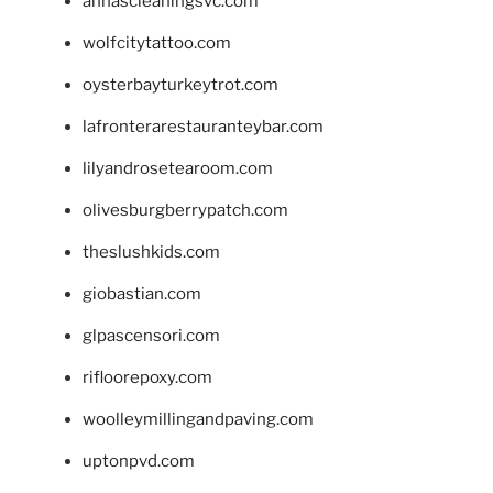
annascleaningsvc.com
wolfcitytattoo.com
oysterbayturkeytrot.com
lafronterarestauranteybar.com
lilyandrosetearoom.com
olivesburgberrypatch.com
theslushkids.com
giobastian.com
glpascensori.com
rifloorepoxy.com
woolleymillingandpaving.com
uptonpvd.com