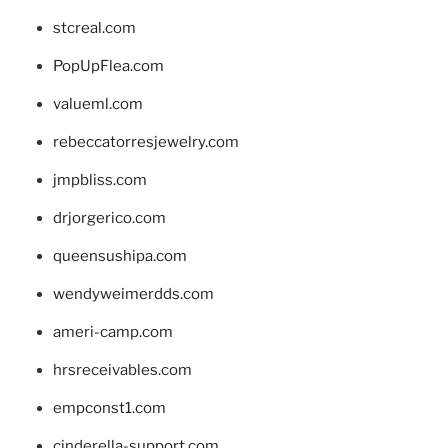
stcreal.com
PopUpFlea.com
valueml.com
rebeccatorresjewelry.com
jmpbliss.com
drjorgerico.com
queensushipa.com
wendyweimerdds.com
ameri-camp.com
hrsreceivables.com
empconst1.com
cinderella-support.com