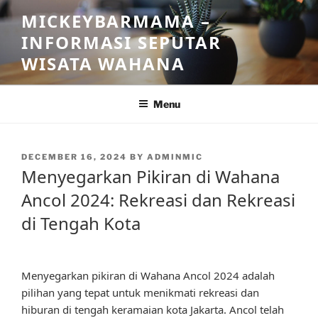
Skip
MICKEYBARMAMA –
to
INFORMASI SEPUTAR
content
WISATA WAHANA
Menu
POSTED
DECEMBER 16, 2024
BY
ADMINMIC
ON
Menyegarkan Pikiran di Wahana
Ancol 2024: Rekreasi dan Rekreasi
di Tengah Kota
Menyegarkan pikiran di Wahana Ancol 2024 adalah
pilihan yang tepat untuk menikmati rekreasi dan
hiburan di tengah keramaian kota Jakarta. Ancol telah