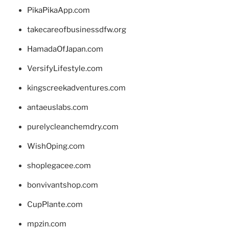
PikaPikaApp.com
takecareofbusinessdfw.org
HamadaOfJapan.com
VersifyLifestyle.com
kingscreekadventures.com
antaeuslabs.com
purelycleanchemdry.com
WishOping.com
shoplegacee.com
bonvivantshop.com
CupPlante.com
mpzin.com