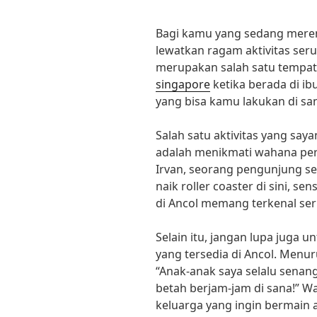
Bagi kamu yang sedang merenc
lewatkan ragam aktivitas ser
merupakan salah satu tempat 
singapore
ketika berada di ib
yang bisa kamu lakukan di sa
Salah satu aktivitas yang say
adalah menikmati wahana pe
Irvan, seorang pengunjung set
naik roller coaster di sini, s
di Ancol memang terkenal se
Selain itu, jangan lupa juga
yang tersedia di Ancol. Menur
“Anak-anak saya selalu sena
betah berjam-jam di sana!” Wa
keluarga yang ingin bermain