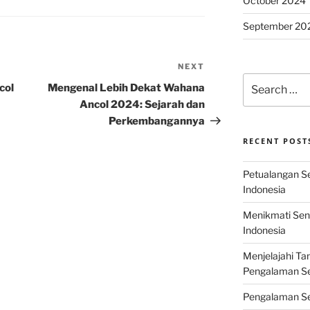
October 2024
September 20
NEXT
Next
Search
Post
col
Mengenal Lebih Dekat Wahana
for:
Ancol 2024: Sejarah dan
Perkembangannya
RECENT POST
Petualangan Ser
Indonesia
Menikmati Sens
Indonesia
Menjelajahi Ta
Pengalaman Ser
Pengalaman Se