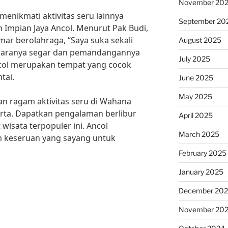
November 20
menikmati aktivitas seru lainnya
September 20
an Impian Jaya Ancol. Menurut Pak Budi,
ar berolahraga, “Saya suka sekali
August 2025
 udaranya segar dan pemandangannya
July 2025
ncol merupakan tempat yang cocok
tai.
June 2025
May 2025
an ragam aktivitas seru di Wahana
arta. Dapatkan pengalaman berlibur
April 2025
wisata terpopuler ini. Ancol
March 2025
keseruan yang sayang untuk
February 2025
January 2025
December 20
November 20