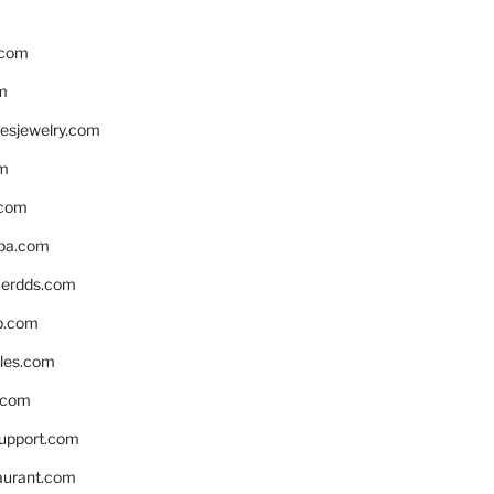
.com
m
resjewelry.com
om
.com
pa.com
erdds.com
p.com
bles.com
.com
support.com
aurant.com