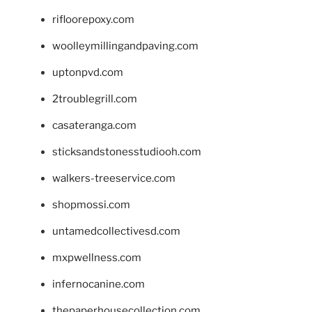
rifloorepoxy.com
woolleymillingandpaving.com
uptonpvd.com
2troublegrill.com
casateranga.com
sticksandstonesstudiooh.com
walkers-treeservice.com
shopmossi.com
untamedcollectivesd.com
mxpwellness.com
infernocanine.com
thepaperhousecollection.com