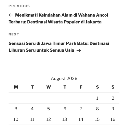
Post
Previous
PREVIOUS
navigation
Post
Menikmati Keindahan Alam di Wahana Ancol
Terbaru: Destinasi Wisata Populer di Jakarta
Next
NEXT
Post
Sensasi Seru di Jawa Timur Park Batu: Destinasi
Liburan Seru untuk Semua Usia
August 2026
M
T
W
T
F
S
S
1
2
3
4
5
6
7
8
9
10
11
12
13
14
15
16