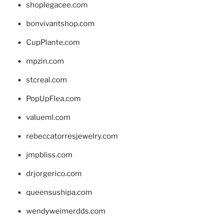
shoplegacee.com
bonvivantshop.com
CupPlante.com
mpzin.com
stcreal.com
PopUpFlea.com
valueml.com
rebeccatorresjewelry.com
jmpbliss.com
drjorgerico.com
queensushipa.com
wendyweimerdds.com