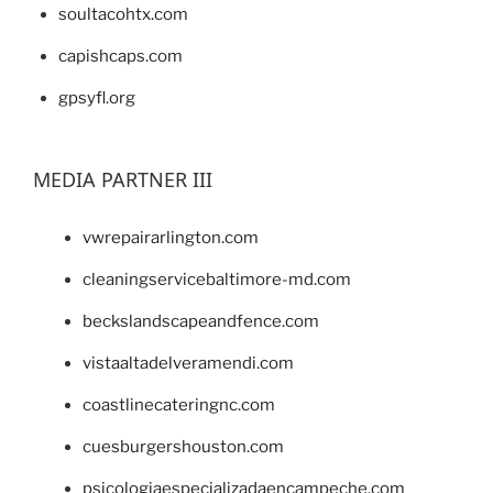
soultacohtx.com
capishcaps.com
gpsyfl.org
MEDIA PARTNER III
vwrepairarlington.com
cleaningservicebaltimore-md.com
beckslandscapeandfence.com
vistaaltadelveramendi.com
coastlinecateringnc.com
cuesburgershouston.com
psicologiaespecializadaencampeche.com