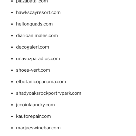
plazabatai.com
hawkscayresort.com
hellonquads.com
diarioanimales.com
decogaleri.com
unavozparadios.com
shoes-vert.com
elbotanicopanama.com
shadyoaksrockportrvpark.com
jccoinlaundry.com
kautorepair.com
marjaeswinebar.com