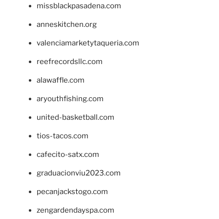
missblackpasadena.com
anneskitchen.org
valenciamarketytaqueria.com
reefrecordsllc.com
alawaffle.com
aryouthfishing.com
united-basketball.com
tios-tacos.com
cafecito-satx.com
graduacionviu2023.com
pecanjackstogo.com
zengardendayspa.com