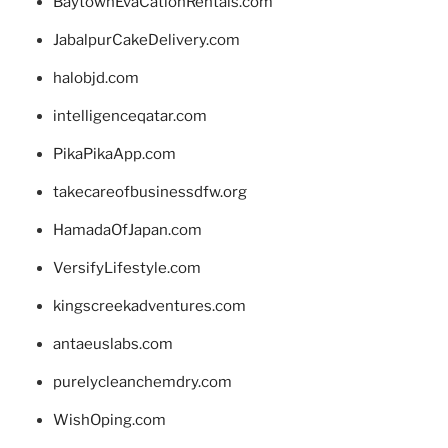
BaytownEvaCationRentals.com
JabalpurCakeDelivery.com
halobjd.com
intelligenceqatar.com
PikaPikaApp.com
takecareofbusinessdfw.org
HamadaOfJapan.com
VersifyLifestyle.com
kingscreekadventures.com
antaeuslabs.com
purelycleanchemdry.com
WishOping.com