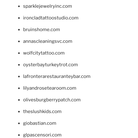
sparklejewelryinc.com
ironcladtattoostudio.com
bruinshome.com
annascleaningsvc.com
wolfcitytattoo.com
oysterbayturkeytrot.com
lafronterarestauranteybar.com
lilyandrosetearoom.com
olivesburgberrypatch.com
theslushkids.com
giobastian.com
glpascensori.com