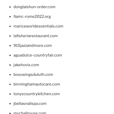
donglaishun-order.com
fiamc-rome2022.org
mariceworldessentials.com
lafisheriarestaurant.com
915jazzandmore.com
aguadulce-countryfair.com
jakehovis.com
bosswingsduluth.com
birminghamautocare.com
tonyscountrykitchen.com
jbellasnailspa.com
mychaihouse.com