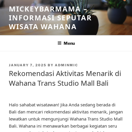
Skip
MICKEYBARMAMA –
to
INFORMASI SEPUTAR
content
WISATA WAHANA
Menu
POSTED
JANUARY 7, 2025
BY
ADMINMIC
ON
Rekomendasi Aktivitas Menarik di
Wahana Trans Studio Mall Bali
Halo sahabat wisatawan! Jika Anda sedang berada di
Bali dan mencari rekomendasi aktivitas menarik, jangan
lewatkan untuk mengunjungi Wahana Trans Studio Mall
Bali. Wahana ini menawarkan berbagai kegiatan seru