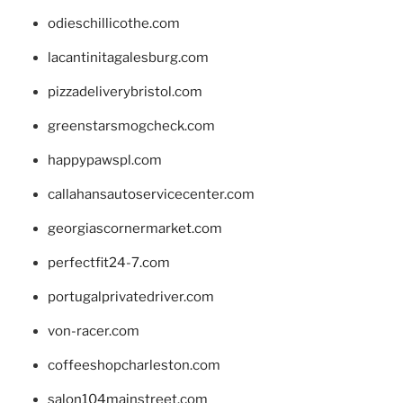
odieschillicothe.com
lacantinitagalesburg.com
pizzadeliverybristol.com
greenstarsmogcheck.com
happypawspl.com
callahansautoservicecenter.com
georgiascornermarket.com
perfectfit24-7.com
portugalprivatedriver.com
von-racer.com
coffeeshopcharleston.com
salon104mainstreet.com