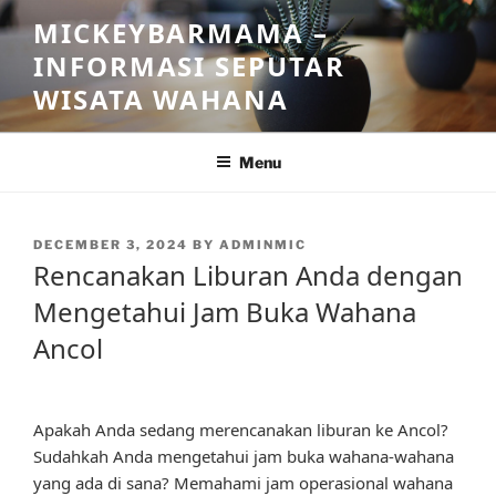
Skip
MICKEYBARMAMA –
to
INFORMASI SEPUTAR
content
WISATA WAHANA
Menu
POSTED
DECEMBER 3, 2024
BY
ADMINMIC
ON
Rencanakan Liburan Anda dengan
Mengetahui Jam Buka Wahana
Ancol
Apakah Anda sedang merencanakan liburan ke Ancol?
Sudahkah Anda mengetahui jam buka wahana-wahana
yang ada di sana? Memahami jam operasional wahana