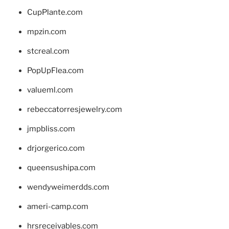
CupPlante.com
mpzin.com
stcreal.com
PopUpFlea.com
valueml.com
rebeccatorresjewelry.com
jmpbliss.com
drjorgerico.com
queensushipa.com
wendyweimerdds.com
ameri-camp.com
hrsreceivables.com