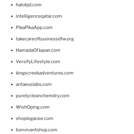
halobjd.com
intelligenceqatar.com
PikaPikaApp.com
takecareofbusinessdfw.org
HamadaOfJapan.com
VersifyLifestyle.com
kingscreekadventures.com
antaeuslabs.com
purelycleanchemdry.com
WishOping.com
shoplegacee.com
bonvivantshop.com