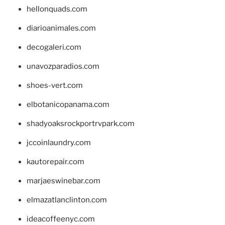
hellonquads.com
diarioanimales.com
decogaleri.com
unavozparadios.com
shoes-vert.com
elbotanicopanama.com
shadyoaksrockportrvpark.com
jccoinlaundry.com
kautorepair.com
marjaeswinebar.com
elmazatlanclinton.com
ideacoffeenyc.com