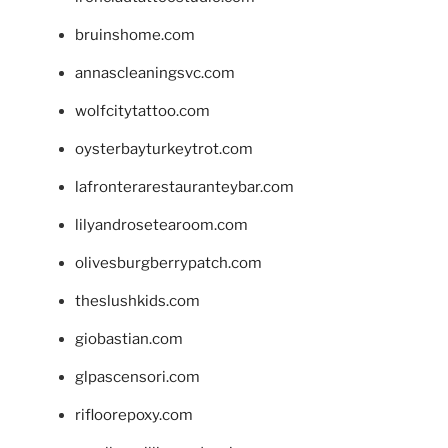
bruinshome.com
annascleaningsvc.com
wolfcitytattoo.com
oysterbayturkeytrot.com
lafronterarestauranteybar.com
lilyandrosetearoom.com
olivesburgberrypatch.com
theslushkids.com
giobastian.com
glpascensori.com
rifloorepoxy.com