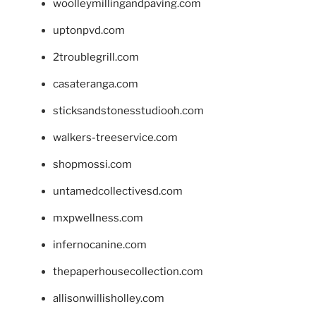
woolleymillingandpaving.com
uptonpvd.com
2troublegrill.com
casateranga.com
sticksandstonesstudiooh.com
walkers-treeservice.com
shopmossi.com
untamedcollectivesd.com
mxpwellness.com
infernocanine.com
thepaperhousecollection.com
allisonwillisholley.com