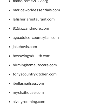
fiamc-rome2022.org
mariceworldessentials.com
lafisheriarestaurant.com
915jazzandmore.com
aguadulce-countryfair.com
jakehovis.com
bosswingsduluth.com
birminghamautocare.com
tonyscountrykitchen.com
jbellasnailspa.com
mychaihouse.com
alvisgrooming.com