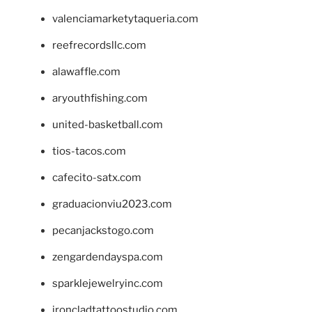
valenciamarketytaqueria.com
reefrecordsllc.com
alawaffle.com
aryouthfishing.com
united-basketball.com
tios-tacos.com
cafecito-satx.com
graduacionviu2023.com
pecanjackstogo.com
zengardendayspa.com
sparklejewelryinc.com
ironcladtattoostudio.com