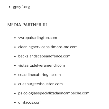
gpsyfl.org
MEDIA PARTNER III
vwrepairarlington.com
cleaningservicebaltimore-md.com
beckslandscapeandfence.com
vistaaltadelveramendi.com
coastlinecateringnc.com
cuesburgershouston.com
psicologiaespecializadaencampeche.com
dmtacos.com