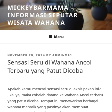
Skip
MICKEYBARMAMA –
to
INFORMASI SEPUTAR
content
WISATA WAHANA
Menu
POSTED
NOVEMBER 28, 2024
BY
ADMINMIC
ON
Sensasi Seru di Wahana Ancol
Terbaru yang Patut Dicoba
Apakah kamu mencari sensasi seru di akhir pekan ini?
Jika iya, maka cobalah datang ke Wahana Ancol terbaru
yang patut dicoba! Tempat ini menawarkan berbagai
wahana menarik yang pastinya akan membuat