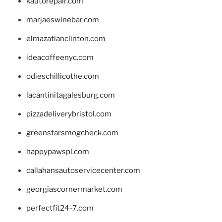
kautorepair.com
marjaeswinebar.com
elmazatlanclinton.com
ideacoffeenyc.com
odieschillicothe.com
lacantinitagalesburg.com
pizzadeliverybristol.com
greenstarsmogcheck.com
happypawspl.com
callahansautoservicecenter.com
georgiascornermarket.com
perfectfit24-7.com