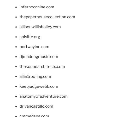
infernocanine.com
thepaperhousecollection.com
allisonwillisholley.com
solslite.org
portwayinn.com
djmaddogmusic.com
thesoundarchitects.com
allin1roofing.com
keepjudgewebb.com
anatomyofadventure.com
drivancastillo.com
cmmedspa.com