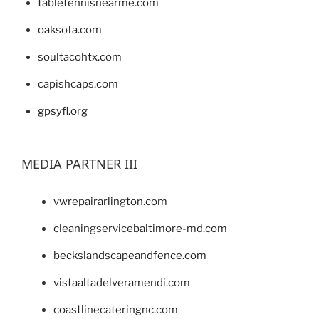
tabletennisnearme.com
oaksofa.com
soultacohtx.com
capishcaps.com
gpsyfl.org
MEDIA PARTNER III
vwrepairarlington.com
cleaningservicebaltimore-md.com
beckslandscapeandfence.com
vistaaltadelveramendi.com
coastlinecateringnc.com