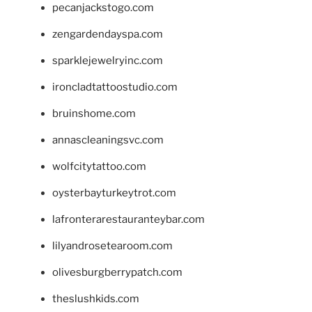
pecanjackstogo.com
zengardendayspa.com
sparklejewelryinc.com
ironcladtattoostudio.com
bruinshome.com
annascleaningsvc.com
wolfcitytattoo.com
oysterbayturkeytrot.com
lafronterarestauranteybar.com
lilyandrosetearoom.com
olivesburgberrypatch.com
theslushkids.com