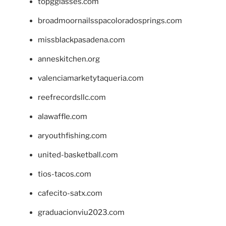
topgglasses.com
broadmoornailsspacoloradosprings.com
missblackpasadena.com
anneskitchen.org
valenciamarketytaqueria.com
reefrecordsllc.com
alawaffle.com
aryouthfishing.com
united-basketball.com
tios-tacos.com
cafecito-satx.com
graduacionviu2023.com