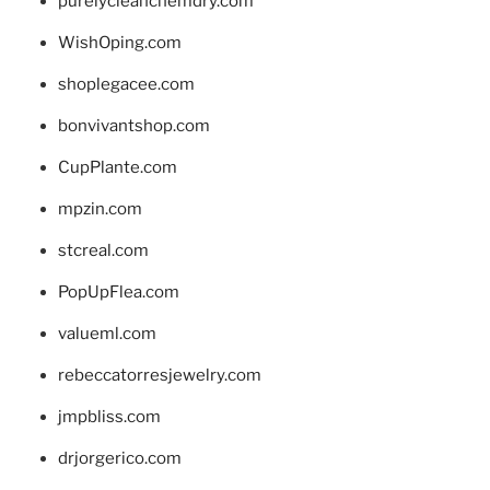
purelycleanchemdry.com
WishOping.com
shoplegacee.com
bonvivantshop.com
CupPlante.com
mpzin.com
stcreal.com
PopUpFlea.com
valueml.com
rebeccatorresjewelry.com
jmpbliss.com
drjorgerico.com