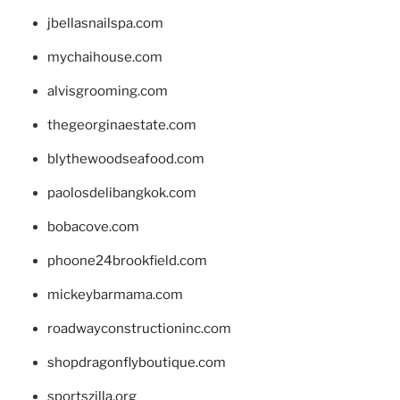
jbellasnailspa.com
mychaihouse.com
alvisgrooming.com
thegeorginaestate.com
blythewoodseafood.com
paolosdelibangkok.com
bobacove.com
phoone24brookfield.com
mickeybarmama.com
roadwayconstructioninc.com
shopdragonflyboutique.com
sportszilla.org