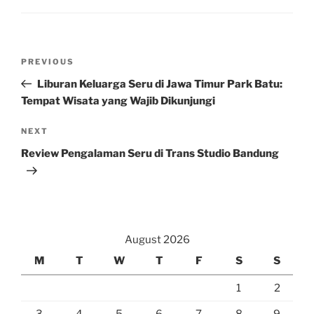
Post
Previous
PREVIOUS
navigation
Post
Liburan Keluarga Seru di Jawa Timur Park Batu:
Tempat Wisata yang Wajib Dikunjungi
Next
NEXT
Post
Review Pengalaman Seru di Trans Studio Bandung
August 2026
M
T
W
T
F
S
S
1
2