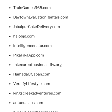
TrainGames365.com
BaytownEvaCationRentals.com
JabalpurCakeDelivery.com
halobjd.com
intelligenceqatar.com
PikaPikaApp.com
takecareofbusinessdfw.org
HamadaOfJapan.com
VersifyLifestyle.com
kingscreekadventures.com
antaeuslabs.com