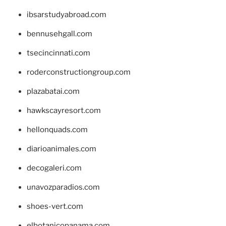
ibsarstudyabroad.com
bennusehgall.com
tsecincinnati.com
roderconstructiongroup.com
plazabatai.com
hawkscayresort.com
hellonquads.com
diarioanimales.com
decogaleri.com
unavozparadios.com
shoes-vert.com
elbotanicopanama.com