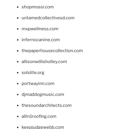
shopmossi.com
untamedcollectivesd.com
mxpwellness.com
infernocanine.com
thepaperhousecollection.com
allisonwillisholley.com
solslite.org
portwayinn.com
djmaddogmusic.com
thesoundarchitects.com
allin1roofing.com
keepjudgewebb.com