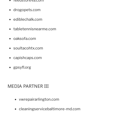
feedstoreva.com
drogopets.com
ediblechalk.com
tabletennisnearme.com
oaksofa.com
soultacohtx.com
capishcaps.com
gpsyfl.org
MEDIA PARTNER III
vwrepairarlington.com
cleaningservicebaltimore-md.com