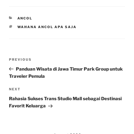
CATEGORIES
ANCOL
TAGS
WAHANA ANCOL APA SAJA
Post
Previous
PREVIOUS
navigation
Post
Panduan Wisata di Jawa Timur Park Group untuk
Traveler Pemula
Next
NEXT
Post
Rahasia Sukses Trans Studio Mall sebagai Destinasi
Favorit Keluarga