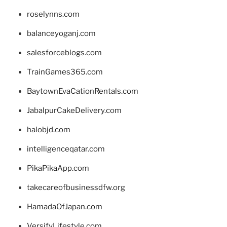
roselynns.com
balanceyoganj.com
salesforceblogs.com
TrainGames365.com
BaytownEvaCationRentals.com
JabalpurCakeDelivery.com
halobjd.com
intelligenceqatar.com
PikaPikaApp.com
takecareofbusinessdfw.org
HamadaOfJapan.com
VersifyLifestyle.com