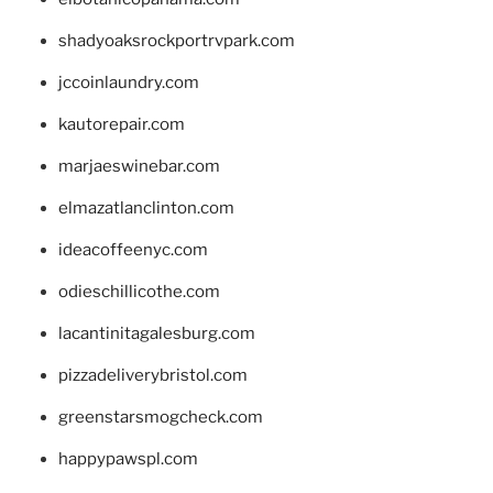
shadyoaksrockportrvpark.com
jccoinlaundry.com
kautorepair.com
marjaeswinebar.com
elmazatlanclinton.com
ideacoffeenyc.com
odieschillicothe.com
lacantinitagalesburg.com
pizzadeliverybristol.com
greenstarsmogcheck.com
happypawspl.com