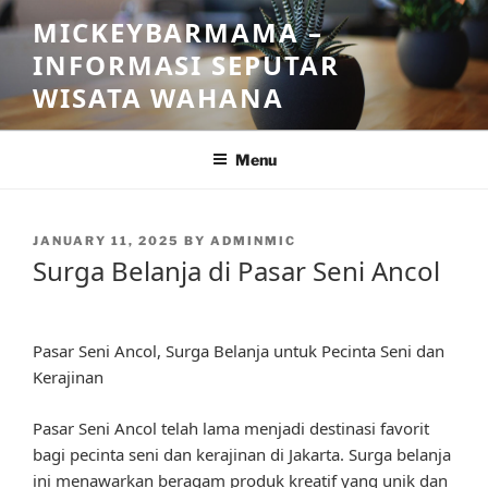
Skip
MICKEYBARMAMA –
to
INFORMASI SEPUTAR
content
WISATA WAHANA
Menu
POSTED
JANUARY 11, 2025
BY
ADMINMIC
ON
Surga Belanja di Pasar Seni Ancol
Pasar Seni Ancol, Surga Belanja untuk Pecinta Seni dan
Kerajinan
Pasar Seni Ancol telah lama menjadi destinasi favorit
bagi pecinta seni dan kerajinan di Jakarta. Surga belanja
ini menawarkan beragam produk kreatif yang unik dan