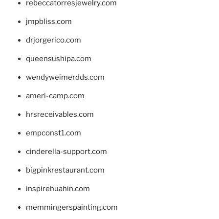
rebeccatorresjewelry.com
jmpbliss.com
drjorgerico.com
queensushipa.com
wendyweimerdds.com
ameri-camp.com
hrsreceivables.com
empconst1.com
cinderella-support.com
bigpinkrestaurant.com
inspirehuahin.com
memmingerspainting.com