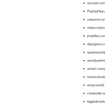
stcreal.com
PopUpFlea
valueml.co
rebeccator
jmpbliss.c
drjorgerico
queensushi
wendyweim
ameri-cam
hrsreceiva
empconst1
cinderella-
bigpinkrest