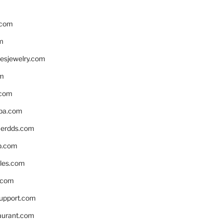
.com
m
resjewelry.com
om
.com
pa.com
erdds.com
p.com
bles.com
.com
support.com
aurant.com