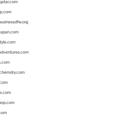
eqatar.com
pp.com
businessdfw.org
apan.com
style.com
adventures.com
s.com
nchemdry.com
.com
e.com
hop.com
.com