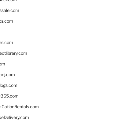
ssale.com
ics.com
es.com
ctlibrary.com
com
anj.com
blogs.com
s365.com
CationRentals.com
keDelivery.com
m