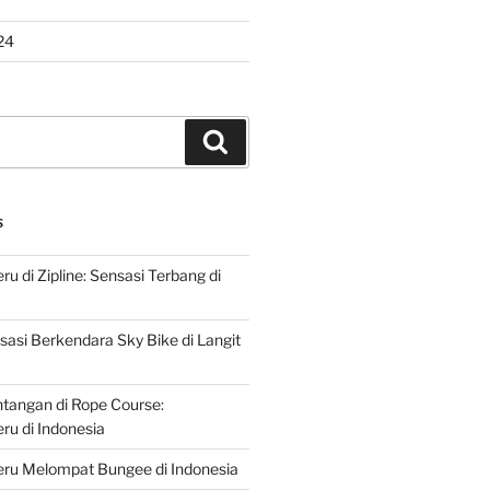
24
Search
S
u di Zipline: Sensasi Terbang di
asi Berkendara Sky Bike di Langit
ntangan di Rope Course:
u di Indonesia
ru Melompat Bungee di Indonesia