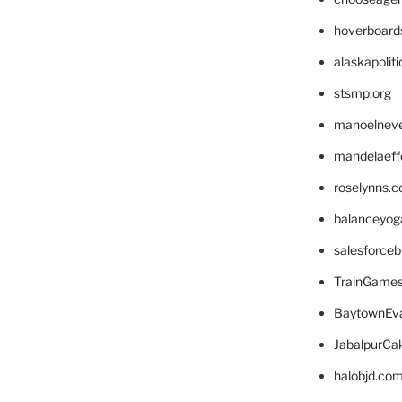
hoverboard
alaskapolit
stsmp.org
manoelnev
mandelaeffe
roselynns.
balanceyog
salesforce
TrainGame
BaytownEva
JabalpurCa
halobjd.co