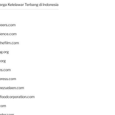
rga Kelelawar Terbang di Indonesia
reers.com
rience.com
hefilm.com
bg.org
.org
es.com
xpress.com
nezuelaen.com
foodcorporation.com
.com
nder.com