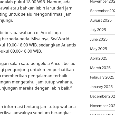
November 20
adalah pukul 18.00 WIB. Namun, ada
awal atau bahkan lebih larut dari jam
September 20
nting untuk selalu mengonfirmasi jam
njungi.
August 2025
July 2025
 beberapa wahana di Ancol juga
g berbeda-beda. Misalnya, SeaWorld
June 2025
ul 10.00-18.00 WIB, sedangkan Atlantis
May 2025
ukul 09.00-18.00 WIB.
April 2025
an salah satu pengelola Ancol, beliau
March 2025
gi pengunjung untuk memperhatikan
in memberikan pengalaman terbaik
February 2025
engan mengetahui jam tutup wahana,
January 2025
njungan mereka dengan lebih baik,”
December 20
November 20
lan informasi tentang jam tutup wahana
meriksa jadwalnya sebelum berangkat