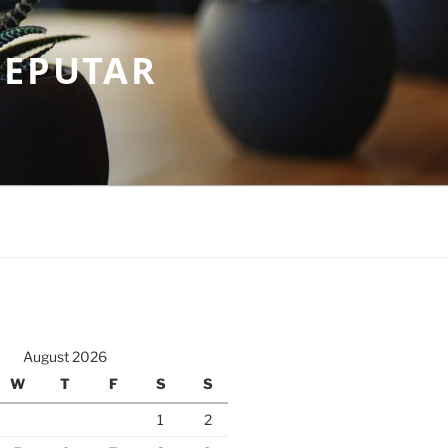
SEPUTAR
August 2026
W
T
F
S
S
1
2