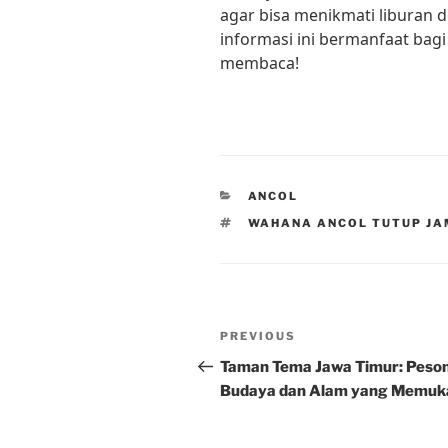
agar bisa menikmati liburan 
informasi ini bermanfaat bagi 
membaca!
CATEGORIES
ANCOL
TAGS
WAHANA ANCOL TUTUP JA
Post
Previous
PREVIOUS
navigation
Post
Taman Tema Jawa Timur: Peso
Budaya dan Alam yang Memuk