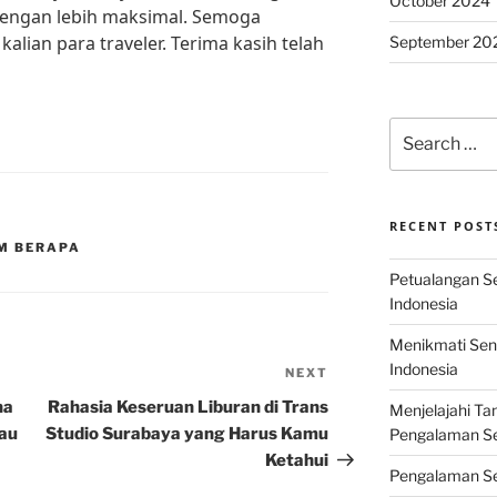
October 2024
dengan lebih maksimal. Semoga
kalian para traveler. Terima kasih telah
September 20
Search
for:
RECENT POST
M BERAPA
Petualangan Ser
Indonesia
Menikmati Sens
Indonesia
NEXT
Next
Post
na
Rahasia Keseruan Liburan di Trans
Menjelajahi Ta
au
Studio Surabaya yang Harus Kamu
Pengalaman Ser
Ketahui
Pengalaman Se