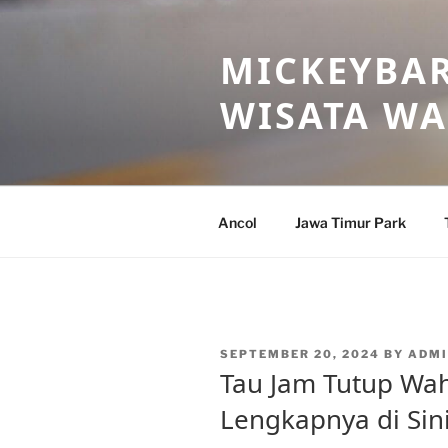
Skip
to
MICKEYBAR
content
WISATA W
Ancol
Jawa Timur Park
POSTED
SEPTEMBER 20, 2024
BY
ADMI
ON
Tau Jam Tutup Wah
Lengkapnya di Sin