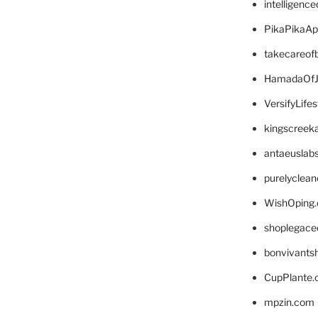
intelligenc
PikaPikaA
takecareof
HamadaOfJ
VersifyLife
kingscreek
antaeuslab
purelyclea
WishOping
shoplegace
bonvivants
CupPlante
mpzin.com