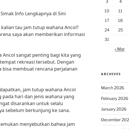
3
4
10
11
Simak Info Lengkapnya di Sini
17
18
 kalian tau jam tutup wahana Ancol?
24
25
karena saya akan memberikan informasi
31
« Mar
Ancol sangat penting bagi kita yang
tempat rekreasi tersebut. Dengan
ta bisa membuat rencana perjalanan
ARCHIVES
March 2026
 dapatkan, jam tutup wahana Ancol
 pada hari dan jenis wahana yang
February 2026
angat disarankan untuk selalu
January 2026
ya sebelum berkunjung ke sana.
December 20
a temukan menyebutkan bahwa jam