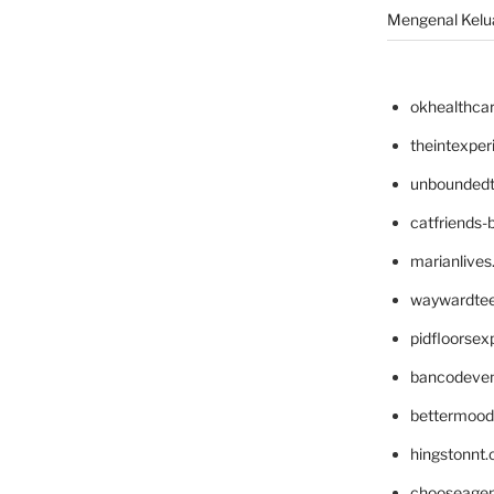
Mengenal Kelua
okhealthca
theintexpe
unboundedt
catfriends-
marianlives
waywardte
pidfloorse
bancodeve
bettermood
hingstonnt
chooseage