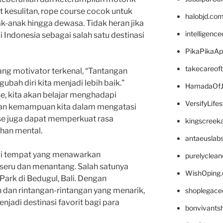
t kesulitan, rope course cocok untuk
halobjd.co
ak-anak hingga dewasa. Tidak heran jika
intelligenc
 Indonesia sebagai salah satu destinasi
PikaPikaA
takecareof
ang motivator terkenal, “Tantangan
ah diri kita menjadi lebih baik.”
HamadaOfJ
e, kita akan belajar menghadapi
VersifyLife
n kemampuan kita dalam mengatasi
urse juga dapat memperkuat rasa
kingscreek
han mental.
antaeuslab
gai tempat yang menawarkan
purelyclea
seru dan menantang. Salah satunya
WishOping
Park di Bedugul, Bali. Dengan
dan rintangan-rintangan yang menarik,
shoplegace
njadi destinasi favorit bagi para
bonvivants