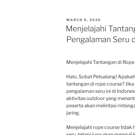
POSTED
MARCH 9, 2026
ON
Menjelajahi Tantan
Pengalaman Seru d
Menjelajahi Tantangan di Rope
Halo, Sobat Petualang! Apakah
tantangan di rope course? Jik
pengalaman seru ini di Indone
aktivitas outdoor yang menan
peserta akan melintasi rintanga
jaring.
Menjelajahi rope course tida
seru, tetapi juga akan menguji