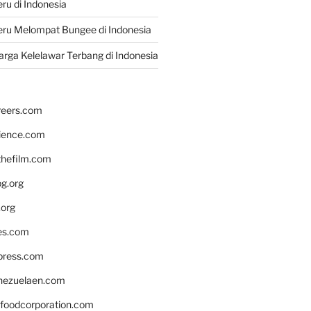
u di Indonesia
ru Melompat Bungee di Indonesia
rga Kelelawar Terbang di Indonesia
reers.com
rience.com
hefilm.com
bg.org
.org
es.com
xpress.com
nezuelaen.com
foodcorporation.com