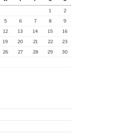
1
2
5
6
7
8
9
12
13
14
15
16
19
20
21
22
23
26
27
28
29
30