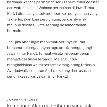
berbagai wahana permainan seru seperti roller coaster
dan water splash. “Wahana permainan di Jawa Timur
Park 1 dirancang untuk memberikan pengalaman yang
tak terlupakan bagi pengunjung, baik anak-anak
maupun dewasa,” kata seorang desainer taman
bermain.
Jadi, jika Anda ingin menikmati serunya liburan
bersama keluarga, jangan ragu untuk mengunjungi
Jawa Timur Park 1. Tempat wisata ini benar-benar
menjadi destinasi terbaik di Malang untuk
menghabiskan waktu bersama orang-orang terkasih.
Ayo, jadwalkan liburan Anda sekarang dan rasakan
sendiri keasyikan Jawa Timur Park 1!
POSTED
JANUARY 5, 2025
ON
Keindahan Alam dan Hiburan yang Tak