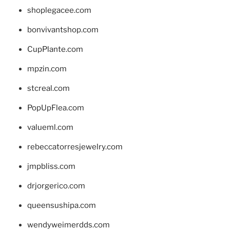
shoplegacee.com
bonvivantshop.com
CupPlante.com
mpzin.com
stcreal.com
PopUpFlea.com
valueml.com
rebeccatorresjewelry.com
jmpbliss.com
drjorgerico.com
queensushipa.com
wendyweimerdds.com