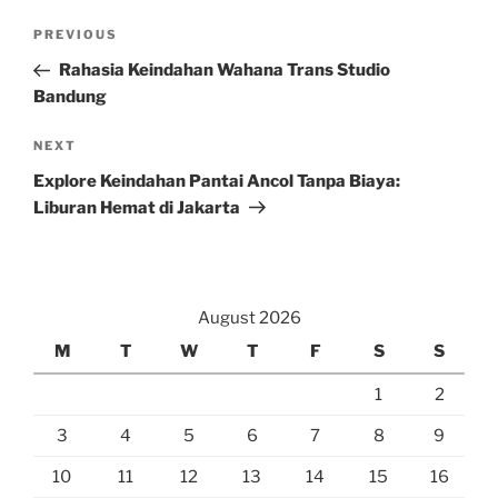
Post
Previous
PREVIOUS
navigation
Post
Rahasia Keindahan Wahana Trans Studio
Bandung
Next
NEXT
Post
Explore Keindahan Pantai Ancol Tanpa Biaya:
Liburan Hemat di Jakarta
August 2026
M
T
W
T
F
S
S
1
2
3
4
5
6
7
8
9
10
11
12
13
14
15
16