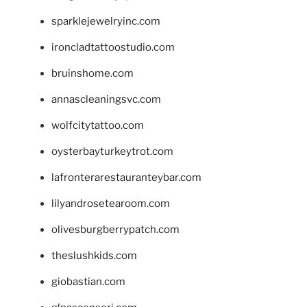
sparklejewelryinc.com
ironcladtattoostudio.com
bruinshome.com
annascleaningsvc.com
wolfcitytattoo.com
oysterbayturkeytrot.com
lafronterarestauranteybar.com
lilyandrosetearoom.com
olivesburgberrypatch.com
theslushkids.com
giobastian.com