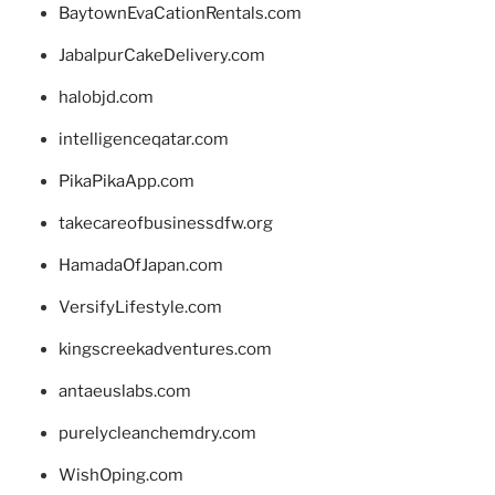
BaytownEvaCationRentals.com
JabalpurCakeDelivery.com
halobjd.com
intelligenceqatar.com
PikaPikaApp.com
takecareofbusinessdfw.org
HamadaOfJapan.com
VersifyLifestyle.com
kingscreekadventures.com
antaeuslabs.com
purelycleanchemdry.com
WishOping.com