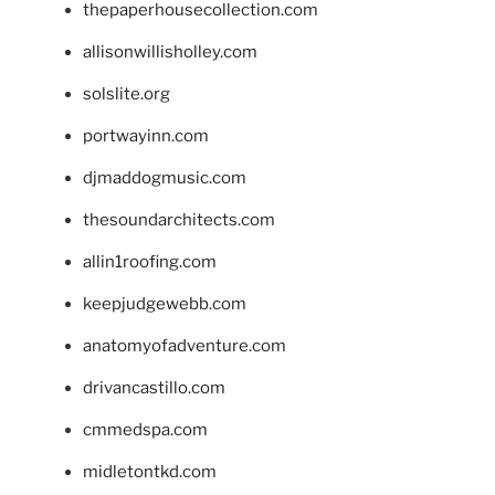
thepaperhousecollection.com
allisonwillisholley.com
solslite.org
portwayinn.com
djmaddogmusic.com
thesoundarchitects.com
allin1roofing.com
keepjudgewebb.com
anatomyofadventure.com
drivancastillo.com
cmmedspa.com
midletontkd.com