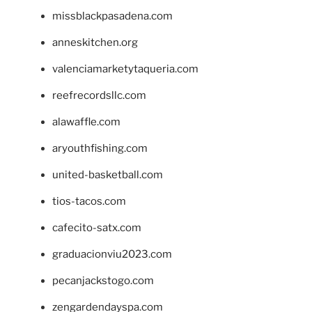
missblackpasadena.com
anneskitchen.org
valenciamarketytaqueria.com
reefrecordsllc.com
alawaffle.com
aryouthfishing.com
united-basketball.com
tios-tacos.com
cafecito-satx.com
graduacionviu2023.com
pecanjackstogo.com
zengardendayspa.com