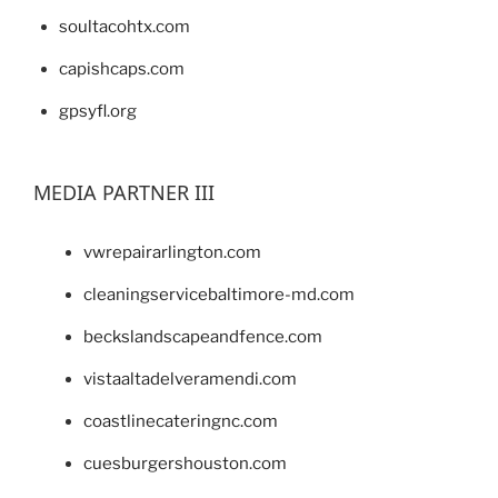
soultacohtx.com
capishcaps.com
gpsyfl.org
MEDIA PARTNER III
vwrepairarlington.com
cleaningservicebaltimore-md.com
beckslandscapeandfence.com
vistaaltadelveramendi.com
coastlinecateringnc.com
cuesburgershouston.com