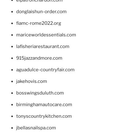
donglaishun-order.com
fiamc-rome2022.org
mariceworldessentials.com
lafisheriarestaurant.com
915jazzandmore.com
aguadulce-countryfair.com
jakehovis.com
bosswingsduluth.com
birminghamautocare.com
tonyscountrykitchen.com
jbellasnailspa.com