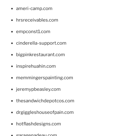
ameri-camp.com
hrsreceivables.com
empconst1.com
cinderella-support.com
bigpinkrestaurant.com
inspirehuahin.com
memmingerspainting.com
jeremypbeasley.com
thesandwichdepotcos.com
drgiggleshouseofpain.com
hotflashdesigns.com
garagenadeau.com