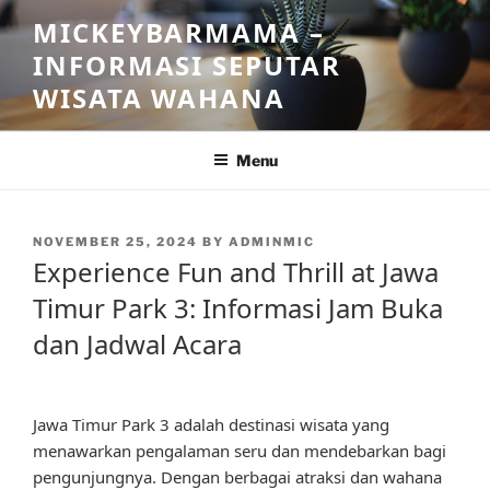
Skip
MICKEYBARMAMA –
to
INFORMASI SEPUTAR
content
WISATA WAHANA
Menu
POSTED
NOVEMBER 25, 2024
BY
ADMINMIC
ON
Experience Fun and Thrill at Jawa
Timur Park 3: Informasi Jam Buka
dan Jadwal Acara
Jawa Timur Park 3 adalah destinasi wisata yang
menawarkan pengalaman seru dan mendebarkan bagi
pengunjungnya. Dengan berbagai atraksi dan wahana