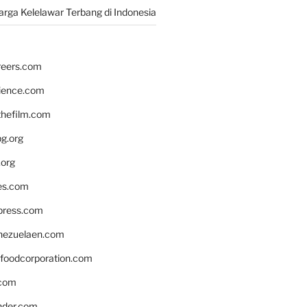
rga Kelelawar Terbang di Indonesia
reers.com
rience.com
hefilm.com
bg.org
.org
es.com
xpress.com
nezuelaen.com
foodcorporation.com
.com
nder.com