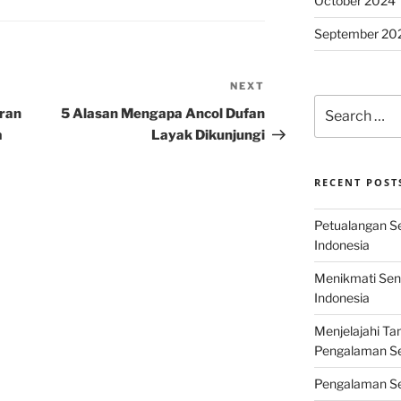
October 2024
September 20
NEXT
Next
Search
Post
ran
5 Alasan Mengapa Ancol Dufan
for:
a
Layak Dikunjungi
RECENT POST
Petualangan Ser
Indonesia
Menikmati Sens
Indonesia
Menjelajahi Ta
Pengalaman Ser
Pengalaman Se