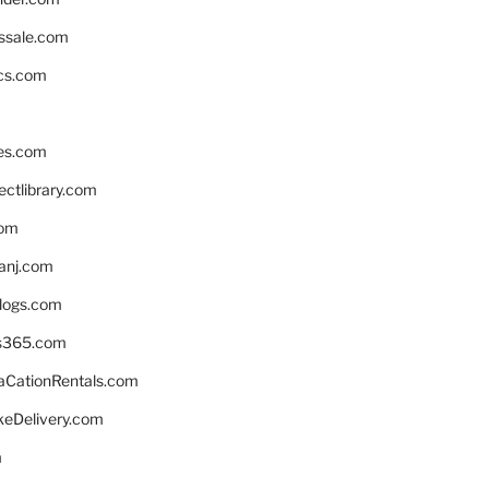
ssale.com
ics.com
es.com
ctlibrary.com
com
anj.com
blogs.com
s365.com
CationRentals.com
keDelivery.com
m