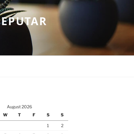
SEPUTAR
August 2026
W
T
F
S
S
1
2