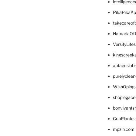
intelligenc
PikaPikaA
takecareof
HamadaOfJ
VersifyLife
kingscreek
antaeuslab
purelyclea
WishOping
shoplegace
bonvivants
CupPlante
mpzin.com