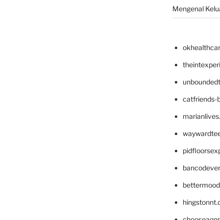
Mengenal Kelua
okhealthca
theintexpe
unboundedt
catfriends-
marianlives
waywardte
pidfloorse
bancodeve
bettermood
hingstonnt
chooseage