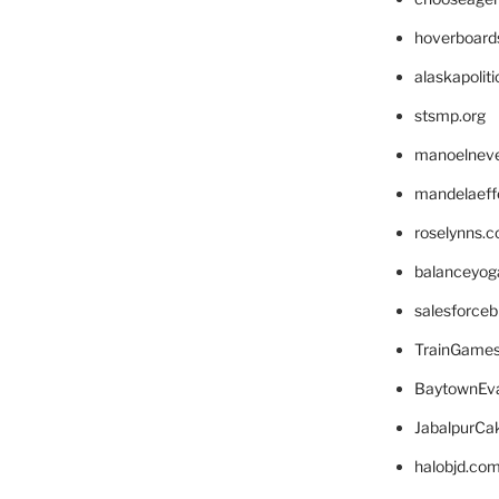
hoverboard
alaskapolit
stsmp.org
manoelnev
mandelaeffe
roselynns.
balanceyog
salesforce
TrainGame
BaytownEva
JabalpurCa
halobjd.co