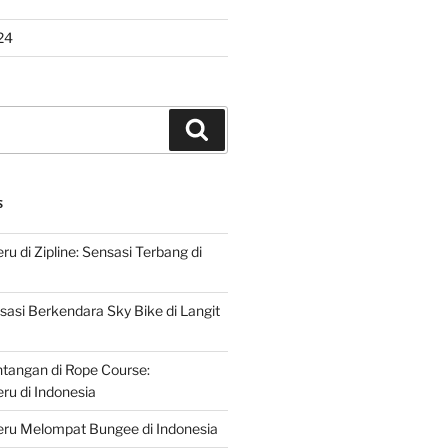
24
Search
S
u di Zipline: Sensasi Terbang di
asi Berkendara Sky Bike di Langit
ntangan di Rope Course:
u di Indonesia
ru Melompat Bungee di Indonesia