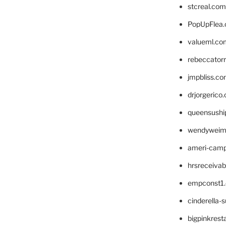
stcreal.com
PopUpFlea
valueml.co
rebeccator
jmpbliss.c
drjorgerico
queensushi
wendyweim
ameri-cam
hrsreceiva
empconst1
cinderella-
bigpinkrest