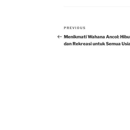
Post
Previous
PREVIOUS
navigation
Post
Menikmati Wahana Ancol: Hibu
dan Rekreasi untuk Semua Usi