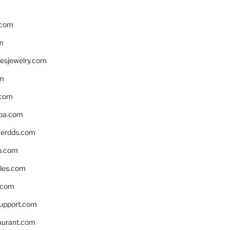
.com
m
resjewelry.com
om
.com
pa.com
erdds.com
p.com
bles.com
.com
support.com
aurant.com