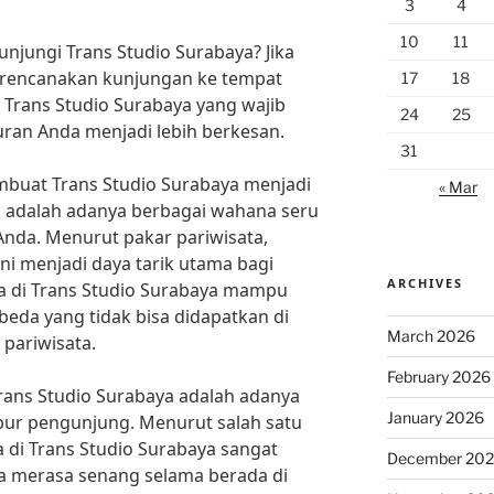
3
4
10
11
jungi Trans Studio Surabaya? Jika
erencanakan kunjungan ke tempat
17
18
n Trans Studio Surabaya yang wajib
24
25
ran Anda menjadi lebih berkesan.
31
mbuat Trans Studio Surabaya menjadi
« Mar
k adalah adanya berbagai wahana seru
nda. Menurut pakar pariwisata,
i menjadi daya tarik utama bagi
ARCHIVES
 di Trans Studio Surabaya mampu
da yang tidak bisa didapatkan di
March 2026
 pariwisata.
February 2026
 Trans Studio Surabaya adalah adanya
January 2026
bur pengunjung. Menurut salah satu
a di Trans Studio Surabaya sangat
December 20
 merasa senang selama berada di