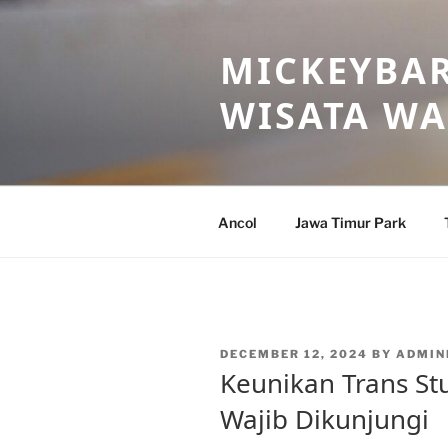
Skip
to
MICKEYBAR
content
WISATA W
Ancol
Jawa Timur Park
POSTED
DECEMBER 12, 2024
BY
ADMIN
ON
Keunikan Trans St
Wajib Dikunjungi