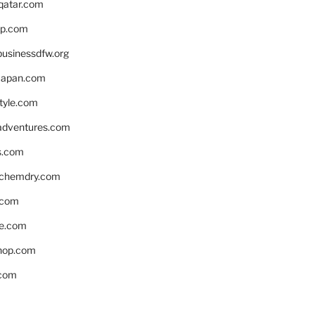
eqatar.com
pp.com
businessdfw.org
apan.com
style.com
adventures.com
s.com
nchemdry.com
.com
e.com
hop.com
.com