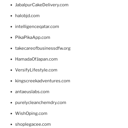
JabalpurCakeDelivery.com
halobjd.com
intelligenceqatar.com
PikaPikaApp.com
takecareofbusinessdfw.org
HamadaOfJapan.com
VersifyLifestyle.com
kingscreekadventures.com
antaeuslabs.com
purelycleanchemdry.com
WishOping.com
shoplegacee.com