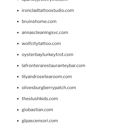
ironcladtattoostudio.com
bruinshome.com
annascleaningsvc.com
wolfcitytattoo.com
oysterbayturkeytrot.com
lafronterarestauranteybar.com
lilyandrosetearoom.com
olivesburgberrypatch.com
theslushkids.com
giobastian.com
glpascensori.com