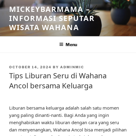
Skip
MICKEYBARMAMA –
to
INFORMASI SEPUTAR
content
WISATA WAHANA
Menu
POSTED
OCTOBER 14, 2024
BY
ADMINMIC
ON
Tips Liburan Seru di Wahana
Ancol bersama Keluarga
Liburan bersama keluarga adalah salah satu momen
yang paling dinanti-nanti. Bagi Anda yang ingin
menghabiskan waktu liburan dengan cara yang seru
dan menyenangkan, Wahana Ancol bisa menjadi pilihan