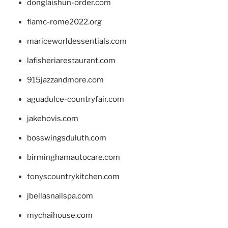
donglaishun-order.com
fiamc-rome2022.org
mariceworldessentials.com
lafisheriarestaurant.com
915jazzandmore.com
aguadulce-countryfair.com
jakehovis.com
bosswingsduluth.com
birminghamautocare.com
tonyscountrykitchen.com
jbellasnailspa.com
mychaihouse.com