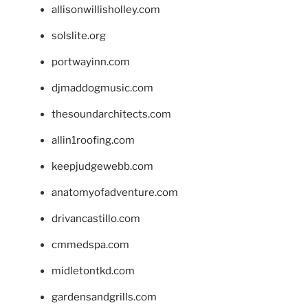
allisonwillisholley.com
solslite.org
portwayinn.com
djmaddogmusic.com
thesoundarchitects.com
allin1roofing.com
keepjudgewebb.com
anatomyofadventure.com
drivancastillo.com
cmmedspa.com
midletontkd.com
gardensandgrills.com