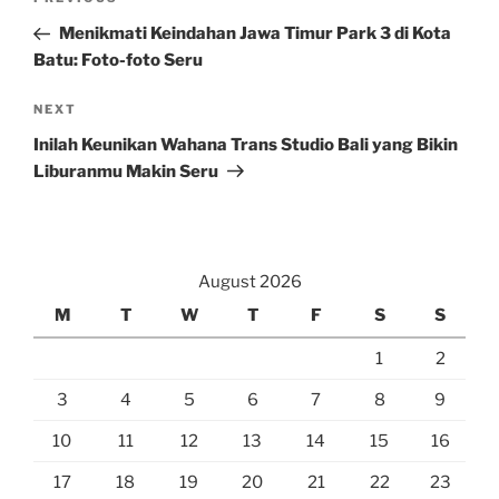
Previous
navigation
Post
Menikmati Keindahan Jawa Timur Park 3 di Kota
Batu: Foto-foto Seru
Next
NEXT
Post
Inilah Keunikan Wahana Trans Studio Bali yang Bikin
Liburanmu Makin Seru
August 2026
M
T
W
T
F
S
S
1
2
3
4
5
6
7
8
9
10
11
12
13
14
15
16
17
18
19
20
21
22
23