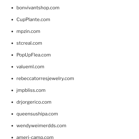
bonvivantshop.com
CupPlante.com
mpzin.com
stcreal.com
PopUpFlea.com
valueml.com
rebeccatorresjewelry.com
jmpbliss.com
drjorgerico.com
queensushipa.com
wendyweimerdds.com
ameri-camp.com