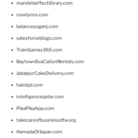
mandelaeffectlibrary.com
roselynns.com
balanceyoganj.com
salesforceblogs.com
TrainGames365.com
BaytownEvaCationRentals.com
JabalpurCakeDelivery.com
halobjd.com
intelligenceqatar.com
PikaPikaApp.com
takecareofbusinessdfw.org
HamadaOfJapan.com