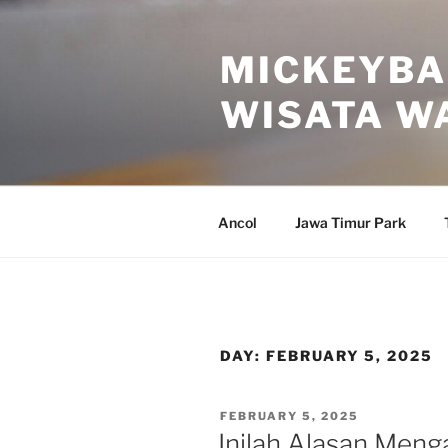
Skip
to
MICKEYBA
content
WISATA W
Ancol
Jawa Timur Park
DAY:
FEBRUARY 5, 2025
POSTED
FEBRUARY 5, 2025
ON
Inilah Alasan Men