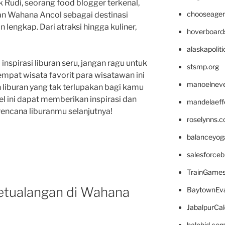
Rudi, seorang food blogger terkenal,
chooseage
n Wahana Ancol sebagai destinasi
lengkap. Dari atraksi hingga kuliner,
hoverboard
alaskapolit
inspirasi liburan seru, jangan ragu untuk
stsmp.org
pat wisata favorit para wisatawan ini
manoelnev
iburan yang tak terlupakan bagi kamu
l ini dapat memberikan inspirasi dan
mandelaeffe
rencana liburanmu selanjutnya!
roselynns.
balanceyog
salesforce
TrainGame
etualangan di Wahana
BaytownEva
JabalpurCa
halobjd.co