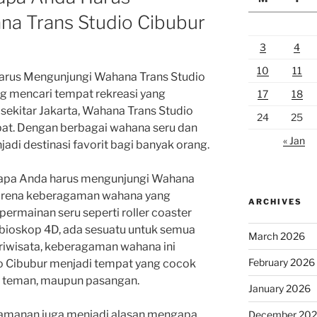
a Trans Studio Cibubur
3
4
10
11
arus Mengunjungi Wahana Trans Studio
g mencari tempat rekreasi yang
17
18
ekitar Jakarta, Wahana Trans Studio
24
25
epat. Dengan berbagai wahana seru dan
« Jan
jadi destinasi favorit bagi banyak orang.
gapa Anda harus mengunjungi Wahana
karena keberagaman wahana yang
ARCHIVES
permainan seru seperti roller coaster
i bioskop 4D, ada sesuatu untuk semua
March 2026
ariwisata, keberagaman wahana ini
February 2026
 Cibubur menjadi tempat yang cocok
a, teman, maupun pasangan.
January 2026
nyamanan juga menjadi alasan mengapa
December 20