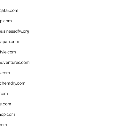
eqatar.com
pp.com
businessdfw.org
apan.com
style.com
adventures.com
s.com
nchemdry.com
.com
e.com
hop.com
.com