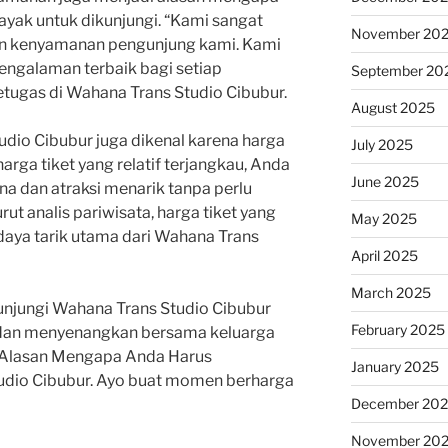
ayak untuk dikunjungi. “Kami sangat
November 20
n kenyamanan pengunjung kami. Kami
engalaman terbaik bagi setiap
September 20
etugas di Wahana Trans Studio Cibubur.
August 2025
udio Cibubur juga dikenal karena harga
July 2025
arga tiket yang relatif terjangkau, Anda
June 2025
a dan atraksi menarik tanpa perlu
ut analis pariwisata, harga tiket yang
May 2025
 daya tarik utama dari Wahana Trans
April 2025
March 2025
kunjungi Wahana Trans Studio Cibubur
February 2025
 dan menyenangkan bersama keluarga
h Alasan Mengapa Anda Harus
January 2025
udio Cibubur. Ayo buat momen berharga
December 20
November 20