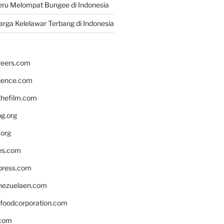
ru Melompat Bungee di Indonesia
rga Kelelawar Terbang di Indonesia
reers.com
rience.com
hefilm.com
bg.org
.org
es.com
xpress.com
nezuelaen.com
foodcorporation.com
.com