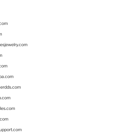
.com
m
resjewelry.com
om
.com
pa.com
erdds.com
p.com
bles.com
.com
support.com