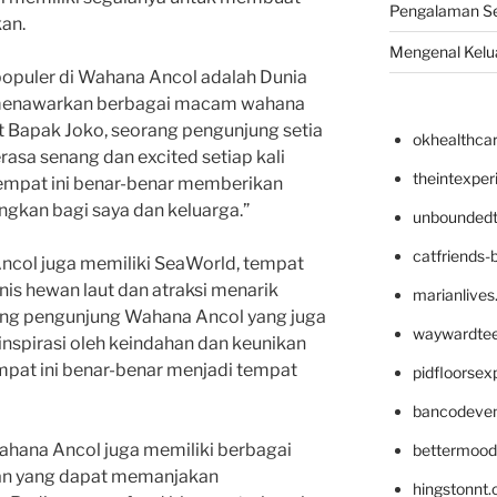
Pengalaman Se
kan.
Mengenal Kelua
 populer di Wahana Ancol adalah Dunia
 menawarkan berbagai macam wahana
t Bapak Joko, seorang pengunjung setia
okhealthca
asa senang dan excited setiap kali
theintexpe
Tempat ini benar-benar memberikan
ngkan bagi saya dan keluarga.”
unboundedt
catfriends-
Ancol juga memiliki SeaWorld, tempat
is hewan laut dan atraksi menarik
marianlives
orang pengunjung Wahana Ancol yang juga
waywardte
rinspirasi oleh keindahan dan keunikan
pat ini benar-benar menjadi tempat
pidfloorse
bancodeve
Wahana Ancol juga memiliki berbagai
bettermood
aan yang dapat memanjakan
hingstonnt