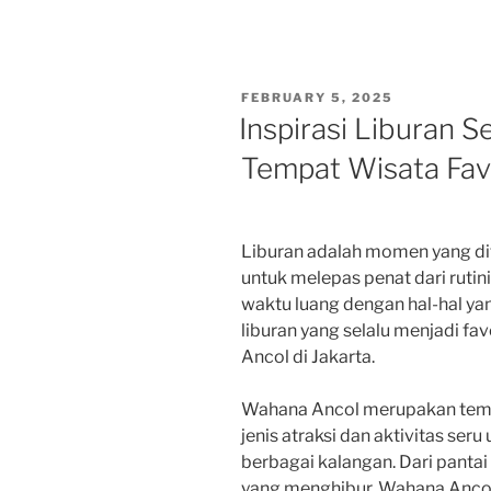
POSTED
FEBRUARY 5, 2025
ON
Inspirasi Liburan S
Tempat Wisata Fav
Liburan adalah momen yang di
untuk melepas penat dari rutin
waktu luang dengan hal-hal ya
liburan yang selalu menjadi f
Ancol di Jakarta.
Wahana Ancol merupakan temp
jenis atraksi dan aktivitas ser
berbagai kalangan. Dari panta
yang menghibur, Wahana Anco