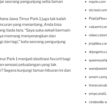
ujar seorang pengunjung setia taman
mpzin.com
stcreal.com
PopUpFlea
ahana Jawa Timur Park 1 juga tak kalah
uncuran yang menantang, Anda bisa
valueml.co
g tiada tara. “Saya suka sekali bermain
rebeccator
irnya memang menyenangkan dan
gi dan lagi,” kata seorang pengunjung
jmpbliss.c
drjorgerico
ur Park 1 menjadi destinasi favorit bagi
queensushi
an sensasi petualangan yang tak
wendyweim
gi? Segera kunjungi taman hiburan ini dan
ameri-cam
hrsreceiva
empconst1
cinderella-