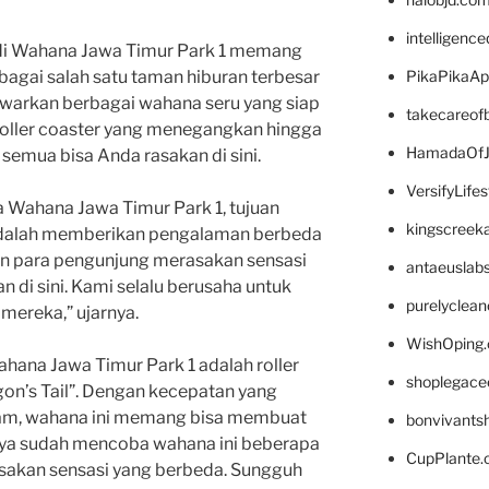
intelligenc
 di Wahana Jawa Timur Park 1 memang
PikaPikaA
bagai salah satu taman hiburan terbesar
awarkan berbagai wahana seru yang siap
takecareof
roller coaster yang menegangkan hingga
HamadaOfJ
semua bisa Anda rasakan di sini.
VersifyLife
 Wahana Jawa Timur Park 1, tujuan
kingscreek
 adalah memberikan pengalaman berbeda
in para pengunjung merasakan sensasi
antaeuslab
n di sini. Kami selalu berusaha untuk
purelyclea
mereka,” ujarnya.
WishOping
ahana Jawa Timur Park 1 adalah roller
shoplegace
gon’s Tail”. Dengan kecepatan yang
am, wahana ini memang bisa membuat
bonvivants
aya sudah mencoba wahana ini beberapa
CupPlante
erasakan sensasi yang berbeda. Sungguh