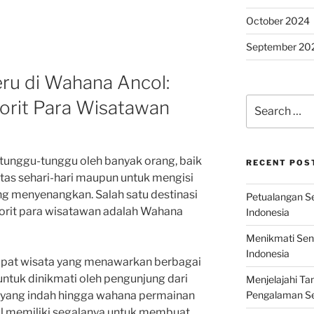
October 2024
September 20
eru di Wahana Ancol:
Search
orit Para Wisatawan
for:
tunggu-tunggu oleh banyak orang, baik
RECENT POS
itas sehari-hari maupun untuk mengisi
ng menyenangkan. Salah satu destinasi
Petualangan Ser
avorit para wisatawan adalah Wahana
Indonesia
Menikmati Sens
Indonesia
at wisata yang menawarkan berbagai
u untuk dinikmati oleh pengunjung dari
Menjelajahi Ta
Pengalaman Ser
i yang indah hingga wahana permainan
l memiliki segalanya untuk membuat