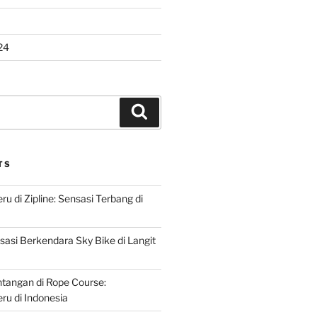
24
Search
TS
u di Zipline: Sensasi Terbang di
asi Berkendara Sky Bike di Langit
ntangan di Rope Course:
u di Indonesia