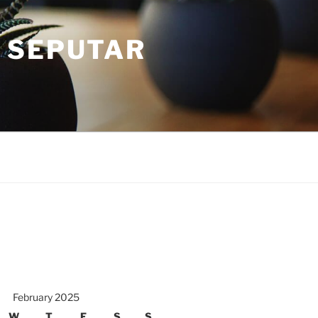
 SEPUTAR
February 2025
W
T
F
S
S