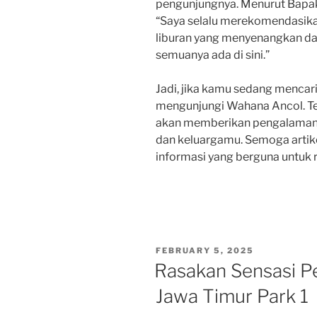
pengunjungnya. Menurut Bapak 
“Saya selalu merekomendasika
liburan yang menyenangkan dan 
semuanya ada di sini.”
Jadi, jika kamu sedang mencari 
mengunjungi Wahana Ancol. Tem
akan memberikan pengalaman l
dan keluargamu. Semoga artike
informasi yang berguna untuk 
POSTED
FEBRUARY 5, 2025
ON
Rasakan Sensasi P
Jawa Timur Park 1