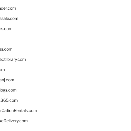
nder.com
ssale.com
ics.com
es.com
ctlibrary.com
com
anj.com
blogs.com
s365.com
CationRentals.com
keDelivery.com
m