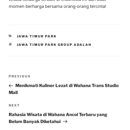
momen berharga bersama orang-orang tercinta!
CATEGORIES
JAWA TIMUR PARK
TAGS
JAWA TIMUR PARK GROUP ADALAH
Post
Previous
PREVIOUS
navigation
Post
Menikmati Kuliner Lezat di Wahana Trans Studio
Mall
Next
NEXT
Post
Rahasia Wisata di Wahana Ancol Terbaru yang
Belum Banyak Diketahui