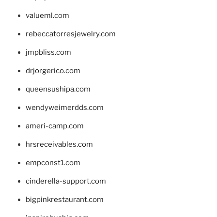
valueml.com
rebeccatorresjewelry.com
jmpbliss.com
drjorgerico.com
queensushipa.com
wendyweimerdds.com
ameri-camp.com
hrsreceivables.com
empconst1.com
cinderella-support.com
bigpinkrestaurant.com