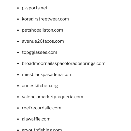
p-sports.net
korsairstreetwear.com
petshopallston.com
avenue26tacos.com
topgglasses.com
broadmoornailsspacoloradosprings.com
missblackpasadena.com
anneskitchen.org
valenciamarketytaqueria.com
reefrecordsllc.com
alawaffle.com
aryouthfishing.com