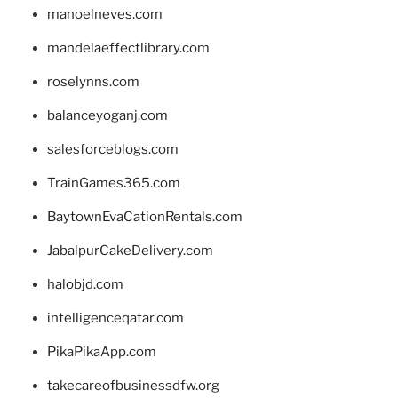
manoelneves.com
mandelaeffectlibrary.com
roselynns.com
balanceyoganj.com
salesforceblogs.com
TrainGames365.com
BaytownEvaCationRentals.com
JabalpurCakeDelivery.com
halobjd.com
intelligenceqatar.com
PikaPikaApp.com
takecareofbusinessdfw.org