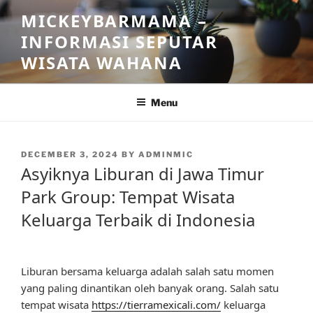
Skip
MICKEYBARMAMA –
to
INFORMASI SEPUTAR
content
WISATA WAHANA
Menu
POSTED
DECEMBER 3, 2024
BY
ADMINMIC
ON
Asyiknya Liburan di Jawa Timur
Park Group: Tempat Wisata
Keluarga Terbaik di Indonesia
Liburan bersama keluarga adalah salah satu momen
yang paling dinantikan oleh banyak orang. Salah satu
tempat wisata
https://tierramexicali.com/
keluarga