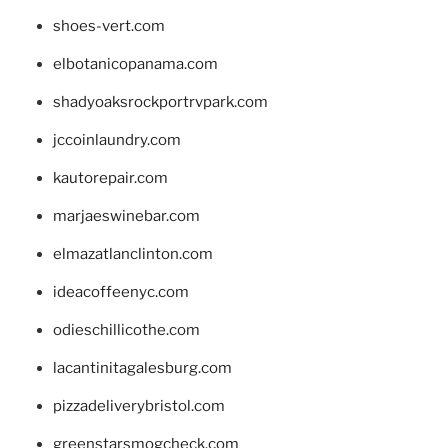
shoes-vert.com
elbotanicopanama.com
shadyoaksrockportrvpark.com
jccoinlaundry.com
kautorepair.com
marjaeswinebar.com
elmazatlanclinton.com
ideacoffeenyc.com
odieschillicothe.com
lacantinitagalesburg.com
pizzadeliverybristol.com
greenstarsmogcheck.com