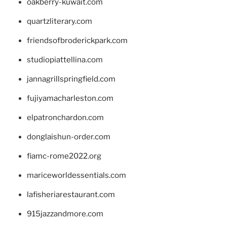
oakberry-kuwait.com
quartzliterary.com
friendsofbroderickpark.com
studiopiattellina.com
jannagrillspringfield.com
fujiyamacharleston.com
elpatronchardon.com
donglaishun-order.com
fiamc-rome2022.org
mariceworldessentials.com
lafisheriarestaurant.com
915jazzandmore.com