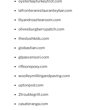
oysterbayturkeytrot.com
lafronterarestauranteybar.com
lilyandrosetearoom.com
olivesburgberrypatch.com
theslushkids.com
giobastian.com
glpascensori.com
rifloorepoxy.com
woolleymillingandpaving.com
uptonpvd.com
2troublegrill.com
casateranga.com