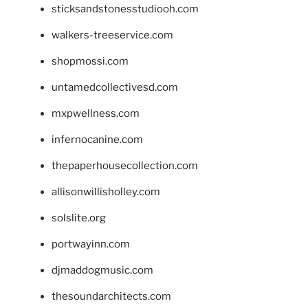
sticksandstonesstudiooh.com
walkers-treeservice.com
shopmossi.com
untamedcollectivesd.com
mxpwellness.com
infernocanine.com
thepaperhousecollection.com
allisonwillisholley.com
solslite.org
portwayinn.com
djmaddogmusic.com
thesoundarchitects.com