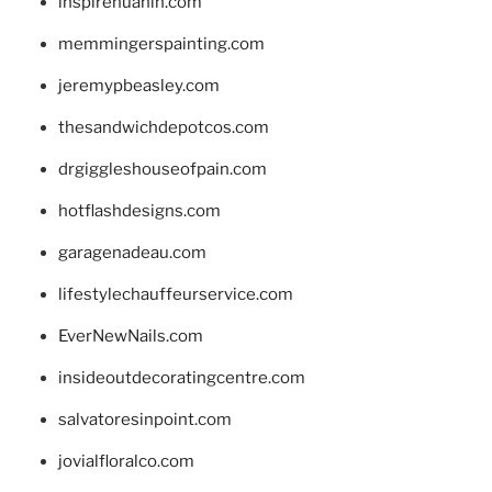
inspirehuahin.com
memmingerspainting.com
jeremypbeasley.com
thesandwichdepotcos.com
drgiggleshouseofpain.com
hotflashdesigns.com
garagenadeau.com
lifestylechauffeurservice.com
EverNewNails.com
insideoutdecoratingcentre.com
salvatoresinpoint.com
jovialfloralco.com