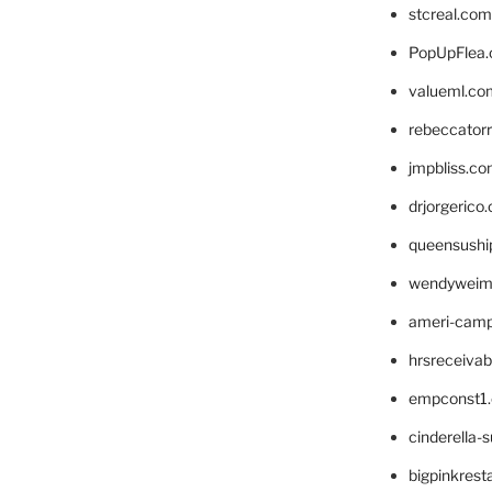
stcreal.com
PopUpFlea
valueml.co
rebeccator
jmpbliss.c
drjorgerico
queensushi
wendyweim
ameri-cam
hrsreceiva
empconst1
cinderella-
bigpinkrest