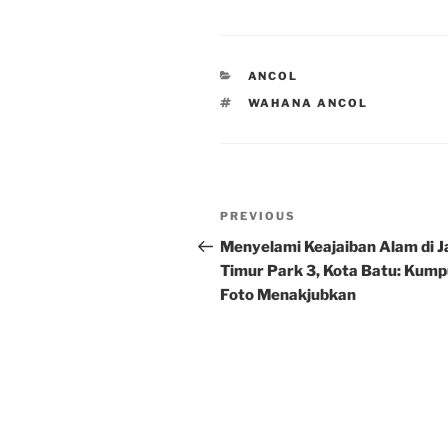
CATEGORIES
ANCOL
TAGS
WAHANA ANCOL
Post
Previous
PREVIOUS
navigation
Post
Menyelami Keajaiban Alam di 
Timur Park 3, Kota Batu: Kump
Foto Menakjubkan