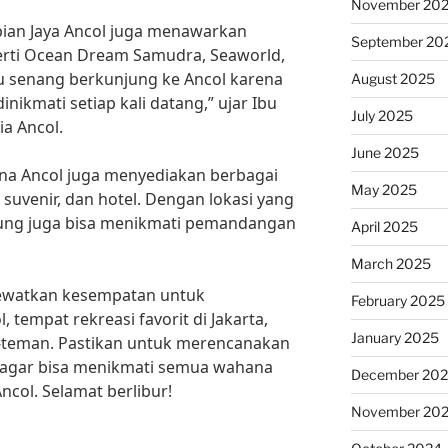
November 20
pian Jaya Ancol juga menawarkan
September 20
erti Ocean Dream Samudra, Seaworld,
lu senang berkunjung ke Ancol karena
August 2025
inikmati setiap kali datang,” ujar Ibu
July 2025
ia Ancol.
June 2025
ana Ancol juga menyediakan berbagai
May 2025
o suvenir, dan hotel. Dengan lokasi yang
unjung juga bisa menikmati pemandangan
April 2025
March 2025
 lewatkan kesempatan untuk
February 2025
tempat rekreasi favorit di Jakarta,
January 2025
-teman. Pastikan untuk merencanakan
 agar bisa menikmati semua wahana
December 20
ncol. Selamat berlibur!
November 20