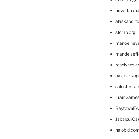
hoverboard
alaskapolit
stsmp.org
manoelnev
mandelaeffe
roselynns.
balanceyog
salesforce
TrainGame
BaytownEva
JabalpurCa
halobjd.co