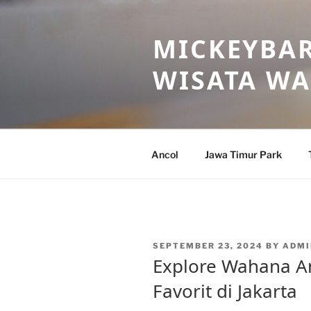
Skip
to
MICKEYBAR
content
WISATA W
Ancol
Jawa Timur Park
POSTED
SEPTEMBER 23, 2024
BY
ADMI
ON
Explore Wahana An
Favorit di Jakarta