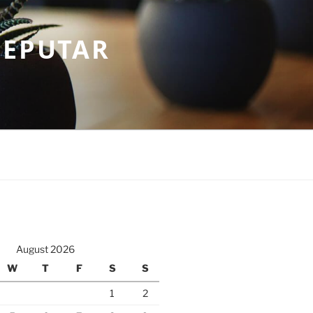
SEPUTAR
August 2026
W
T
F
S
S
1
2