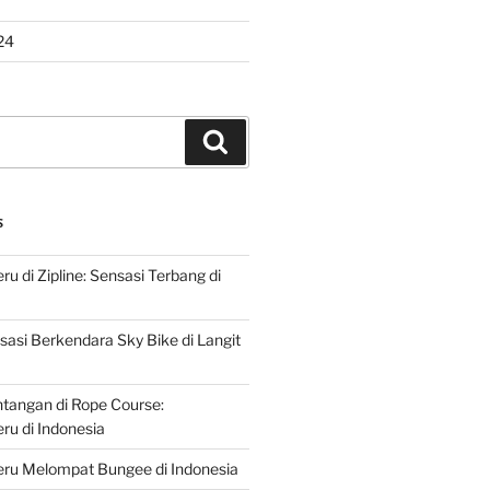
24
Search
S
u di Zipline: Sensasi Terbang di
asi Berkendara Sky Bike di Langit
ntangan di Rope Course:
u di Indonesia
ru Melompat Bungee di Indonesia