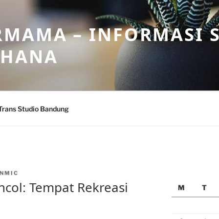
MAMA – INFORMASI 
AHANA
Trans Studio Bandung
NMIC
col: Tempat Rekreasi
M
T