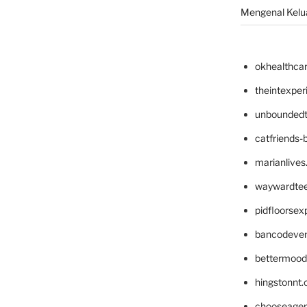
Mengenal Kelua
okhealthca
theintexpe
unboundedt
catfriends-
marianlives
waywardte
pidfloorse
bancodeve
bettermood
hingstonnt
chooseage