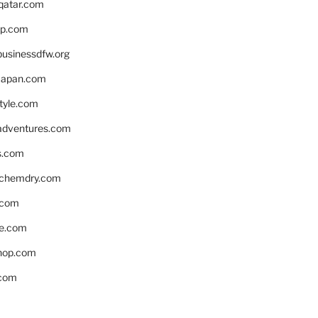
eqatar.com
pp.com
businessdfw.org
apan.com
style.com
adventures.com
s.com
nchemdry.com
.com
e.com
hop.com
.com