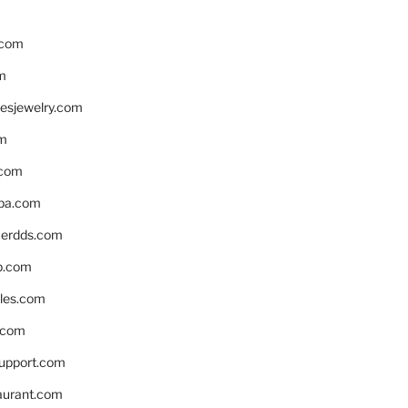
.com
m
resjewelry.com
om
.com
pa.com
erdds.com
p.com
bles.com
.com
support.com
aurant.com