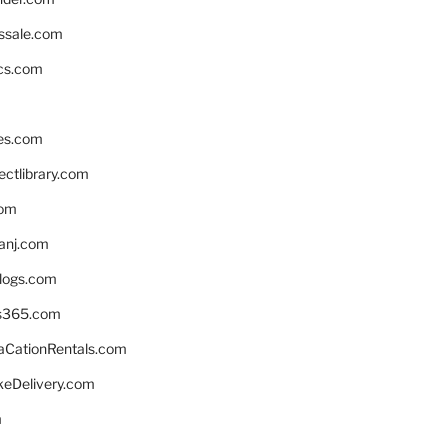
ssale.com
ics.com
es.com
ctlibrary.com
com
anj.com
blogs.com
s365.com
CationRentals.com
keDelivery.com
m