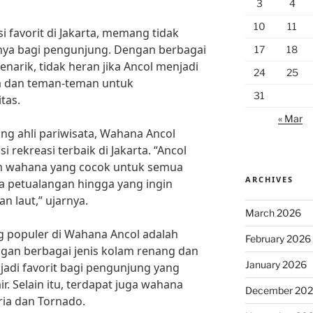
3
4
10
11
 favorit di Jakarta, memang tidak
knya bagi pengunjung. Dengan berbagai
17
18
arik, tidak heran jika Ancol menjadi
24
25
rga dan teman-teman untuk
31
tas.
« Mar
ng ahli pariwisata, Wahana Ancol
 rekreasi terbaik di Jakarta. “Ancol
 wahana yang cocok untuk semua
ARCHIVES
ka petualangan hingga yang ingin
 laut,” ujarnya.
March 2026
g populer di Wahana Ancol adalah
February 2026
ngan berbagai jenis kolam renang dan
January 2026
njadi favorit bagi pengunjung yang
r. Selain itu, terdapat juga wahana
December 20
ria dan Tornado.