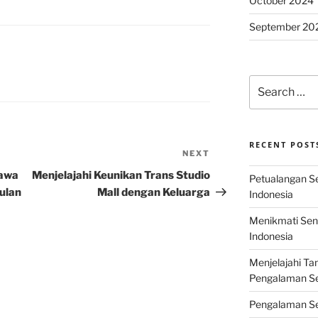
October 2024
September 20
Search
for:
RECENT POST
NEXT
Next
Post
Jawa
Menjelajahi Keunikan Trans Studio
Petualangan Ser
ulan
Mall dengan Keluarga
Indonesia
Menikmati Sens
Indonesia
Menjelajahi Ta
Pengalaman Ser
Pengalaman Se