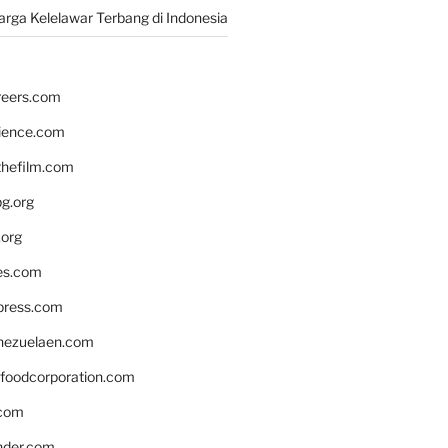
rga Kelelawar Terbang di Indonesia
reers.com
rience.com
hefilm.com
bg.org
.org
es.com
xpress.com
nezuelaen.com
foodcorporation.com
.com
nder.com