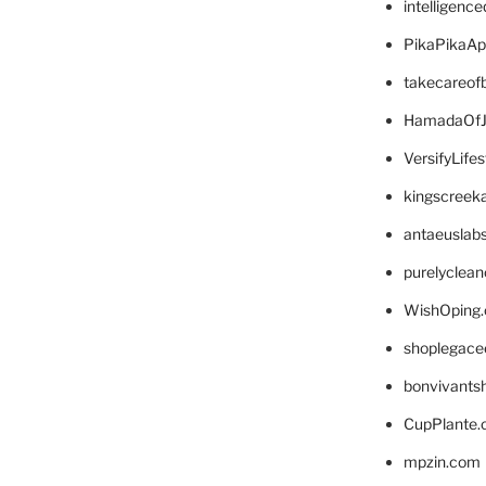
intelligenc
PikaPikaA
takecareof
HamadaOfJ
VersifyLife
kingscreek
antaeuslab
purelyclea
WishOping
shoplegace
bonvivants
CupPlante
mpzin.com