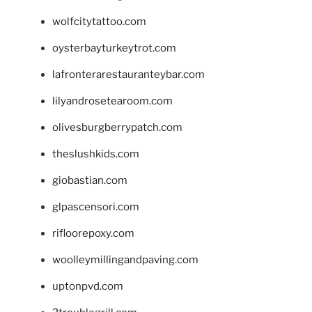
wolfcitytattoo.com
oysterbayturkeytrot.com
lafronterarestauranteybar.com
lilyandrosetearoom.com
olivesburgberrypatch.com
theslushkids.com
giobastian.com
glpascensori.com
rifloorepoxy.com
woolleymillingandpaving.com
uptonpvd.com