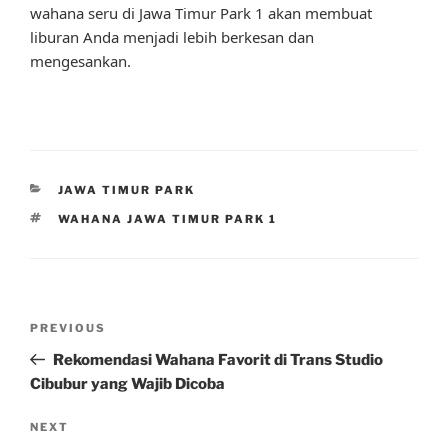
wahana seru di Jawa Timur Park 1 akan membuat
liburan Anda menjadi lebih berkesan dan
mengesankan.
CATEGORIES
JAWA TIMUR PARK
TAGS
WAHANA JAWA TIMUR PARK 1
Post
Previous
PREVIOUS
navigation
Post
Rekomendasi Wahana Favorit di Trans Studio
Cibubur yang Wajib Dicoba
Next
NEXT