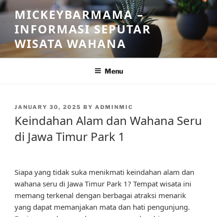
Skip
MICKEYBARMAMA –
to
INFORMASI SEPUTAR
content
WISATA WAHANA
Menu
POSTED
JANUARY 30, 2025
BY
ADMINMIC
ON
Keindahan Alam dan Wahana Seru
di Jawa Timur Park 1
Siapa yang tidak suka menikmati keindahan alam dan
wahana seru di Jawa Timur Park 1? Tempat wisata ini
memang terkenal dengan berbagai atraksi menarik
yang dapat memanjakan mata dan hati pengunjung.