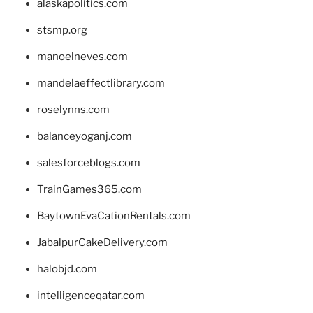
alaskapolitics.com
stsmp.org
manoelneves.com
mandelaeffectlibrary.com
roselynns.com
balanceyoganj.com
salesforceblogs.com
TrainGames365.com
BaytownEvaCationRentals.com
JabalpurCakeDelivery.com
halobjd.com
intelligenceqatar.com