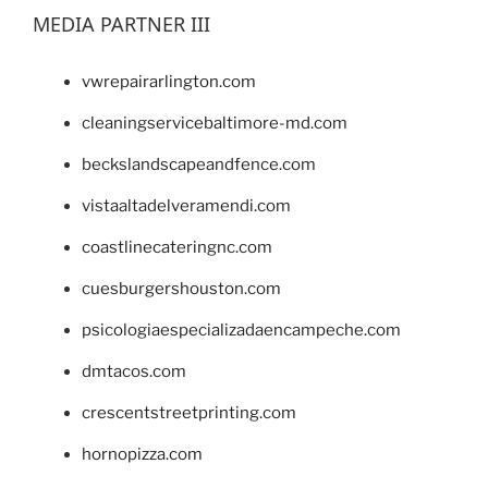
MEDIA PARTNER III
vwrepairarlington.com
cleaningservicebaltimore-md.com
beckslandscapeandfence.com
vistaaltadelveramendi.com
coastlinecateringnc.com
cuesburgershouston.com
psicologiaespecializadaencampeche.com
dmtacos.com
crescentstreetprinting.com
hornopizza.com