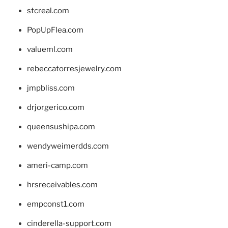
stcreal.com
PopUpFlea.com
valueml.com
rebeccatorresjewelry.com
jmpbliss.com
drjorgerico.com
queensushipa.com
wendyweimerdds.com
ameri-camp.com
hrsreceivables.com
empconst1.com
cinderella-support.com