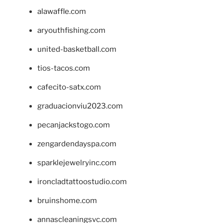
alawaffle.com
aryouthfishing.com
united-basketball.com
tios-tacos.com
cafecito-satx.com
graduacionviu2023.com
pecanjackstogo.com
zengardendayspa.com
sparklejewelryinc.com
ironcladtattoostudio.com
bruinshome.com
annascleaningsvc.com