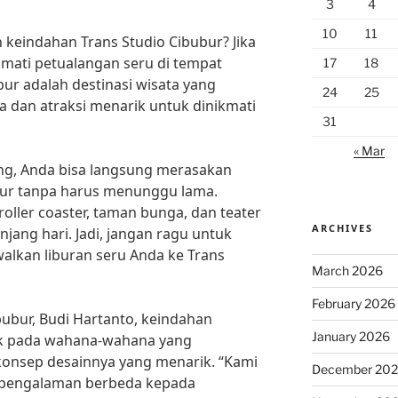
3
4
10
11
keindahan Trans Studio Cibubur? Jika
ikmati petualangan seru di tempat
17
18
bur adalah destinasi wisata yang
24
25
dan atraksi menarik untuk dinikmati
31
« Mar
ng, Anda bisa langsung merasakan
bur tanpa harus menunggu lama.
oller coaster, taman bunga, dan teater
ARCHIVES
jang hari. Jadi, jangan ragu untuk
walkan liburan seru Anda ke Trans
March 2026
February 2026
ubur, Budi Hartanto, keindahan
January 2026
tak pada wahana-wahana yang
 konsep desainnya yang menarik. “Kami
December 20
 pengalaman berbeda kepada