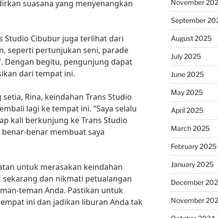
November 20
irkan suasana yang menyenangkan
September 20
 Studio Cibubur juga terlihat dari
August 2025
n, seperti pertunjukan seni, parade
July 2025
f. Dengan begitu, pengunjung dapat
kan dari tempat ini.
June 2025
May 2025
etia, Rina, keindahan Trans Studio
bali lagi ke tempat ini. “Saya selalu
April 2025
ap kali berkunjung ke Trans Studio
March 2025
ni benar-benar membuat saya
February 2025
January 2025
patan untuk merasakan keindahan
ket sekarang dan nikmati petualangan
December 20
eman-teman Anda. Pastikan untuk
November 20
mpat ini dan jadikan liburan Anda tak