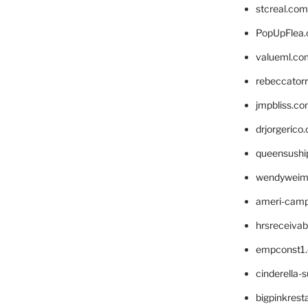
stcreal.com
PopUpFlea
valueml.co
rebeccator
jmpbliss.c
drjorgerico
queensushi
wendyweim
ameri-cam
hrsreceiva
empconst1
cinderella-
bigpinkrest