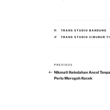
CATEGORIES
TRANS STUDIO BANDUNG
TAGS
TRANS STUDIO CIBUBUR T
Post
Previous
PREVIOUS
navigation
Post
Nikmati Keindahan Ancol Tanp
Perlu Merogoh Kocek