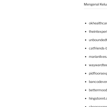
Mengenal Kelua
okhealthca
theintexpe
unboundedt
catfriends-
marianlives
waywardte
pidfloorse
bancodeve
bettermood
hingstonnt
chooseage