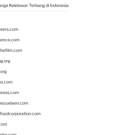
rga Kelelawar Terbang di Indonesia
reers.com
rience.com
hefilm.com
bg.org
.org
es.com
xpress.com
nezuelaen.com
foodcorporation.com
.com
nder.com