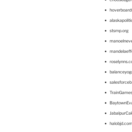
hoverboard
alaskapolit
stsmp.org
manoelnev
mandelaeffe
roselynns.
balanceyog
salesforce
TrainGame
BaytownEva
JabalpurCa
halobjd.co