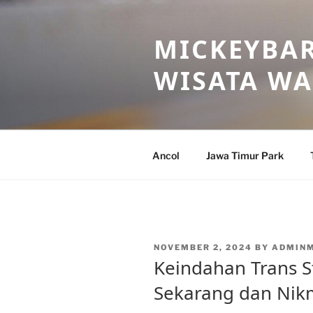
Skip
to
MICKEYBAR
content
WISATA W
Ancol
Jawa Timur Park
POSTED
NOVEMBER 2, 2024
BY
ADMIN
ON
Keindahan Trans St
Sekarang dan Nik