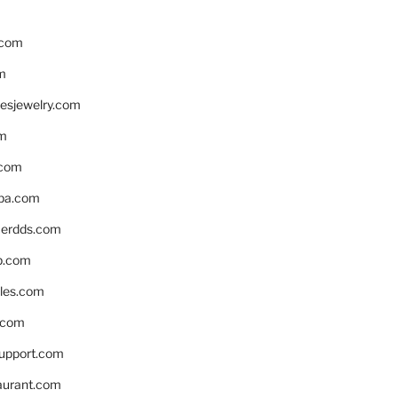
.com
m
resjewelry.com
om
.com
pa.com
erdds.com
p.com
bles.com
.com
support.com
aurant.com