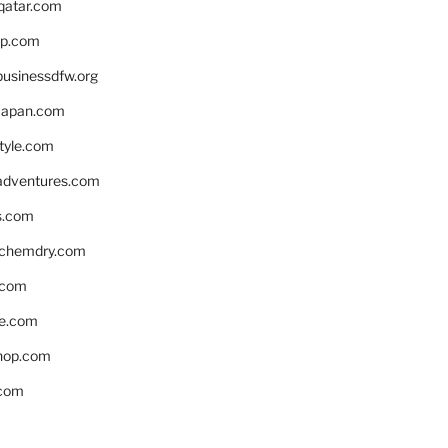
eqatar.com
pp.com
businessdfw.org
apan.com
style.com
adventures.com
s.com
nchemdry.com
.com
e.com
hop.com
.com