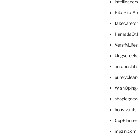
intelligenc
PikaPikaA
takecareof
HamadaOfJ
VersifyLife
kingscreek
antaeuslab
purelyclea
WishOping
shoplegace
bonvivants
CupPlante
mpzin.com