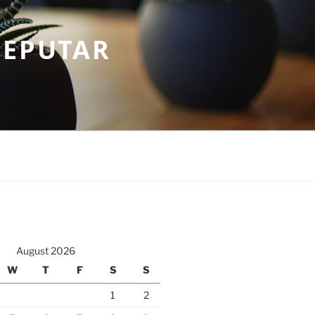
SEPUTAR
August 2026
W
T
F
S
S
1
2