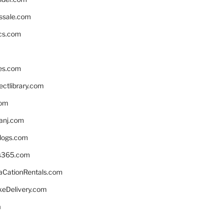
ssale.com
ics.com
es.com
ctlibrary.com
com
anj.com
blogs.com
s365.com
CationRentals.com
keDelivery.com
m