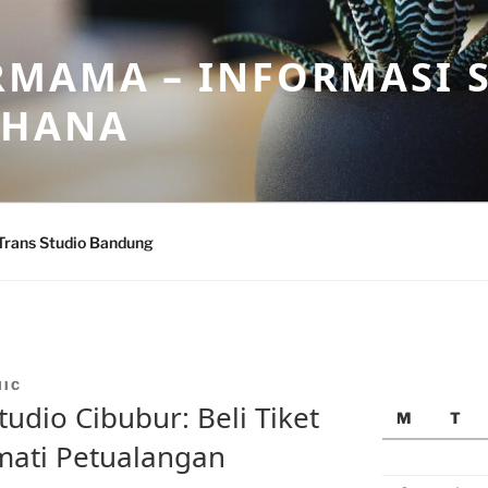
MAMA – INFORMASI 
AHANA
Trans Studio Bandung
MIC
udio Cibubur: Beli Tiket
M
T
mati Petualangan