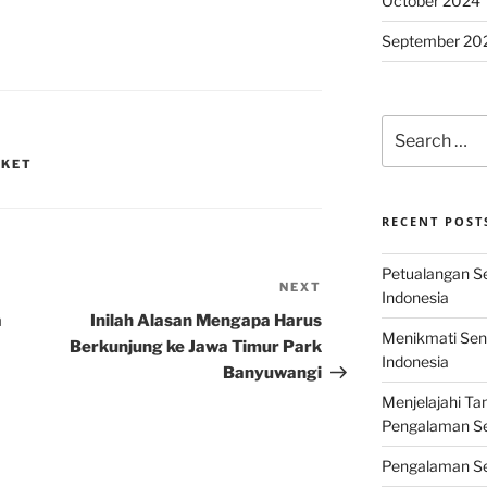
October 2024
September 20
Search
for:
IKET
RECENT POST
Petualangan Ser
NEXT
Next
Indonesia
Post
a
Inilah Alasan Mengapa Harus
Menikmati Sens
Berkunjung ke Jawa Timur Park
Indonesia
Banyuwangi
Menjelajahi Ta
Pengalaman Ser
Pengalaman Se