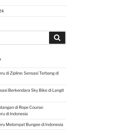
24
Search
S
u di Zipline: Sensasi Terbang di
asi Berkendara Sky Bike di Langit
ntangan di Rope Course:
u di Indonesia
ru Melompat Bungee di Indonesia