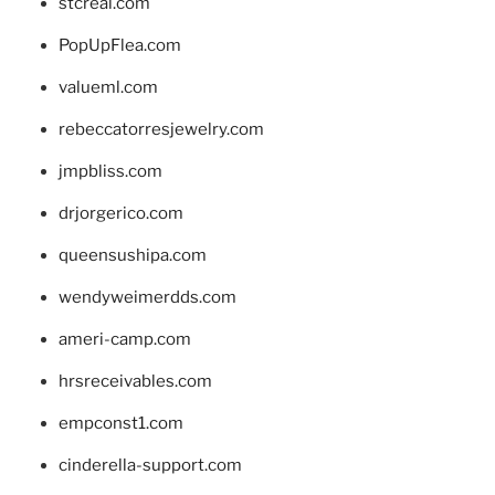
stcreal.com
PopUpFlea.com
valueml.com
rebeccatorresjewelry.com
jmpbliss.com
drjorgerico.com
queensushipa.com
wendyweimerdds.com
ameri-camp.com
hrsreceivables.com
empconst1.com
cinderella-support.com