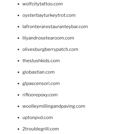
wolfcitytattoo.com
oysterbayturkeytrot.com
lafronterarestauranteybar.com
lilyandrosetearoom.com
olivesburgberrypatch.com
theslushkids.com
giobastian.com
glpascensori.com
rifloorepoxy.com
woolleymillingandpaving.com
uptonpvd.com
2troublegrill.com