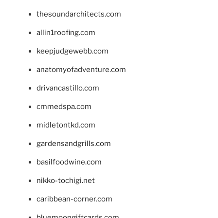
thesoundarchitects.com
allin1roofing.com
keepjudgewebb.com
anatomyofadventure.com
drivancastillo.com
cmmedspa.com
midletontkd.com
gardensandgrills.com
basilfoodwine.com
nikko-tochigi.net
caribbean-corner.com
bluemoongiftcards.com