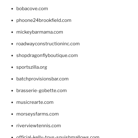
bobacove.com
phoone24brookfield.com
mickeybarmama.com
roadwayconstructioninc.com
shopdragonflyboutique.com
sportszilla.org
batchprovisionsbar.com
brasserie-gobette.com
musicrearte.com
morseysfarms.com
riverviewtennis.com
official-kelly-toys-squishmallows.com