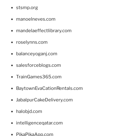
stsmp.org
manoelneves.com
mandelaeffectlibrary.com
roselynns.com
balanceyoganj.com
salesforceblogs.com
TrainGames365.com
BaytownEvaCationRentals.com
JabalpurCakeDelivery.com
halobjd.com
intelligenceqatar.com
PikaPikaApp.com