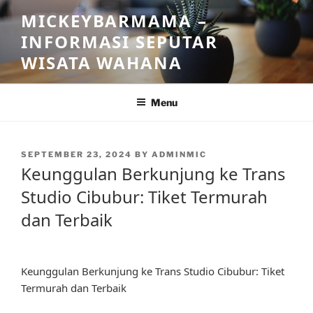
Skip
MICKEYBARMAMA –
to
INFORMASI SEPUTAR
content
WISATA WAHANA
Menu
POSTED
SEPTEMBER 23, 2024
BY
ADMINMIC
ON
Keunggulan Berkunjung ke Trans
Studio Cibubur: Tiket Termurah
dan Terbaik
Keunggulan Berkunjung ke Trans Studio Cibubur: Tiket
Termurah dan Terbaik