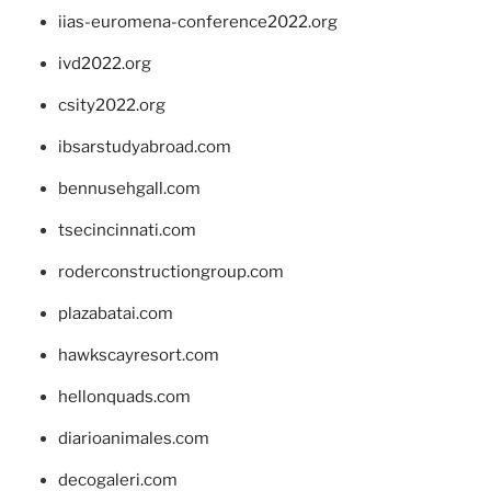
iias-euromena-conference2022.org
ivd2022.org
csity2022.org
ibsarstudyabroad.com
bennusehgall.com
tsecincinnati.com
roderconstructiongroup.com
plazabatai.com
hawkscayresort.com
hellonquads.com
diarioanimales.com
decogaleri.com