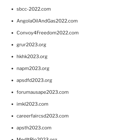
sbcc-2022.com
AngolaOilAndGas2022.com
Convoy4Freedom2022.com
grur2023.org
hkhk2023.org
napm2023.org
apsdfd2023.org
forumausape2023.com
imkl2023.com
careerfaircsd2023.com
apsth2023.com
MedItRio2023.org