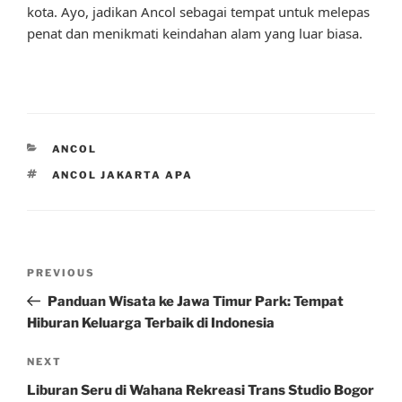
kota. Ayo, jadikan Ancol sebagai tempat untuk melepas
penat dan menikmati keindahan alam yang luar biasa.
CATEGORIES
ANCOL
TAGS
ANCOL JAKARTA APA
Post
Previous
PREVIOUS
navigation
Post
Panduan Wisata ke Jawa Timur Park: Tempat
Hiburan Keluarga Terbaik di Indonesia
Next
NEXT
Post
Liburan Seru di Wahana Rekreasi Trans Studio Bogor