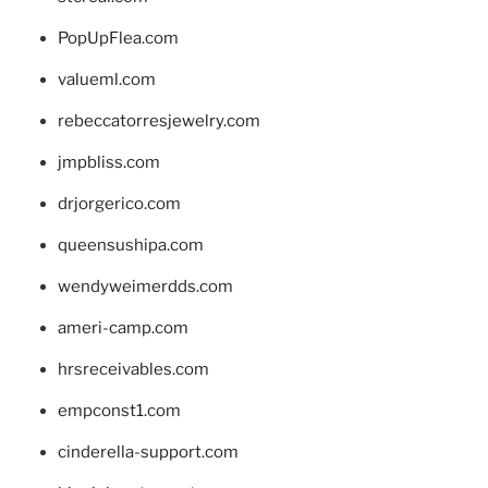
PopUpFlea.com
valueml.com
rebeccatorresjewelry.com
jmpbliss.com
drjorgerico.com
queensushipa.com
wendyweimerdds.com
ameri-camp.com
hrsreceivables.com
empconst1.com
cinderella-support.com