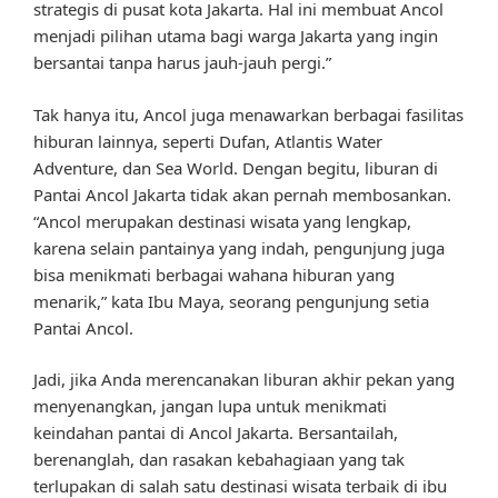
strategis di pusat kota Jakarta. Hal ini membuat Ancol
menjadi pilihan utama bagi warga Jakarta yang ingin
bersantai tanpa harus jauh-jauh pergi.”
Tak hanya itu, Ancol juga menawarkan berbagai fasilitas
hiburan lainnya, seperti Dufan, Atlantis Water
Adventure, dan Sea World. Dengan begitu, liburan di
Pantai Ancol Jakarta tidak akan pernah membosankan.
“Ancol merupakan destinasi wisata yang lengkap,
karena selain pantainya yang indah, pengunjung juga
bisa menikmati berbagai wahana hiburan yang
menarik,” kata Ibu Maya, seorang pengunjung setia
Pantai Ancol.
Jadi, jika Anda merencanakan liburan akhir pekan yang
menyenangkan, jangan lupa untuk menikmati
keindahan pantai di Ancol Jakarta. Bersantailah,
berenanglah, dan rasakan kebahagiaan yang tak
terlupakan di salah satu destinasi wisata terbaik di ibu