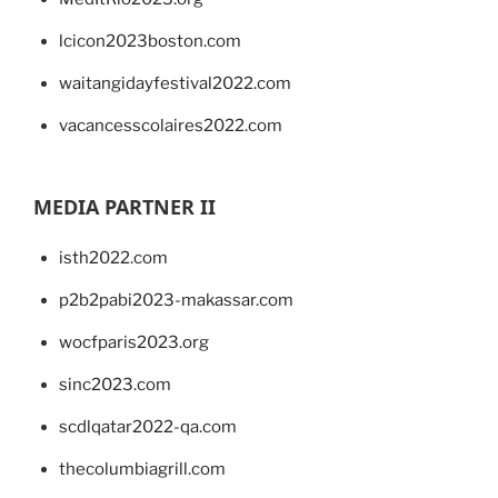
lcicon2023boston.com
waitangidayfestival2022.com
vacancesscolaires2022.com
MEDIA PARTNER II
isth2022.com
p2b2pabi2023-makassar.com
wocfparis2023.org
sinc2023.com
scdlqatar2022-qa.com
thecolumbiagrill.com