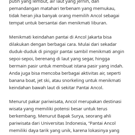
putih yang lembut, air laut yang jernih, dan
pemandangan matahari terbenam yang memukau,
tidak heran jika banyak orang memilih Ancol sebagai
tempat untuk bersantai dan menikmati liburan.
Menikmati keindahan pantai di Ancol Jakarta bisa
dilakukan dengan berbagai cara. Mulai dari sekadar
duduk-duduk di pinggir pantai sambil menikmati angin
sepoi-sepoi, berenang di laut yang segar, hingga
bermain pasir untuk membuat istana pasir yang indah.
Anda juga bisa mencoba berbagai aktivitas air, seperti
banana boat, jet ski, atau snorkeling untuk menikmati
keindahan bawah laut di sekitar Pantai Ancol.
Menurut pakar pariwisata, Ancol merupakan destinasi
wisata yang memiliki potensi besar untuk terus
berkembang. Menurut Bapak Surya, seorang ahli
pariwisata dari Universitas Indonesia, “Pantai Ancol
memiliki daya tarik yang unik, karena lokasinya yang