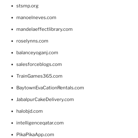
stsmp.org
manoelneves.com
mandelaeffectlibrary.com
roselynns.com
balanceyoganj.com
salesforceblogs.com
TrainGames365.com
BaytownEvaCationRentals.com
JabalpurCakeDelivery.com
halobjd.com
intelligenceqatar.com
PikaPikaApp.com