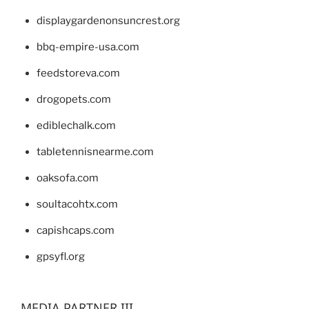
displaygardenonsuncrest.org
bbq-empire-usa.com
feedstoreva.com
drogopets.com
ediblechalk.com
tabletennisnearme.com
oaksofa.com
soultacohtx.com
capishcaps.com
gpsyfl.org
MEDIA PARTNER III