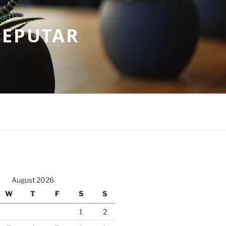
SEPUTAR
August 2026
W
T
F
S
S
1
2