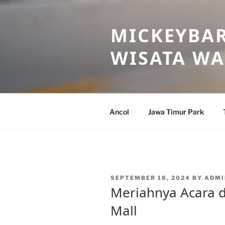
Skip
to
MICKEYBAR
content
WISATA W
Ancol
Jawa Timur Park
POSTED
SEPTEMBER 18, 2024
BY
ADMI
ON
Meriahnya Acara d
Mall