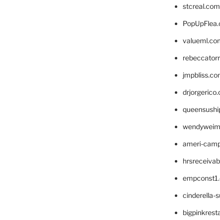
stcreal.com
PopUpFlea
valueml.co
rebeccator
jmpbliss.c
drjorgerico
queensushi
wendyweim
ameri-cam
hrsreceiva
empconst1
cinderella-
bigpinkrest