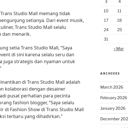
3
4
10
11
 Trans Studio Mall memang tidak
ngunjung setianya. Dari event musik,
17
18
liner, Trans Studio Mall selalu
24
25
h dan menarik.
31
ng setia Trans Studio Mall, “Saya
« Mar
vent di sini karena selalu seru dan
ya juga strategis dan nyaman untuk
”
ARCHIVES
inantikan di Trans Studio Mall adalah
March 2026
n kolaborasi dengan desainer
jadi pusat perhatian para pecinta
February 2026
orang fashion blogger, “Saya selalu
January 2026
r di Fashion Show di Trans Studio Mall
ksi terbaru yang dihadirkan.”
December 20