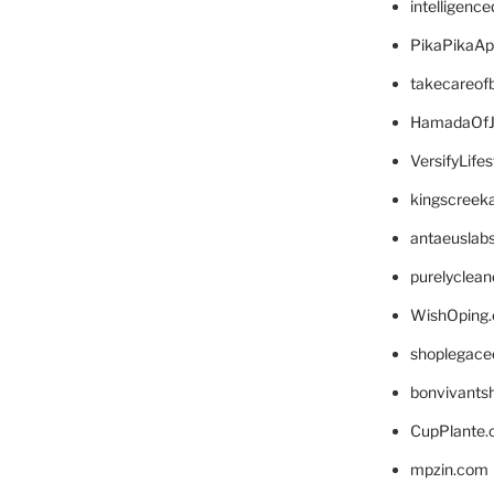
intelligenc
PikaPikaA
takecareof
HamadaOfJ
VersifyLife
kingscreek
antaeuslab
purelyclea
WishOping
shoplegace
bonvivants
CupPlante
mpzin.com