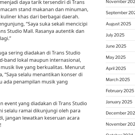
November 20
 menjadi daya tarik tersendiri di Trans
ai macam stand makanan dan minuman,
September 20
uliner khas dari berbagai daerah.
ngunjung, “Saya suka sekali mencicipi
August 2025
ns Studio Mall. Rasanya autentik dan
July 2025
agi.”
June 2025
juga sering diadakan di Trans Studio
May 2025
d-band lokal maupun internasional,
usik live yang berkualitas. Menurut
April 2025
, “Saya selalu menantikan konser di
March 2025
alu ada penampilan musik yang
February 2025
January 2025
 event yang diadakan di Trans Studio
ini selalu ramai dikunjungi oleh para
December 20
i, jangan lewatkan keseruan acara
November 20
!