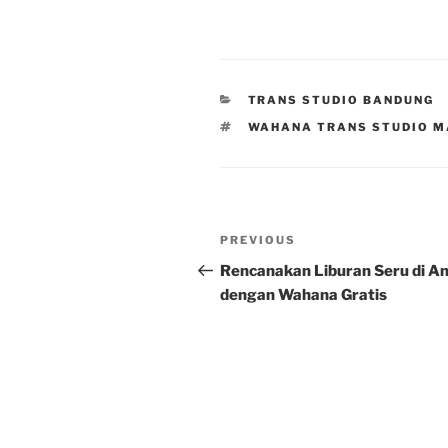
CATEGORIES
TRANS STUDIO BANDUNG
TAGS
WAHANA TRANS STUDIO M
Post
Previous
PREVIOUS
navigation
Post
Rencanakan Liburan Seru di An
dengan Wahana Gratis