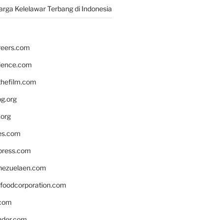
rga Kelelawar Terbang di Indonesia
reers.com
rience.com
hefilm.com
bg.org
.org
es.com
xpress.com
nezuelaen.com
foodcorporation.com
.com
nder.com