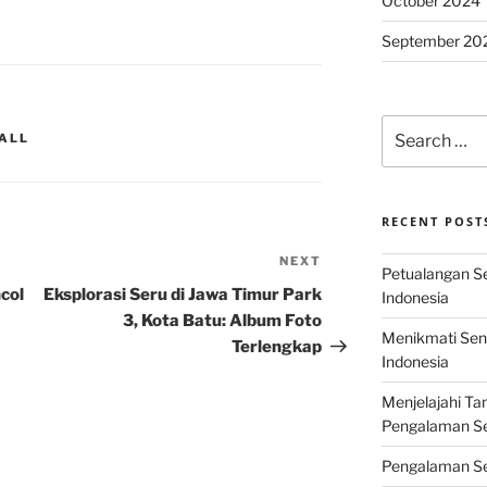
October 2024
September 20
Search
ALL
for:
RECENT POST
NEXT
Next
Petualangan Ser
Post
col
Eksplorasi Seru di Jawa Timur Park
Indonesia
3, Kota Batu: Album Foto
Menikmati Sens
Terlengkap
Indonesia
Menjelajahi Ta
Pengalaman Ser
Pengalaman Se