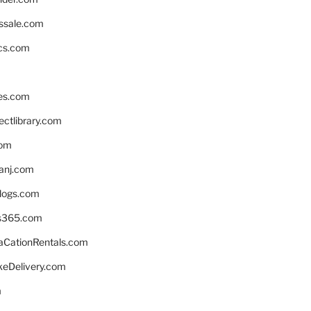
ssale.com
ics.com
es.com
ctlibrary.com
com
anj.com
blogs.com
s365.com
CationRentals.com
keDelivery.com
m