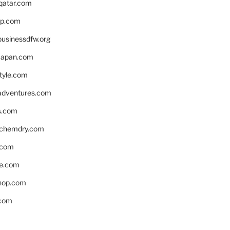
eqatar.com
pp.com
businessdfw.org
apan.com
style.com
adventures.com
s.com
nchemdry.com
.com
e.com
hop.com
.com