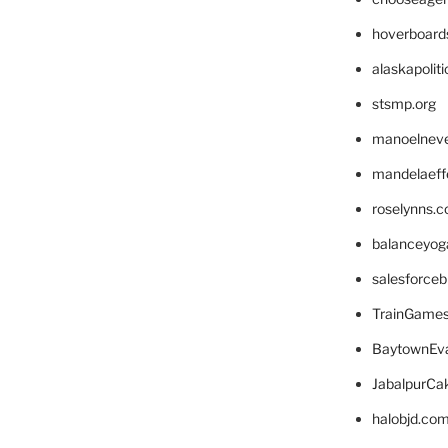
hoverboard
alaskapolit
stsmp.org
manoelnev
mandelaeffe
roselynns.
balanceyog
salesforce
TrainGame
BaytownEva
JabalpurCa
halobjd.co