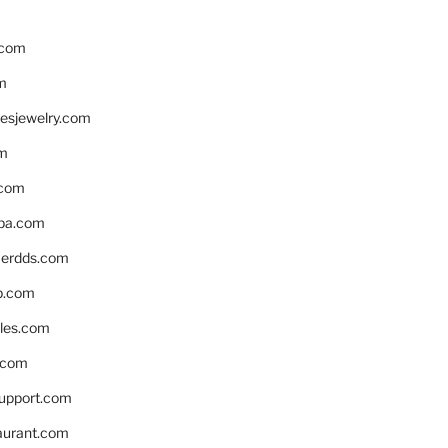
.com
m
resjewelry.com
om
.com
pa.com
erdds.com
p.com
bles.com
.com
support.com
aurant.com