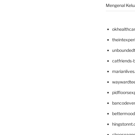
Mengenal Kelua
okhealthca
theintexpe
unboundedt
catfriends-
marianlives
waywardte
pidfloorse
bancodeve
bettermood
hingstonnt
chooseage