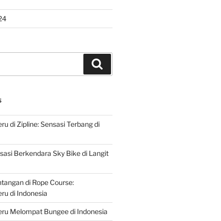
24
Search
S
u di Zipline: Sensasi Terbang di
asi Berkendara Sky Bike di Langit
ntangan di Rope Course:
u di Indonesia
ru Melompat Bungee di Indonesia