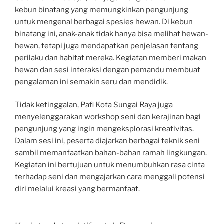
kebun binatang yang memungkinkan pengunjung
untuk mengenal berbagai spesies hewan. Di kebun
binatang ini, anak-anak tidak hanya bisa melihat hewan-
hewan, tetapi juga mendapatkan penjelasan tentang
perilaku dan habitat mereka. Kegiatan memberi makan
hewan dan sesi interaksi dengan pemandu membuat
pengalaman ini semakin seru dan mendidik.
Tidak ketinggalan, Pafi Kota Sungai Raya juga
menyelenggarakan workshop seni dan kerajinan bagi
pengunjung yang ingin mengeksplorasi kreativitas.
Dalam sesi ini, peserta diajarkan berbagai teknik seni
sambil memanfaatkan bahan-bahan ramah lingkungan.
Kegiatan ini bertujuan untuk menumbuhkan rasa cinta
terhadap seni dan mengajarkan cara menggali potensi
diri melalui kreasi yang bermanfaat.