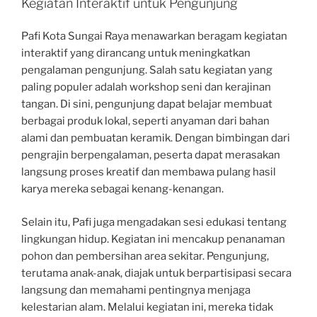
Kegiatan Interaktif untuk Pengunjung
Pafi Kota Sungai Raya menawarkan beragam kegiatan
interaktif yang dirancang untuk meningkatkan
pengalaman pengunjung. Salah satu kegiatan yang
paling populer adalah workshop seni dan kerajinan
tangan. Di sini, pengunjung dapat belajar membuat
berbagai produk lokal, seperti anyaman dari bahan
alami dan pembuatan keramik. Dengan bimbingan dari
pengrajin berpengalaman, peserta dapat merasakan
langsung proses kreatif dan membawa pulang hasil
karya mereka sebagai kenang-kenangan.
Selain itu, Pafi juga mengadakan sesi edukasi tentang
lingkungan hidup. Kegiatan ini mencakup penanaman
pohon dan pembersihan area sekitar. Pengunjung,
terutama anak-anak, diajak untuk berpartisipasi secara
langsung dan memahami pentingnya menjaga
kelestarian alam. Melalui kegiatan ini, mereka tidak