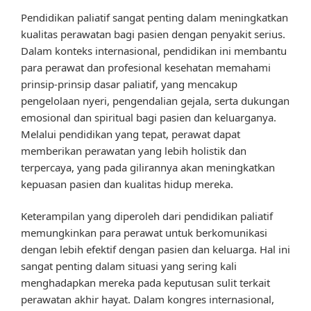
Pendidikan paliatif sangat penting dalam meningkatkan
kualitas perawatan bagi pasien dengan penyakit serius.
Dalam konteks internasional, pendidikan ini membantu
para perawat dan profesional kesehatan memahami
prinsip-prinsip dasar paliatif, yang mencakup
pengelolaan nyeri, pengendalian gejala, serta dukungan
emosional dan spiritual bagi pasien dan keluarganya.
Melalui pendidikan yang tepat, perawat dapat
memberikan perawatan yang lebih holistik dan
terpercaya, yang pada gilirannya akan meningkatkan
kepuasan pasien dan kualitas hidup mereka.
Keterampilan yang diperoleh dari pendidikan paliatif
memungkinkan para perawat untuk berkomunikasi
dengan lebih efektif dengan pasien dan keluarga. Hal ini
sangat penting dalam situasi yang sering kali
menghadapkan mereka pada keputusan sulit terkait
perawatan akhir hayat. Dalam kongres internasional,