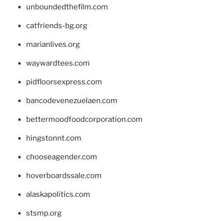
unboundedthefilm.com
catfriends-bg.org
marianlives.org
waywardtees.com
pidfloorsexpress.com
bancodevenezuelaen.com
bettermoodfoodcorporation.com
hingstonnt.com
chooseagender.com
hoverboardssale.com
alaskapolitics.com
stsmp.org