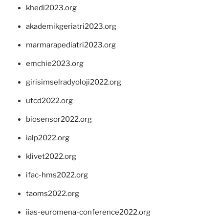
khedi2023.org
akademikgeriatri2023.org
marmarapediatri2023.org
emchie2023.org
girisimselradyoloji2022.org
utcd2022.org
biosensor2022.org
ialp2022.org
klivet2022.org
ifac-hms2022.org
taoms2022.org
iias-euromena-conference2022.org