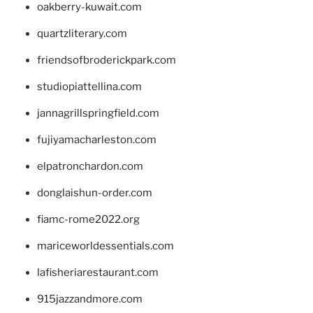
oakberry-kuwait.com
quartzliterary.com
friendsofbroderickpark.com
studiopiattellina.com
jannagrillspringfield.com
fujiyamacharleston.com
elpatronchardon.com
donglaishun-order.com
fiamc-rome2022.org
mariceworldessentials.com
lafisheriarestaurant.com
915jazzandmore.com