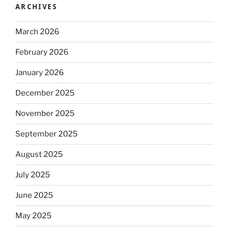
ARCHIVES
March 2026
February 2026
January 2026
December 2025
November 2025
September 2025
August 2025
July 2025
June 2025
May 2025