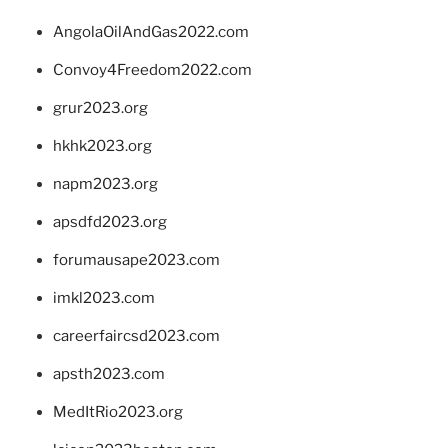
AngolaOilAndGas2022.com
Convoy4Freedom2022.com
grur2023.org
hkhk2023.org
napm2023.org
apsdfd2023.org
forumausape2023.com
imkl2023.com
careerfaircsd2023.com
apsth2023.com
MedItRio2023.org