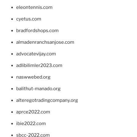
eleontennis.com
cyetus.com
bradfordshops.com
almadenranchsanjose.com
advocatevijay.com
adlibilimler2023.com
naswwebed.org
balithut-manado.org
alteregotradingcompany.org
aprce2022.com
ibie2022.com
sbcc-2022.com