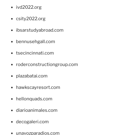
ivd2022.org
csity2022.org
ibsarstudyabroad.com
bennusehgall.com
tsecincinnati.com
roderconstructiongroup.com
plazabatai.com
hawkscayresort.com
hellonquads.com
diarioanimales.com
decogaleri.com
unavozparadios.com