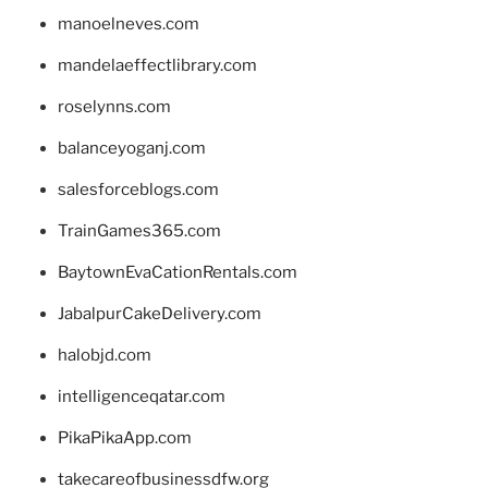
manoelneves.com
mandelaeffectlibrary.com
roselynns.com
balanceyoganj.com
salesforceblogs.com
TrainGames365.com
BaytownEvaCationRentals.com
JabalpurCakeDelivery.com
halobjd.com
intelligenceqatar.com
PikaPikaApp.com
takecareofbusinessdfw.org