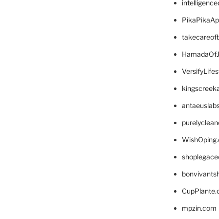
intelligenc
PikaPikaA
takecareof
HamadaOfJ
VersifyLife
kingscreek
antaeuslab
purelyclea
WishOping
shoplegace
bonvivants
CupPlante
mpzin.com