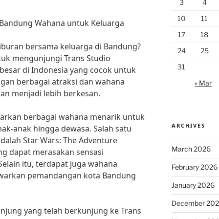
3
4
10
11
o Bandung Wahana untuk Keluarga
17
18
iburan bersama keluarga di Bandung?
24
25
untuk mengunjungi Trans Studio
31
besar di Indonesia yang cocok untuk
gan berbagai atraksi dan wahana
« Mar
kan menjadi lebih berkesan.
arkan berbagai wahana menarik untuk
ARCHIVES
nak-anak hingga dewasa. Salah satu
dalah Star Wars: The Adventure
March 2026
ng dapat merasakan sensasi
Selain itu, terdapat juga wahana
February 2026
warkan pemandangan kota Bandung
January 2026
December 20
njung yang telah berkunjung ke Trans