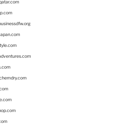
eqatar.com
pp.com
businessdfw.org
apan.com
style.com
adventures.com
s.com
nchemdry.com
.com
e.com
hop.com
.com