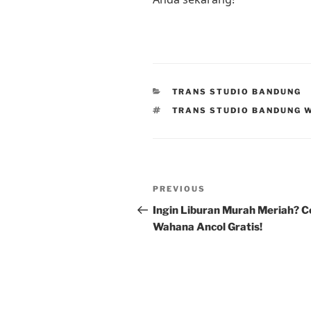
CATEGORIES
TRANS STUDIO BANDUNG
TAGS
TRANS STUDIO BANDUNG 
Post
Previous
PREVIOUS
navigation
Post
Ingin Liburan Murah Meriah? 
Wahana Ancol Gratis!