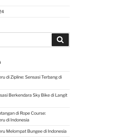
24
Search
S
u di Zipline: Sensasi Terbang di
asi Berkendara Sky Bike di Langit
ntangan di Rope Course:
u di Indonesia
ru Melompat Bungee di Indonesia