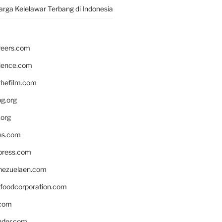
rga Kelelawar Terbang di Indonesia
reers.com
rience.com
hefilm.com
bg.org
.org
es.com
xpress.com
nezuelaen.com
foodcorporation.com
.com
nder.com