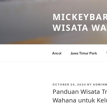
Skip
to
MICKEYBAR
content
WISATA W
Ancol
Jawa Timur Park
POSTED
OCTOBER 24, 2024
BY
ADMIN
ON
Panduan Wisata T
Wahana untuk Kel