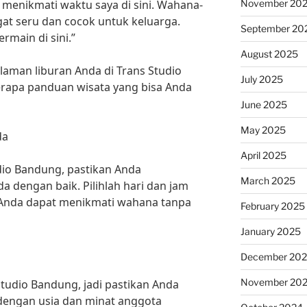
November 20
 menikmati waktu saya di sini. Wahana-
at seru dan cocok untuk keluarga.
September 20
main di sini.”
August 2025
man liburan Anda di Trans Studio
July 2025
erapa panduan wisata yang bisa Anda
June 2025
May 2025
da
April 2025
dio Bandung, pastikan Anda
March 2025
dengan baik. Pilihlah hari dan jam
r Anda dapat menikmati wahana tanpa
February 2025
January 2025
December 20
November 20
tudio Bandung, jadi pastikan Anda
dengan usia dan minat anggota