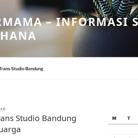
MAMA – INFORMASI 
AHANA
Trans Studio Bandung
MIC
rans Studio Bandung
M
T
uarga