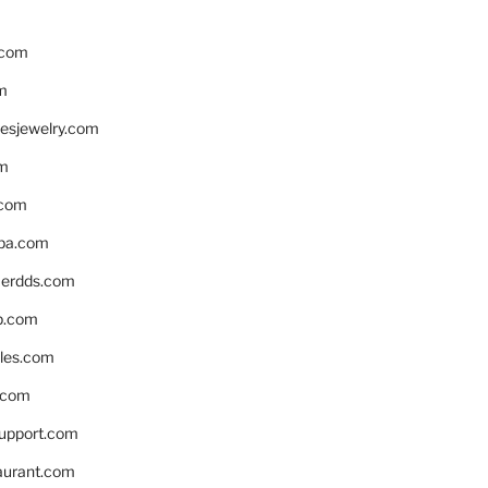
.com
m
resjewelry.com
om
.com
pa.com
erdds.com
p.com
bles.com
.com
support.com
aurant.com