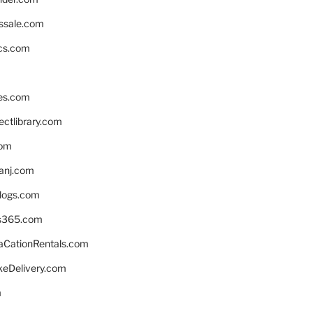
ssale.com
ics.com
es.com
ctlibrary.com
com
anj.com
blogs.com
s365.com
CationRentals.com
keDelivery.com
m