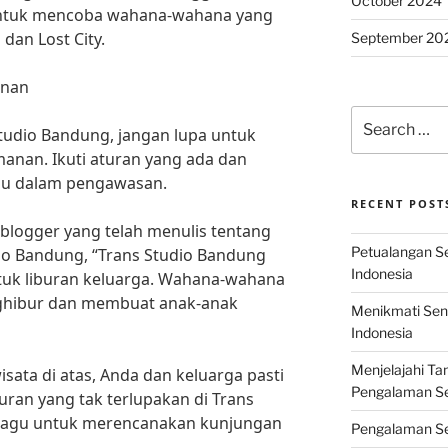
October 2024
 untuk mencoba wahana-wahana yang
dan Lost City.
September 20
anan
Search
tudio Bandung, jangan lupa untuk
for:
anan. Ikuti aturan yang ada dan
alu dalam pengawasan.
RECENT POST
 blogger yang telah menulis tentang
Petualangan Ser
io Bandung, “Trans Studio Bandung
Indonesia
tuk liburan keluarga. Wahana-wahana
ghibur dan membuat anak-anak
Menikmati Sens
Indonesia
Menjelajahi Ta
ata di atas, Anda dan keluarga pasti
Pengalaman Ser
uran yang tak terlupakan di Trans
n ragu untuk merencanakan kunjungan
Pengalaman Se