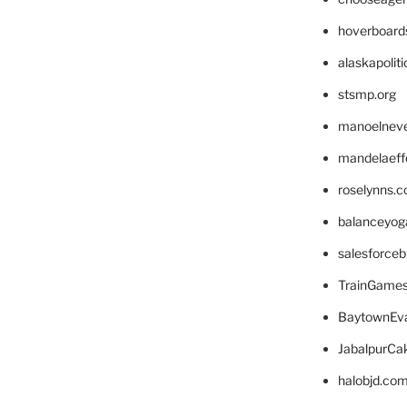
hoverboard
alaskapolit
stsmp.org
manoelnev
mandelaeffe
roselynns.
balanceyog
salesforce
TrainGame
BaytownEva
JabalpurCa
halobjd.co