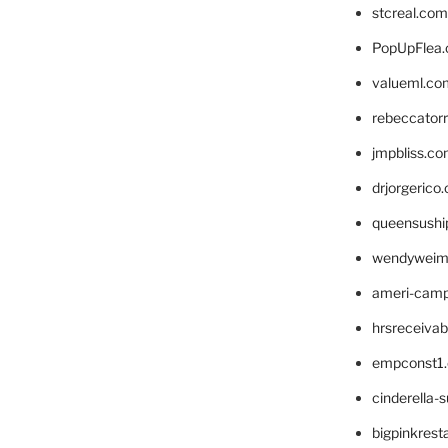
stcreal.com
PopUpFlea
valueml.co
rebeccator
jmpbliss.c
drjorgerico
queensushi
wendyweim
ameri-cam
hrsreceiva
empconst1
cinderella-
bigpinkrest