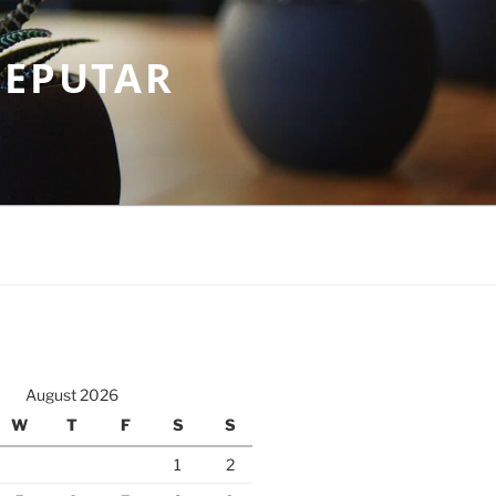
SEPUTAR
August 2026
W
T
F
S
S
1
2