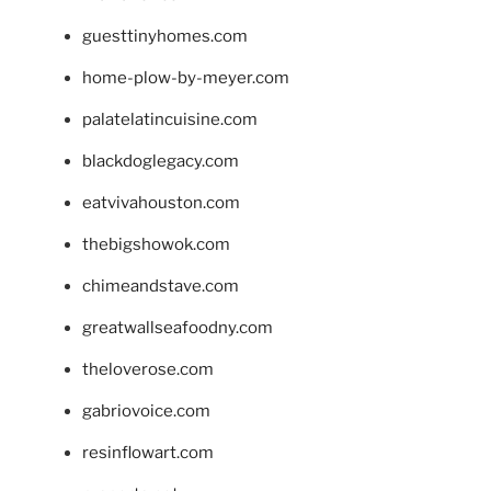
guesttinyhomes.com
home-plow-by-meyer.com
palatelatincuisine.com
blackdoglegacy.com
eatvivahouston.com
thebigshowok.com
chimeandstave.com
greatwallseafoodny.com
theloverose.com
gabriovoice.com
resinflowart.com