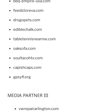
bbq-empire-usa.com
feedstoreva.com
drogopets.com
ediblechalk.com
tabletennisnearme.com
oaksofa.com
soultacohtx.com
capishcaps.com
gpsyfl.org
MEDIA PARTNER III
vwrepairarlington.com