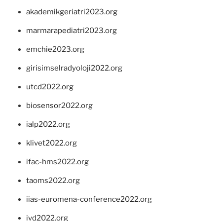
akademikgeriatri2023.org
marmarapediatri2023.org
emchie2023.org
girisimselradyoloji2022.org
utcd2022.org
biosensor2022.org
ialp2022.org
klivet2022.org
ifac-hms2022.org
taoms2022.org
iias-euromena-conference2022.org
ivd2022.org