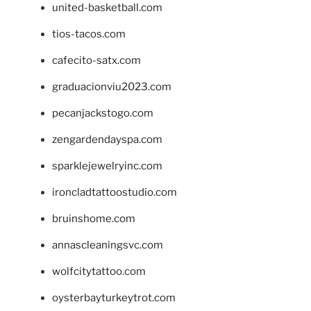
united-basketball.com
tios-tacos.com
cafecito-satx.com
graduacionviu2023.com
pecanjackstogo.com
zengardendayspa.com
sparklejewelryinc.com
ironcladtattoostudio.com
bruinshome.com
annascleaningsvc.com
wolfcitytattoo.com
oysterbayturkeytrot.com