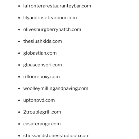
lafronterarestauranteybar.com
lilyandrosetearoom.com
olivesburgberrypatch.com
theslushkids.com
giobastian.com
glpascensori.com
rifloorepoxy.com
woolleymillingandpaving.com
uptonpvd.com
2troublegrill.com
casateranga.com
sticksandstonesstudiooh.com