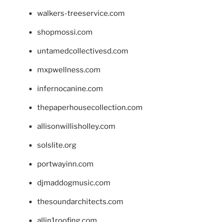
walkers-treeservice.com
shopmossi.com
untamedcollectivesd.com
mxpwellness.com
infernocanine.com
thepaperhousecollection.com
allisonwillisholley.com
solslite.org
portwayinn.com
djmaddogmusic.com
thesoundarchitects.com
allin1roofing.com