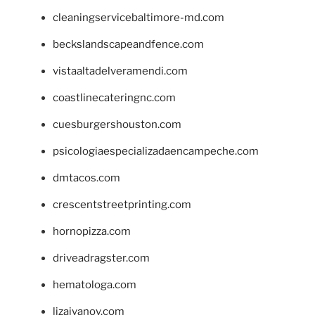
cleaningservicebaltimore-md.com
beckslandscapeandfence.com
vistaaltadelveramendi.com
coastlinecateringnc.com
cuesburgershouston.com
psicologiaespecializadaencampeche.com
dmtacos.com
crescentstreetprinting.com
hornopizza.com
driveadragster.com
hematologa.com
lizaivanov.com