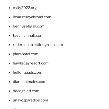
csity2022.org
ibsarstudyabroad.com
bennusehgall.com
tsecincinnati.com
roderconstructiongroup.com
plazabatai.com
hawkscayresort.com
hellonquads.com
diarioanimales.com
decogaleri.com
unavozparadios.com