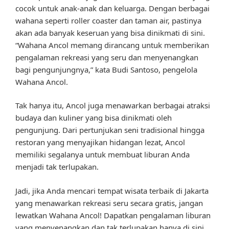
cocok untuk anak-anak dan keluarga. Dengan berbagai
wahana seperti roller coaster dan taman air, pastinya
akan ada banyak keseruan yang bisa dinikmati di sini.
“Wahana Ancol memang dirancang untuk memberikan
pengalaman rekreasi yang seru dan menyenangkan
bagi pengunjungnya,” kata Budi Santoso, pengelola
Wahana Ancol.
Tak hanya itu, Ancol juga menawarkan berbagai atraksi
budaya dan kuliner yang bisa dinikmati oleh
pengunjung. Dari pertunjukan seni tradisional hingga
restoran yang menyajikan hidangan lezat, Ancol
memiliki segalanya untuk membuat liburan Anda
menjadi tak terlupakan.
Jadi, jika Anda mencari tempat wisata terbaik di Jakarta
yang menawarkan rekreasi seru secara gratis, jangan
lewatkan Wahana Ancol! Dapatkan pengalaman liburan
yang menyenangkan dan tak terlupakan hanya di sini.