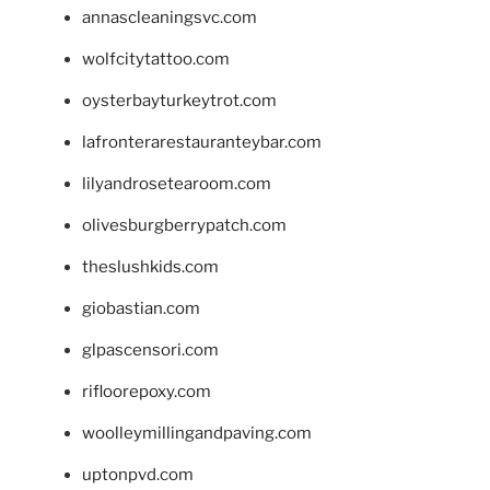
annascleaningsvc.com
wolfcitytattoo.com
oysterbayturkeytrot.com
lafronterarestauranteybar.com
lilyandrosetearoom.com
olivesburgberrypatch.com
theslushkids.com
giobastian.com
glpascensori.com
rifloorepoxy.com
woolleymillingandpaving.com
uptonpvd.com