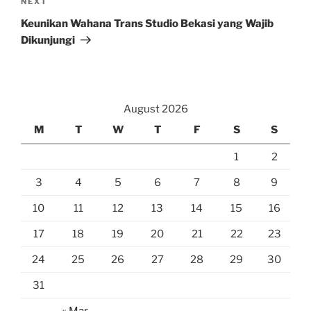
Next
NEXT
Post
Keunikan Wahana Trans Studio Bekasi yang Wajib
Dikunjungi
August 2026
M
T
W
T
F
S
S
1
2
3
4
5
6
7
8
9
10
11
12
13
14
15
16
17
18
19
20
21
22
23
24
25
26
27
28
29
30
31
« Mar