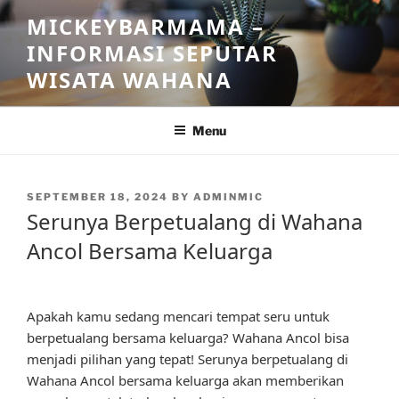
Skip
MICKEYBARMAMA –
to
INFORMASI SEPUTAR
content
WISATA WAHANA
Menu
POSTED
SEPTEMBER 18, 2024
BY
ADMINMIC
ON
Serunya Berpetualang di Wahana
Ancol Bersama Keluarga
Apakah kamu sedang mencari tempat seru untuk
berpetualang bersama keluarga? Wahana Ancol bisa
menjadi pilihan yang tepat! Serunya berpetualang di
Wahana Ancol bersama keluarga akan memberikan