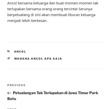
Ancol bersama keluarga dan buat momen-momen tak
terlupakan bersama orang-orang tercinta! Serunya
berpetualang di sini akan membuat liburan keluarga
menjadi lebih berkesan.
CATEGORIES
ANCOL
TAGS
WAHANA ANCOL APA SAJA
Post
Previous
PREVIOUS
navigation
Post
Petualangan Tak Terlupakan di Jawa Timur Park
Batu