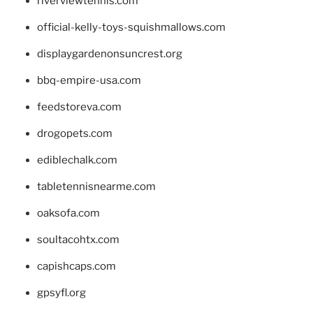
riverviewtennis.com
official-kelly-toys-squishmallows.com
displaygardenonsuncrest.org
bbq-empire-usa.com
feedstoreva.com
drogopets.com
ediblechalk.com
tabletennisnearme.com
oaksofa.com
soultacohtx.com
capishcaps.com
gpsyfl.org