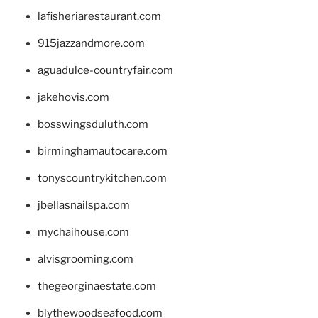
lafisheriarestaurant.com
915jazzandmore.com
aguadulce-countryfair.com
jakehovis.com
bosswingsduluth.com
birminghamautocare.com
tonyscountrykitchen.com
jbellasnailspa.com
mychaihouse.com
alvisgrooming.com
thegeorginaestate.com
blythewoodseafood.com