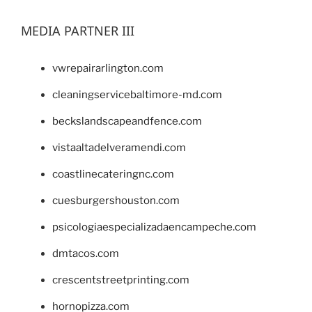
MEDIA PARTNER III
vwrepairarlington.com
cleaningservicebaltimore-md.com
beckslandscapeandfence.com
vistaaltadelveramendi.com
coastlinecateringnc.com
cuesburgershouston.com
psicologiaespecializadaencampeche.com
dmtacos.com
crescentstreetprinting.com
hornopizza.com