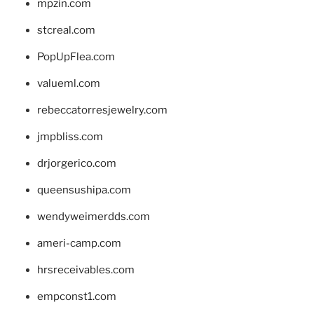
mpzin.com
stcreal.com
PopUpFlea.com
valueml.com
rebeccatorresjewelry.com
jmpbliss.com
drjorgerico.com
queensushipa.com
wendyweimerdds.com
ameri-camp.com
hrsreceivables.com
empconst1.com