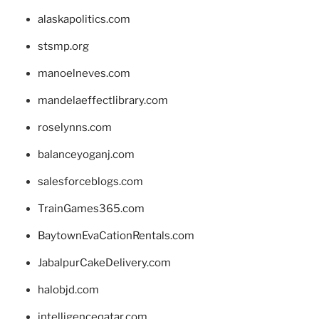
alaskapolitics.com
stsmp.org
manoelneves.com
mandelaeffectlibrary.com
roselynns.com
balanceyoganj.com
salesforceblogs.com
TrainGames365.com
BaytownEvaCationRentals.com
JabalpurCakeDelivery.com
halobjd.com
intelligenceqatar.com