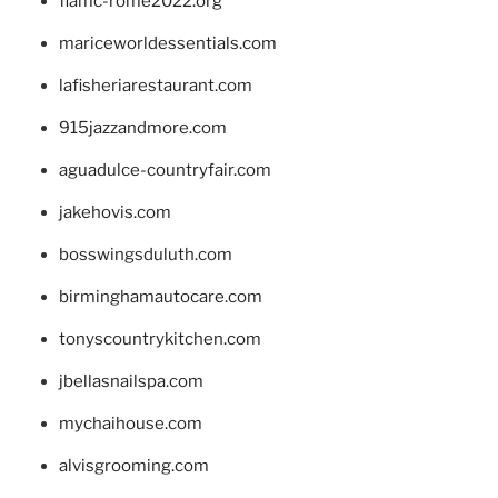
fiamc-rome2022.org
mariceworldessentials.com
lafisheriarestaurant.com
915jazzandmore.com
aguadulce-countryfair.com
jakehovis.com
bosswingsduluth.com
birminghamautocare.com
tonyscountrykitchen.com
jbellasnailspa.com
mychaihouse.com
alvisgrooming.com