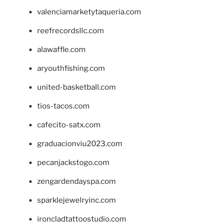
valenciamarketytaqueria.com
reefrecordsllc.com
alawaffle.com
aryouthfishing.com
united-basketball.com
tios-tacos.com
cafecito-satx.com
graduacionviu2023.com
pecanjackstogo.com
zengardendayspa.com
sparklejewelryinc.com
ironcladtattoostudio.com