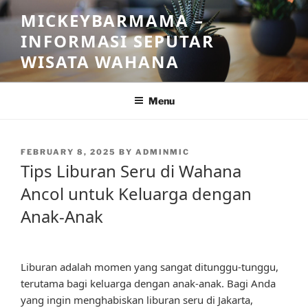
Skip
MICKEYBARMAMA –
to
INFORMASI SEPUTAR
content
WISATA WAHANA
Menu
POSTED
FEBRUARY 8, 2025
BY
ADMINMIC
ON
Tips Liburan Seru di Wahana
Ancol untuk Keluarga dengan
Anak-Anak
Liburan adalah momen yang sangat ditunggu-tunggu,
terutama bagi keluarga dengan anak-anak. Bagi Anda
yang ingin menghabiskan liburan seru di Jakarta,