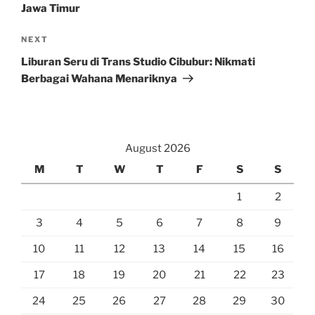
Jawa Timur
Next
NEXT
Post
Liburan Seru di Trans Studio Cibubur: Nikmati
Berbagai Wahana Menariknya
August 2026
M
T
W
T
F
S
S
1
2
3
4
5
6
7
8
9
10
11
12
13
14
15
16
17
18
19
20
21
22
23
24
25
26
27
28
29
30