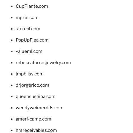
CupPlante.com
mpzin.com
stcreal.com
PopUpFlea.com
valueml.com
rebeccatorresjewelry.com
jmpbliss.com
drjorgerico.com
queensushipa.com
wendyweimerdds.com
ameri-camp.com
hrsreceivables.com