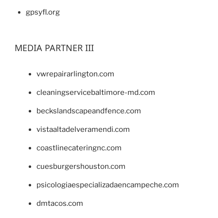
gpsyfl.org
MEDIA PARTNER III
vwrepairarlington.com
cleaningservicebaltimore-md.com
beckslandscapeandfence.com
vistaaltadelveramendi.com
coastlinecateringnc.com
cuesburgershouston.com
psicologiaespecializadaencampeche.com
dmtacos.com