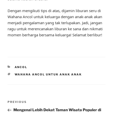
Dengan mengikuti tips di atas, dijamin liburan seru di
Wahana Ancol untuk keluarga dengan anak-anak akan
menjadi pengalaman yang tak terlupakan. Jadi, jangan
ragu untuk merencanakan liburan ke sana dan nikmati
momen berharga bersama keluarga! Selamat berlibur!
CATEGORIES
ANCOL
TAGS
WAHANA ANCOL UNTUK ANAK ANAK
Post
Previous
PREVIOUS
navigation
Post
Mengenal Lebih Dekat Taman Wisata Populer di