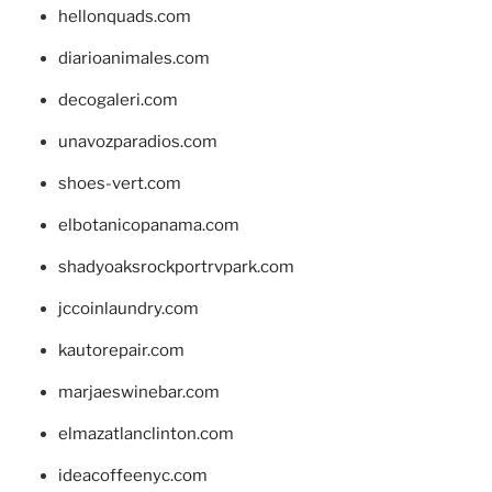
hellonquads.com
diarioanimales.com
decogaleri.com
unavozparadios.com
shoes-vert.com
elbotanicopanama.com
shadyoaksrockportrvpark.com
jccoinlaundry.com
kautorepair.com
marjaeswinebar.com
elmazatlanclinton.com
ideacoffeenyc.com