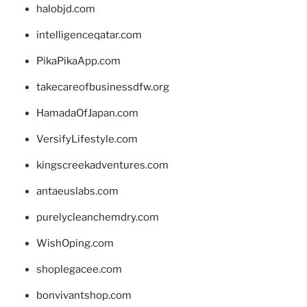
halobjd.com
intelligenceqatar.com
PikaPikaApp.com
takecareofbusinessdfw.org
HamadaOfJapan.com
VersifyLifestyle.com
kingscreekadventures.com
antaeuslabs.com
purelycleanchemdry.com
WishOping.com
shoplegacee.com
bonvivantshop.com