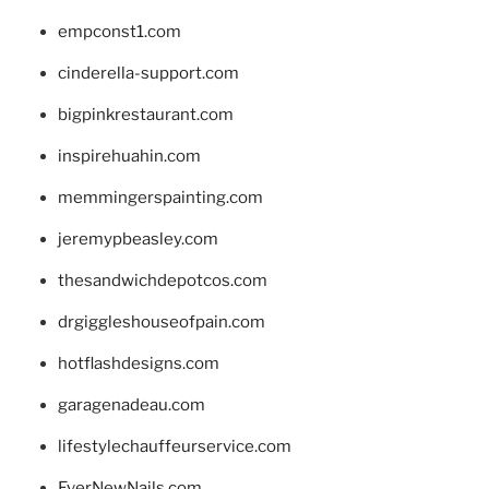
empconst1.com
cinderella-support.com
bigpinkrestaurant.com
inspirehuahin.com
memmingerspainting.com
jeremypbeasley.com
thesandwichdepotcos.com
drgiggleshouseofpain.com
hotflashdesigns.com
garagenadeau.com
lifestylechauffeurservice.com
EverNewNails.com