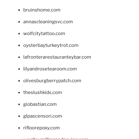
bruinshome.com
annascleaningsvc.com
wolfcitytattoo.com
oysterbayturkeytrot.com
lafronterarestauranteybar.com
lilyandrosetearoom.com
olivesburgberrypatch.com
theslushkids.com
giobastian.com
glpascensori.com
rifloorepoxy.com