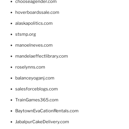
chooseagender.com
hoverboardssale.com
alaskapolitics.com
stsmp.org
manoelneves.com
mandelaeffectlibrary.com
roselynns.com
balanceyoganj.com
salesforceblogs.com
TrainGames365.com
BaytownEvaCationRentals.com
JabalpurCakeDelivery.com