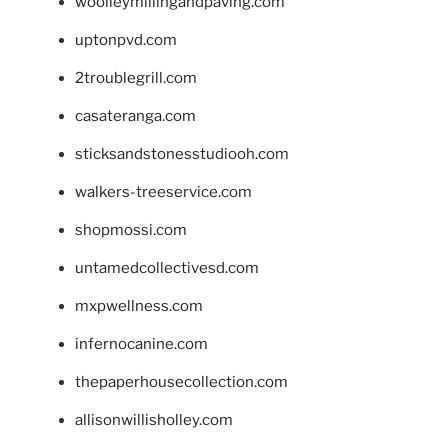
woolleymillingandpaving.com
uptonpvd.com
2troublegrill.com
casateranga.com
sticksandstonesstudiooh.com
walkers-treeservice.com
shopmossi.com
untamedcollectivesd.com
mxpwellness.com
infernocanine.com
thepaperhousecollection.com
allisonwillisholley.com