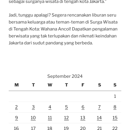
sebagai surganya wisata di tengah kota Jakarta.”
Jadi, tunggu apalagi? Segera rencanakan liburan seru
bersama keluarga atau teman-teman di Surga Wisata
di Tengah Kota: Wahana Ancol! Dapatkan pengalaman
berwisata yang tak terlupakan dan nikmati keindahan
Jakarta dari sudut pandang yang berbeda.
September 2024
M
T
W
T
F
S
S
1
2
3
4
5
6
7
8
9
10
11
12
13
14
15
16
17
18
19
20
21
22