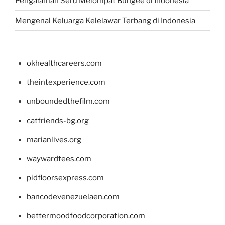
Pengalaman Seru Melompat Bungee di Indonesia
Mengenal Keluarga Kelelawar Terbang di Indonesia
okhealthcareers.com
theintexperience.com
unboundedthefilm.com
catfriends-bg.org
marianlives.org
waywardtees.com
pidfloorsexpress.com
bancodevenezuelaen.com
bettermoodfoodcorporation.com