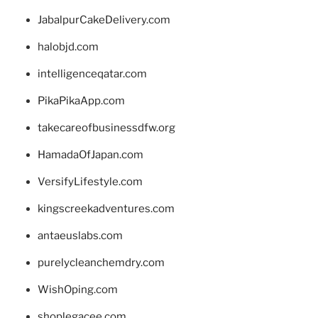
JabalpurCakeDelivery.com
halobjd.com
intelligenceqatar.com
PikaPikaApp.com
takecareofbusinessdfw.org
HamadaOfJapan.com
VersifyLifestyle.com
kingscreekadventures.com
antaeuslabs.com
purelycleanchemdry.com
WishOping.com
shoplegacee.com